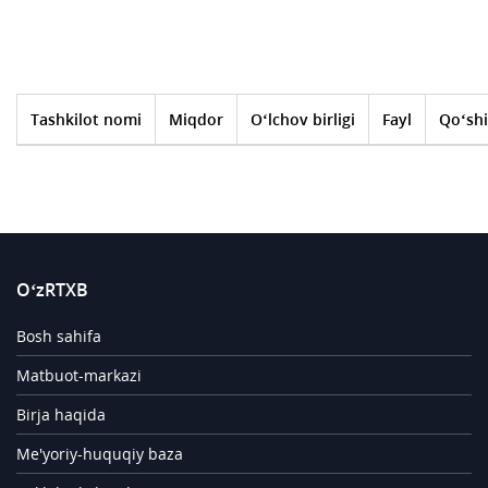
Tashkilot nomi
Miqdor
O‘lchov birligi
Fayl
Qo‘shi
O‘zRTXB
Bosh sahifa
Matbuot-markazi
Birja haqida
Me'yoriy-huquqiy baza