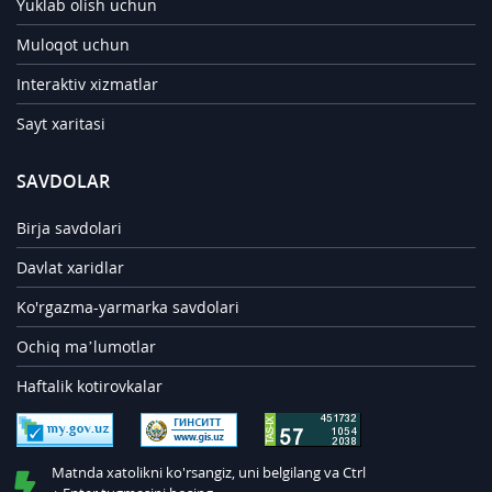
Yuklab olish uchun
Muloqot uchun
Interaktiv xizmatlar
Sayt xaritasi
SAVDOLAR
Birja savdolari
Davlat xaridlar
Ko'rgazma-yarmarka savdolari
Ochiq ma’lumotlar
Haftalik kotirovkalar
Matnda xatolikni ko'rsangiz, uni belgilang va Ctrl