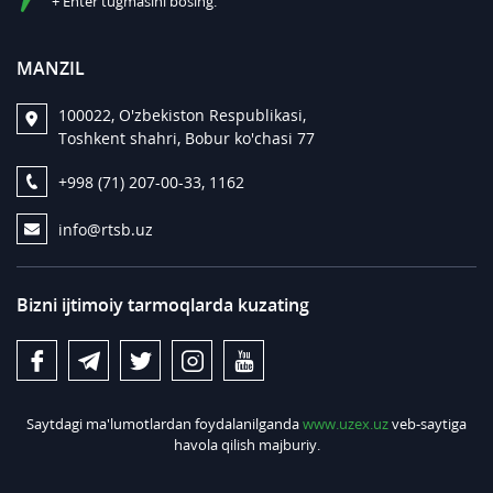
+ Enter tugmasini bosing.
MANZIL
100022, O'zbekiston Respublikasi,
Toshkent shahri, Bobur ko'chasi 77
+998 (71) 207-00-33, 1162
info@rtsb.uz
Bizni ijtimoiy tarmoqlarda kuzating
Saytdagi ma'lumotlardan foydalanilganda
www.uzex.uz
veb-saytiga
havola qilish majburiy.