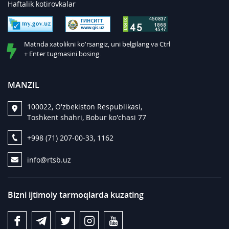
Haftalik kotirovkalar
Matnda xatolikni ko'rsangiz, uni belgilang va Ctrl
+ Enter tugmasini bosing.
MANZIL
100022, O'zbekiston Respublikasi,
Toshkent shahri, Bobur ko'chasi 77
+998 (71) 207-00-33, 1162
info@rtsb.uz
Bizni ijtimoiy tarmoqlarda kuzating