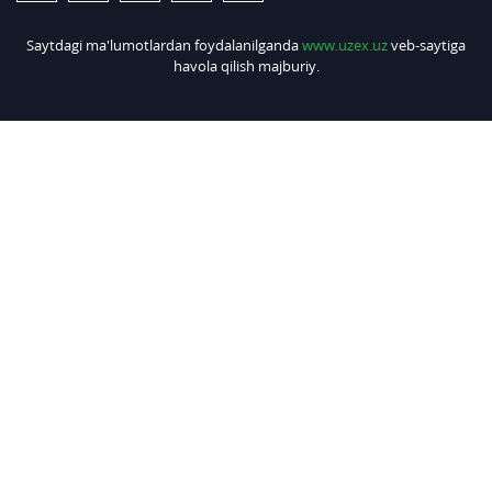
Saytdagi ma'lumotlardan foydalanilganda
www.uzex.uz
veb-saytiga
havola qilish majburiy.