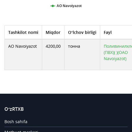
АО Navoiyazot
Tashkilot nomi
Miqdor
O‘lchov birligi
Fayl
АО Navoiyazot
4200,00
тонна
Поливинилхл
(ПВХ)( )(ОАО
Navoiyazot)
O‘zRTXB
Bosh sahifa