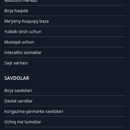
Matbuot-markazi
Birja haqida
Me'yoriy-huquqiy baza
Yuklab olish uchun
Muloqot uchun
Interaktiv xizmatlar
Sayt xaritasi
SAVDOLAR
Birja savdolari
Davlat xaridlar
Ko'rgazma-yarmarka savdolari
Ochiq ma’lumotlar