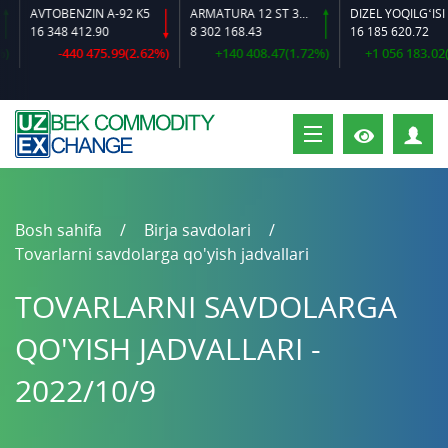
AVTOBENZIN A-92 K5
ARMATURA 12 ST 35 GS O‘LCHAMLI
DIZEL YOQILG‘ISI
16 348 412.90
8 302 168.43
16 185 620.72
-440 475.99(2.62%)
+140 408.47(1.72%)
+1 056 183.02(6
S
Bosh sahifa
Birja savdolari
Tovarlarni savdolarga qo'yish jadvallari
TOVARLARNI SAVDOLARGA
QO'YISH JADVALLARI -
2022/10/9