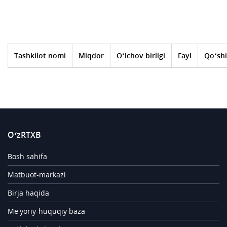
Tashkilot nomi
Miqdor
O‘lchov birligi
Fayl
Qo‘shi
O‘zRTXB
Bosh sahifa
Matbuot-markazi
Birja haqida
Me'yoriy-huquqiy baza