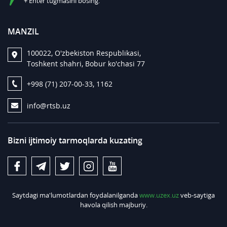
+ Enter tugmasini bosing.
MANZIL
100022, O'zbekiston Respublikasi,
Toshkent shahri, Bobur ko'chasi 77
+998 (71) 207-00-33, 1162
info@rtsb.uz
Bizni ijtimoiy tarmoqlarda kuzating
Saytdagi ma'lumotlardan foydalanilganda
www.uzex.uz
veb-saytiga
havola qilish majburiy.