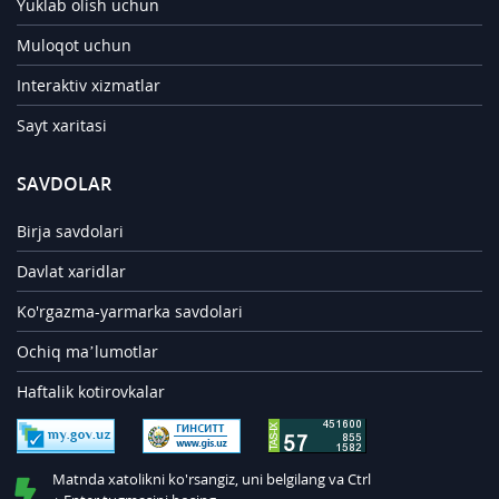
Yuklab olish uchun
Muloqot uchun
Interaktiv xizmatlar
Sayt xaritasi
SAVDOLAR
Birja savdolari
Davlat xaridlar
Ko'rgazma-yarmarka savdolari
Ochiq ma’lumotlar
Haftalik kotirovkalar
Matnda xatolikni ko'rsangiz, uni belgilang va Ctrl