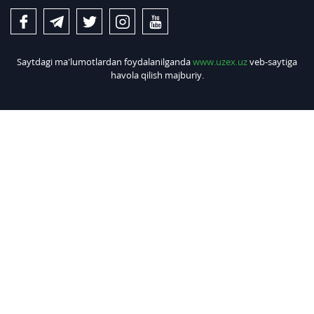
Saytdagi ma'lumotlardan foydalanilganda
www.uzex.uz
veb-saytiga
havola qilish majburiy.