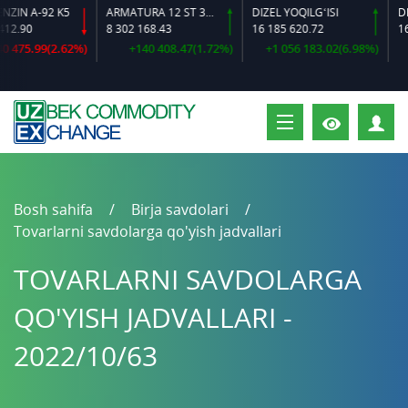
N A-92 K5
ARMATURA 12 ST 35 GS O‘LCHAMLI
DIZEL YOQILG‘ISI
.90
8 302 168.43
16 185 620.72
16 3
475.99(2.62%)
+140 408.47(1.72%)
+1 056 183.02(6.98%)
S
Bosh sahifa
Birja savdolari
Tovarlarni savdolarga qo'yish jadvallari
TOVARLARNI SAVDOLARGA
QO'YISH JADVALLARI -
2022/10/63