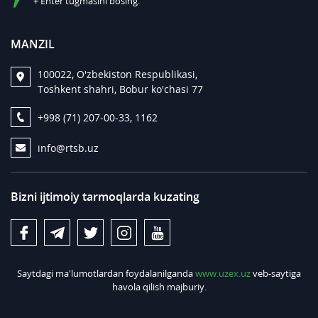
+ Enter tugmasini bosing.
MANZIL
100022, O'zbekiston Respublikasi,
Toshkent shahri, Bobur ko'chasi 77
+998 (71) 207-00-33, 1162
info@rtsb.uz
Bizni ijtimoiy tarmoqlarda kuzating
Saytdagi ma'lumotlardan foydalanilganda
www.uzex.uz
veb-saytiga
havola qilish majburiy.