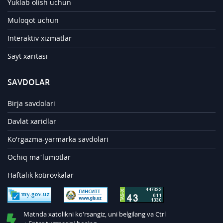
Yuklab olish uchun
Muloqot uchun
Interaktiv xizmatlar
Sayt xaritasi
SAVDOLAR
Birja savdolari
Davlat xaridlar
Ko'rgazma-yarmarka savdolari
Ochiq ma’lumotlar
Haftalik kotirovkalar
Matnda xatolikni ko'rsangiz, uni belgilang va Ctrl