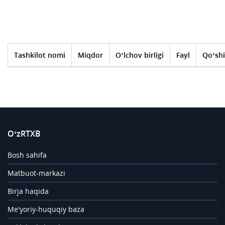
Tashkilot nomi
Miqdor
O‘lchov birligi
Fayl
Qo‘shi
O‘zRTXB
Bosh sahifa
Matbuot-markazi
Birja haqida
Me'yoriy-huquqiy baza