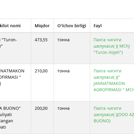
ООО "SAMEGA"
ООО "Ма
ООО «MAROQAND SIFAT»
ООО ABD
ООО AL-YUKSALISH-BARAKA
ООО AZI
ООО IDEAL-OIL TRADE
ООО MUX
ООО SAXOVAT TEKS CLUSTER
ООО"UR
СИФАТ САВДО ГРАНТ МЧЖ
СП ООО 
kilot nomi
Miqdor
O‘lchov birligi
Fayl
ХК Baxt-moy invest
 "Turon-
473,55
тонна
Пахта чигити
i"
шелухаси( )( MChJ
"Turon-Xojeli")
ANNATMAKON
210,00
тонна
Пахта чигити
FIRMASI "
шелухаси( )("
J
JANNATMAKON
AGROFIRMASI " MCH
ZA BUONO"
200,00
тонна
Пахта чигити
uliyati
шелухаси( )(ООО A
langan
BUONO)
yati