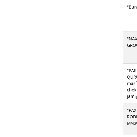
"Bun
"NAX
GRO
"PA
QUR
mas`
chek
jami
"PAX
RODN
МЧ