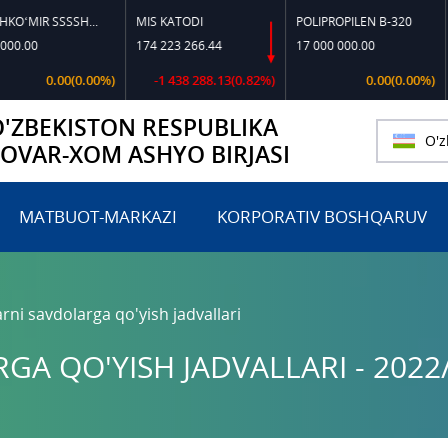
TOSHKO‘MIR SSSSH-13
MIS KATODI
POLIPROPILEN B-320
POLIPROPIL
174 223 266.44
17 000 000.00
17 197 818
(0.00%)
-1 438 288.13(0.82%)
0.00(0.00%)
O'ZBEKISTON RESPUBLIKA
O'z
TOVAR-XOM ASHYO BIRJASI
MATBUOT-MARKAZI
KORPORATIV BOSHQARUV
rni savdolarga qo'yish jadvallari
A QO'YISH JADVALLARI - 2022