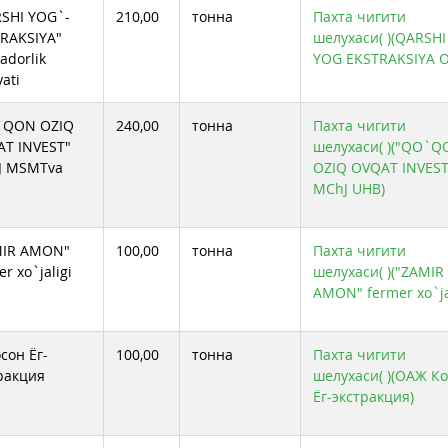
SHI YOG`-
210,00
тонна
Пахта чигити
RAKSIYA"
шелухаси( )(QARSHI
adorlik
YOG EKSTRAKSIYA 
yati
`QON OZIQ
240,00
тонна
Пахта чигити
T INVEST"
шелухаси( )("QO`
J MSMTva
OZIQ OVQAT INVEST
MChJ UHB)
MIR AMON"
100,00
тонна
Пахта чигити
r xo`jaligi
шелухаси( )("ZAMIR
AMON" fermer xo`jal
осон Ёг-
100,00
тонна
Пахта чигити
ракция
шелухаси( )(ОАЖ К
Ёг-экстракция)