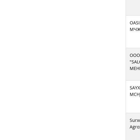
OAS
МЧ
OOO
"SAL
MEH
SAY
MCH
Surx
Agro