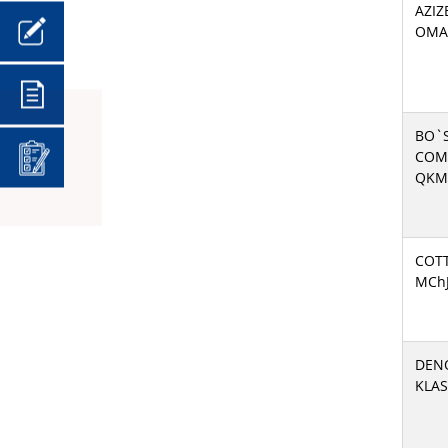
AZIZ
OMA
BO`
COM
QKM
COT
MCh
DENO
KLAS