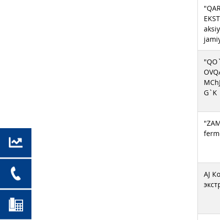
"QAR
EKST
aksiy
jami
"QO
OVQA
MCh
G`K
"ZA
ferme
AJ К
экст