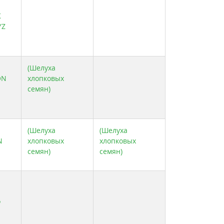
K
YZ
(Шелуха
ON
хлопковых
семян)
(Шелуха
(Шелуха
N
хлопковых
хлопковых
семян)
семян)
"