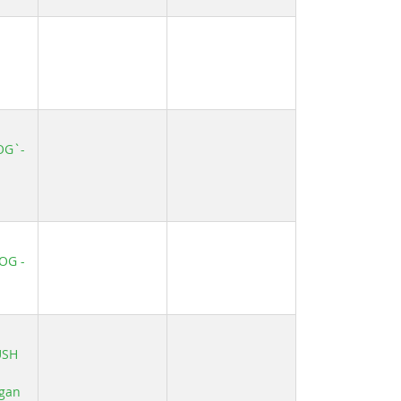
OG`-
OG -
USH
ngan