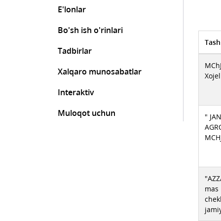
E'lonlar
Bo'sh ish o'rinlari
Tash
Tadbirlar
MChJ
Xalqaro munosabatlar
Xojel
Interaktiv
Muloqot uchun
" J
AGRO
MCH
"AZ
mas 
chek
jami