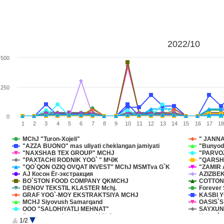
2022/10
500
250
0
1
2
3
4
5
6
7
8
9
10
11
12
13
14
15
16
17
18
MChJ "Turon-Xojeli"
" JANN
"AZZA BUONO" mas uliyati cheklangan jamiyati
"Bunyod
"NAXSHAB TEX GROUP" MCHJ
"PARVOZ
"PAXTACHI RODNIK YOG` " МЧЖ
"QARSHI
"QO`QON OZIQ OVQAT INVEST" MChJ MSMTva G`K
"ZAMIR A
AJ Косон Ёг-экстракция
AZIZBEK
BO`STON FOOD COMPANY QKMCHJ
COTTON
DENOV TEKSTIL KLASTER Mchj.
GRAF YOG`-MOY EKSTRAKTSIYA MCHJ
MCHJ Siyovush Samarqand
OASIS`
OOO "SALOHIYATLI MEHNAT"
SAYXUN
Surxondaryo Agroxizmat MChJ
Uchqo`rg
1/2
XURSHEDA USMONOVA SHIRINLIKLARI MCHJ
ООО "EA