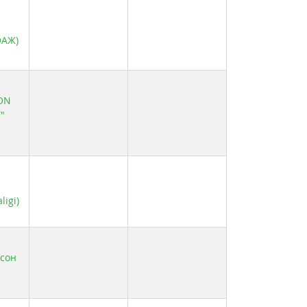
ОАЖ)
QON
"
igi)
осон