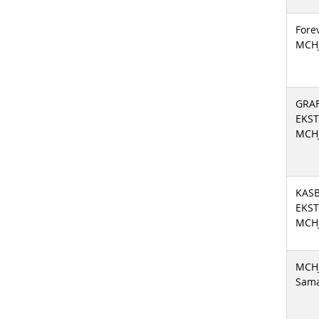
Fore
MCH
GRA
EKST
MCH
KASB
EKST
MCH
MCHJ
Sam