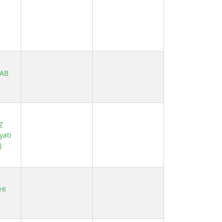
HAB
Z
yati
)
HI