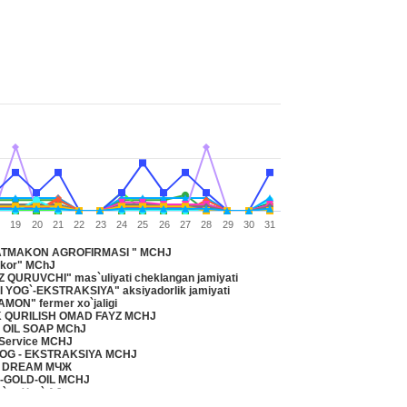
19
20
21
22
23
24
25
26
27
28
29
30
31
ATMAKON AGROFIRMASI " MCHJ
kor" MChJ
 QURUVCHI" mas`uliyati cheklangan jamiyati
 YOG`-EKSTRAKSIYA" aksiyadorlik jamiyati
MON" fermer xo`jaligi
 QURILISH OMAD FAYZ MCHJ
 OIL SOAP MChJ
Forever Service MCHJ
KASBI YOG - EKSTRAKSIYA MCHJ
S DREAM МЧЖ
-GOLD-OIL MCHJ
`on Yog` AJ
ST OIL"