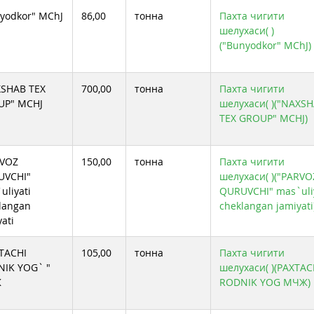
yodkor" MChJ
86,00
тонна
Пахта чигити
шелухаси( )
("Bunyodkor" MChJ)
SHAB TEX
700,00
тонна
Пахта чигити
UP" MCHJ
шелухаси( )("NAXS
TEX GROUP" MCHJ)
RVOZ
150,00
тонна
Пахта чигити
UVCHI"
шелухаси( )("PARVO
uliyati
QURUVCHI" mas`uli
langan
cheklangan jamiyati
yati
TACHI
105,00
тонна
Пахта чигити
IK YOG` "
шелухаси( )(PAXTAC
Ж
RODNIK YOG МЧЖ)