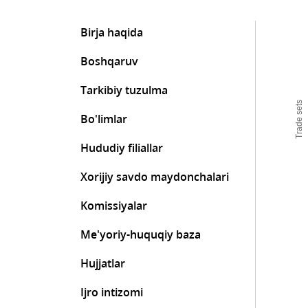
Birja haqida
Boshqaruv
Tarkibiy tuzulma
Trade sets
Bo'limlar
Hududiy filiallar
Xorijiy savdo maydonchalari
Komissiyalar
Me'yoriy-huquqiy baza
Hujjatlar
Ijro intizomi