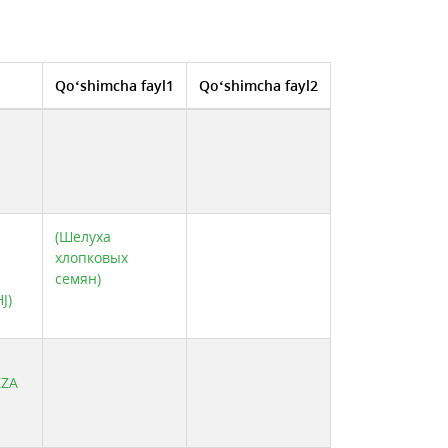
даният Ёг-мой"
ULAZIZ SEVARA IXTIYOR
YA OIL INTEGRAL
AMMADALI SIFATLI YOG`LARI
GENCH CLUSTER"
"SILVERLEAFE"
Qo‘shimcha fayl1
Qo‘shimcha fayl2
(Шелуха
хлопковых
семян)
J)
ZZA