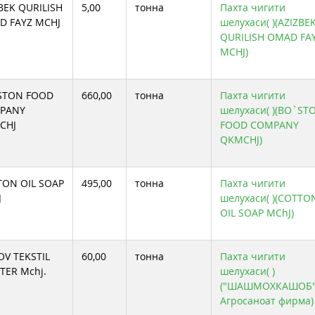
BEK QURILISH
5,00
тонна
Пахта чигити
D FAYZ MCHJ
шелухаси( )(AZIZBE
QURILISH OMAD FA
MCHJ)
STON FOOD
660,00
тонна
Пахта чигити
PANY
шелухаси( )(BO`ST
CHJ
FOOD COMPANY
QKMCHJ)
TON OIL SOAP
495,00
тонна
Пахта чигити
J
шелухаси( )(COTTO
OIL SOAP MChJ)
V TEKSTIL
60,00
тонна
Пахта чигити
TER Mchj.
шелухаси( )
("ШАШМОХКАШОБ
Агросаноат фирма)