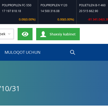
EN FC-550
POLIPROPILEN Y120
POLIETILEN B-Y 460
POLIE
.18
14 500 316.08
20 515 662.90
23 21
0.00(0.00%)
0.00(0.00%)
-81 341.04(0.39%)
bek
Shaxsiy kabinet
MULOQOT UCHUN
/10/31