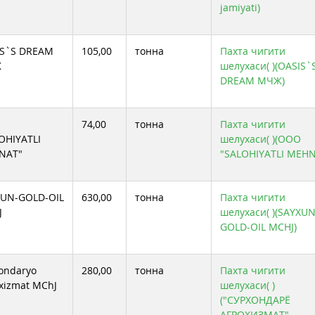
jamiyati)
IS`S DREAM
105,00
тонна
Пахта чигити
Ж
шелухаси( )(OASIS`
DREAM МЧЖ)
74,00
тонна
Пахта чигити
OHIYATLI
шелухаси( )(OOO
NAT"
"SALOHIYATLI MEHN
XUN-GOLD-OIL
630,00
тонна
Пахта чигити
J
шелухаси( )(SAYXUN
GOLD-OIL MCHJ)
ondaryo
280,00
тонна
Пахта чигити
xizmat MChJ
шелухаси( )
("СУРХОНДАРЁ
АГРОХИЗМАТ"