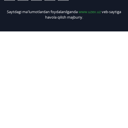
Saytdagi ma'lumotlardan foydalanilganda
www.uzex.uz
veb-saytiga
havola qilish majburiy.