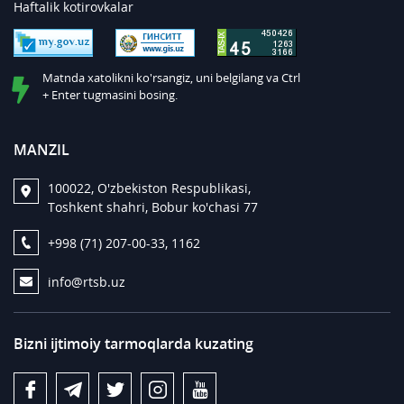
Haftalik kotirovkalar
Matnda xatolikni ko'rsangiz, uni belgilang va Ctrl
+ Enter tugmasini bosing.
MANZIL
100022, O'zbekiston Respublikasi,
Toshkent shahri, Bobur ko'chasi 77
+998 (71) 207-00-33, 1162
info@rtsb.uz
Bizni ijtimoiy tarmoqlarda kuzating