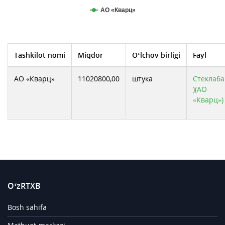
АО «Кварц»
Tashkilot nomi
Miqdor
O‘lchov birligi
Fayl
АО «Кварц»
11020800,00
штука
Стеклаба
)(АО
«Кварц»)
O‘zRTXB
Bosh sahifa