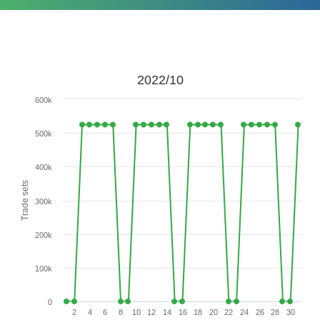
2022/10
600k
500k
400k
Trade sets
300k
200k
100k
0
2
4
6
8
10
12
14
16
18
20
22
24
26
28
30