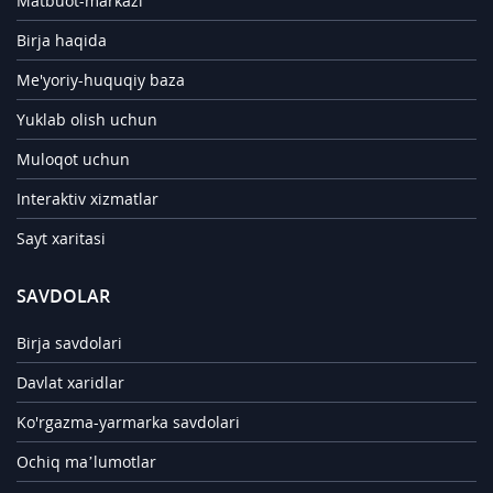
Matbuot-markazi
Birja haqida
Me'yoriy-huquqiy baza
Yuklab olish uchun
Muloqot uchun
Interaktiv xizmatlar
Sayt xaritasi
SAVDOLAR
Birja savdolari
Davlat xaridlar
Ko'rgazma-yarmarka savdolari
Ochiq ma’lumotlar