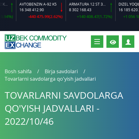
2 K2-L
AVTOBENZIN A-92 K5
ARMATURA 12 ST 35 GS O‘LCHAMLI
DIZEL YOQILG‘I
16 348 412.90
8 302 168.43
16 185 620.72
94%)
-440 475.99(2.62%)
+140 408.47(1.72%)
+1 056 183.
S
Bosh sahifa
Birja savdolari
Tovarlarni savdolarga qo'yish jadvallari
TOVARLARNI SAVDOLARGA
QO'YISH JADVALLARI -
2022/10/46