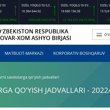
DIZEL YOQILG‘ISI 0,5-40
DIZEL YOQILG‘ISI EVRO L-K-4
16 384 644.92
16 680 194.38
15 524 702.5
6.98%)
+600 628.64(3.81%)
+2 182 073.04(15.05%)
+205 68
O'ZBEKISTON RESPUBLIKA
O'z
TOVAR-XOM ASHYO BIRJASI
MATBUOT-MARKAZI
KORPORATIV BOSHQARUV
rni savdolarga qo'yish jadvallari
A QO'YISH JADVALLARI - 2022