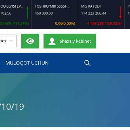
DIZEL YOQILG‘ISI EVRO-L II K-4 SSDF
TOSHKO‘MIR SSSSH-13
MIS KATODI
POLIPR
6
460 000.00
174 223 266.44
17 000
9.71(1.34%)
0.00(0.00%)
-1 438 288.13(0.82%)
bek
Shaxsiy kabinet
MULOQOT UCHUN
/10/19