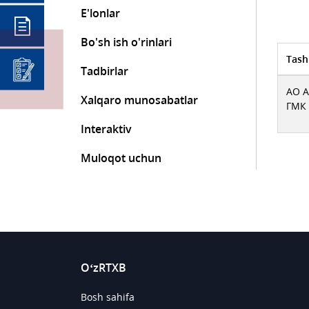
E'lonlar
Bo'sh ish o'rinlari
Tash
Tadbirlar
АО 
Xalqaro munosabatlar
ГМК
Interaktiv
Muloqot uchun
O‘zRTXB
Bosh sahifa