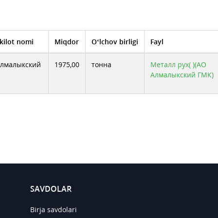
kilot nomi
Miqdor
O‘lchov birligi
Fayl
Алмалыкский
1975,00
тонна
Металл рух( )(АО
Алмалыкский ГМК)
SAVDOLAR
Birja savdolari