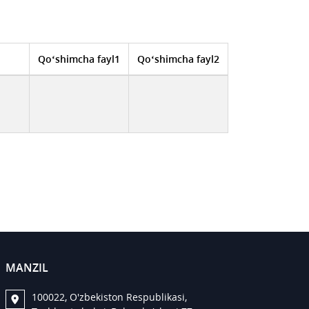
Qo‘shimcha fayl1
Qo‘shimcha fayl2
MANZIL
100022, O'zbekiston Respublikasi,