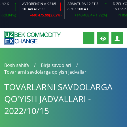
AVTOBENZIN A-92 K2-L
AVTOBENZIN A-92 K5
ARMATURA 12 ST 35 GS O‘LCHAMLI
DIZEL YOQILG
16 348 412.90
8 302 168.43
16 185 620.
0.94%)
-440 475.99(2.62%)
+140 408.47(1.72%)
+1 056 18
S
Bosh sahifa
Birja savdolari
Tovarlarni savdolarga qo'yish jadvallari
TOVARLARNI SAVDOLARGA
QO'YISH JADVALLARI -
2022/10/15