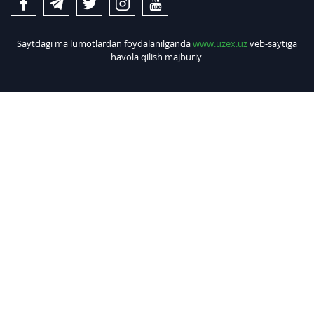
Saytdagi ma'lumotlardan foydalanilganda
www.uzex.uz
veb-saytiga
havola qilish majburiy.