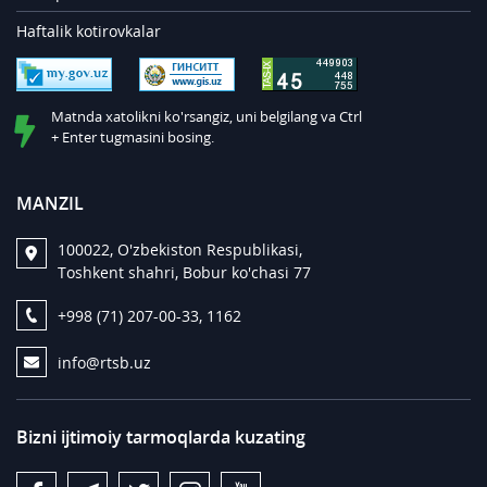
Haftalik kotirovkalar
Matnda xatolikni ko'rsangiz, uni belgilang va Ctrl
+ Enter tugmasini bosing.
MANZIL
100022, O'zbekiston Respublikasi,
Toshkent shahri, Bobur ko'chasi 77
+998 (71) 207-00-33, 1162
info@rtsb.uz
Bizni ijtimoiy tarmoqlarda kuzating