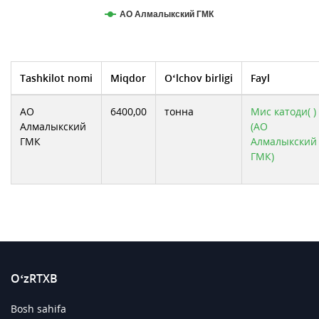
АО Алмалыкский ГМК
Tashkilot nomi
Miqdor
O‘lchov birligi
Fayl
АО
6400,00
тонна
Мис катоди( )
Алмалыкский
(АО
ГМК
Алмалыкский
ГМК)
O‘zRTXB
Bosh sahifa