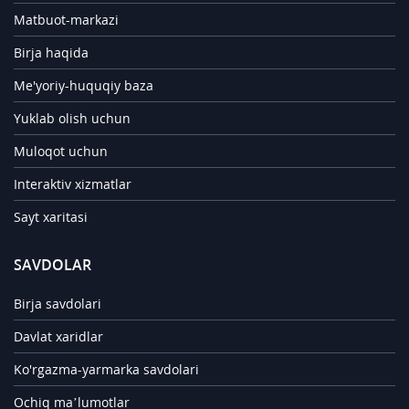
Matbuot-markazi
Birja haqida
Me'yoriy-huquqiy baza
Yuklab olish uchun
Muloqot uchun
Interaktiv xizmatlar
Sayt xaritasi
SAVDOLAR
Birja savdolari
Davlat xaridlar
Ko'rgazma-yarmarka savdolari
Ochiq ma’lumotlar