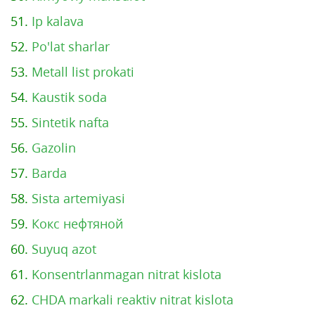
51.
Ip kalava
52.
Po'lat sharlar
53.
Metall list prokati
54.
Kaustik soda
55.
Sintetik nafta
56.
Gazolin
57.
Barda
58.
Sista artemiyasi
59.
Кокс нефтяной
60.
Suyuq azot
61.
Konsentrlanmagan nitrat kislota
62.
CHDA markali reaktiv nitrat kislota