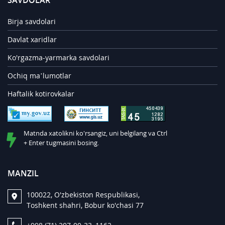
SAVDOLAR
Birja savdolari
Davlat xaridlar
Ko'rgazma-yarmarka savdolari
Ochiq ma’lumotlar
Haftalik kotirovkalar
Matnda xatolikni ko'rsangiz, uni belgilang va Ctrl
+ Enter tugmasini bosing.
MANZIL
100022, O'zbekiston Respublikasi,
Toshkent shahri, Bobur ko'chasi 77