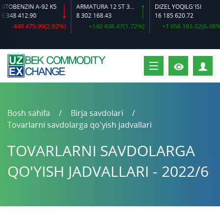
BENZIN A-92 K5
ARMATURA 12 ST 35 GS O‘LCHAMLI
DIZEL YOQILG‘ISI
48 412.90
8 302 168.43
16 185 620.72
-440 475.99(2.62%)
+140 408.47(1.72%)
+1 056 183.02(6.98%)
S
Bosh sahifa
Birja savdolari
Tovarlarni savdolarga qo'yish jadvallari
TOVARLARNI SAVDOLARGA
QO'YISH JADVALLARI - 2022/6