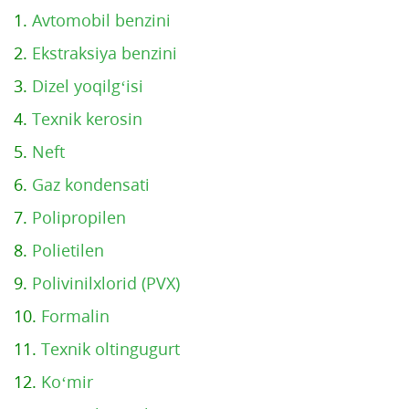
1.
Avtomobil benzini
2.
Ekstraksiya benzini
3.
Dizel yoqilg‘isi
4.
Texnik kerosin
5.
Neft
6.
Gaz kondensati
7.
Polipropilen
8.
Polietilen
9.
Polivinilxlorid (PVX)
10.
Formalin
11.
Texnik oltingugurt
12.
Ko‘mir