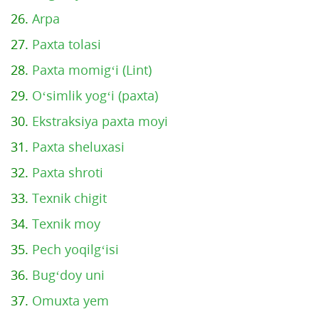
26.
Arpa
27.
Paxta tolasi
28.
Paxta momig‘i (Lint)
29.
O‘simlik yog‘i (paxta)
30.
Ekstraksiya paxta moyi
31.
Paxta sheluxasi
32.
Paxta shroti
33.
Texnik chigit
34.
Texnik moy
35.
Pech yoqilg‘isi
36.
Bug‘doy uni
37.
Omuxta yem