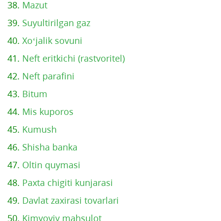
38.
Mazut
39.
Suyultirilgan gaz
40.
Xo‘jalik sovuni
41.
Neft eritkichi (rastvoritel)
42.
Neft parafini
43.
Bitum
44.
Mis kuporos
45.
Kumush
46.
Shisha banka
47.
Oltin quymasi
48.
Paxta chigiti kunjarasi
49.
Davlat zaxirasi tovarlari
50.
Kimyoviy mahsulot