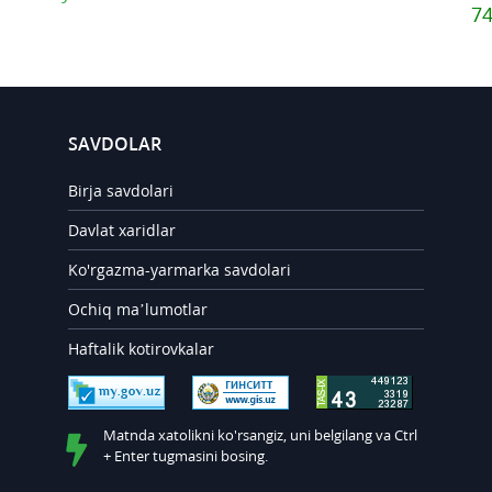
7
SAVDOLAR
Birja savdolari
Davlat xaridlar
Ko'rgazma-yarmarka savdolari
Ochiq ma’lumotlar
Haftalik kotirovkalar
Matnda xatolikni ko'rsangiz, uni belgilang va Ctrl
+ Enter tugmasini bosing.