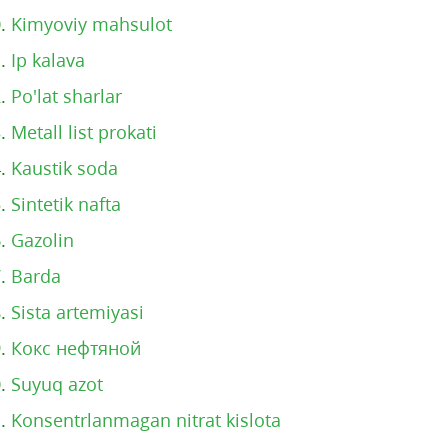
0.
Kimyoviy mahsulot
1.
Ip kalava
2.
Po'lat sharlar
3.
Metall list prokati
4.
Kaustik soda
5.
Sintetik nafta
6.
Gazolin
7.
Barda
8.
Sista artemiyasi
9.
Кокс нефтяной
0.
Suyuq azot
1.
Konsentrlanmagan nitrat kislota