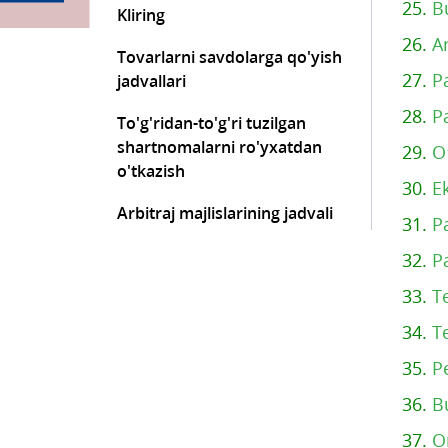
25.
B
Kliring
26.
A
Tovarlarni savdolarga qo'yish
27.
P
jadvallari
28.
P
To'g'ridan-to'g'ri tuzilgan
shartnomalarni ro'yxatdan
29.
O
o'tkazish
30.
E
Arbitraj majlislarining jadvali
31.
P
32.
P
33.
T
34.
T
35.
P
36.
B
37.
O