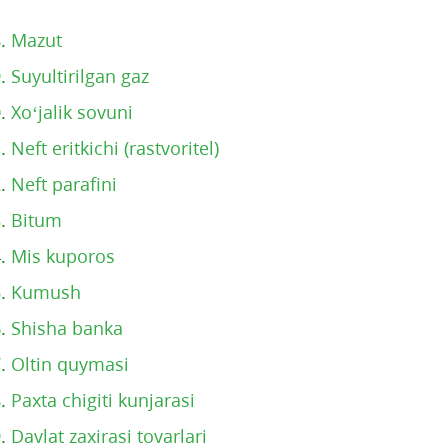
8.
Mazut
9.
Suyultirilgan gaz
0.
Xo‘jalik sovuni
1.
Neft eritkichi (rastvoritel)
2.
Neft parafini
3.
Bitum
4.
Mis kuporos
5.
Kumush
6.
Shisha banka
7.
Oltin quymasi
8.
Paxta chigiti kunjarasi
9.
Davlat zaxirasi tovarlari