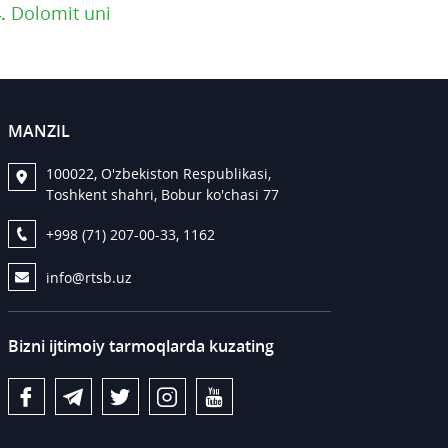
4.
Dolomit uni
MANZIL
100022, O'zbekiston Respublikasi,
Toshkent shahri, Bobur ko'chasi 77
+998 (71) 207-00-33, 1162
info@rtsb.uz
Bizni ijtimoiy tarmoqlarda kuzating