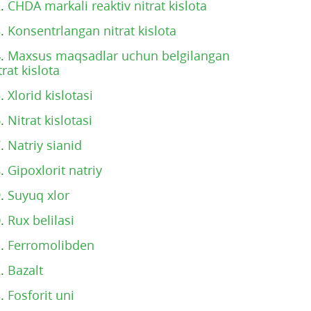
2.
CHDA markali reaktiv nitrat kislota
3.
Konsentrlangan nitrat kislota
4.
Maxsus maqsadlar uchun belgilangan
trat kislota
5.
Xlorid kislotasi
6.
Nitrat kislotasi
7.
Natriy sianid
8.
Gipoxlorit natriy
9.
Suyuq xlor
0.
Rux belilasi
1.
Ferromolibden
2.
Bazalt
3.
Fosforit uni