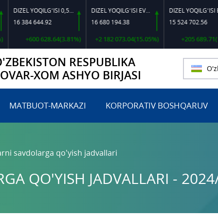
DIZEL YOQILG‘ISI 0,5-40
DIZEL YOQILG‘ISI EVRO L-K-4
DIZEL YOQILG‘ISI EVRO-L II K-4 SSDF
 384 644.92
16 680 194.38
15 524 702.56
+600 628.64(3.81%)
+2 182 073.04(15.05%)
+205 689.71(1.34%)
O'ZBEKISTON RESPUBLIKA
O'z
TOVAR-XOM ASHYO BIRJASI
MATBUOT-MARKAZI
KORPORATIV BOSHQARUV
rni savdolarga qo'yish jadvallari
A QO'YISH JADVALLARI - 2024