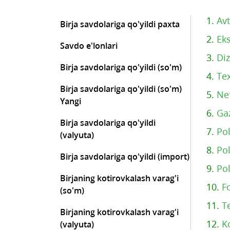
1.
Av
Birja savdolariga qo'yildi paxta
2.
Eks
Savdo e'lonlari
3.
Diz
Birja savdolariga qo'yildi (so'm)
4.
Tex
Birja savdolariga qo'yildi (so'm)
5.
Ne
Yangi
6.
Ga
Birja savdolariga qo'yildi
7.
Pol
(valyuta)
8.
Pol
Birja savdolariga qo'yildi (import)
9.
Pol
Birjaning kotirovkalash varag'i
10.
F
(so'm)
11.
T
Birjaning kotirovkalash varag'i
12.
K
(valyuta)