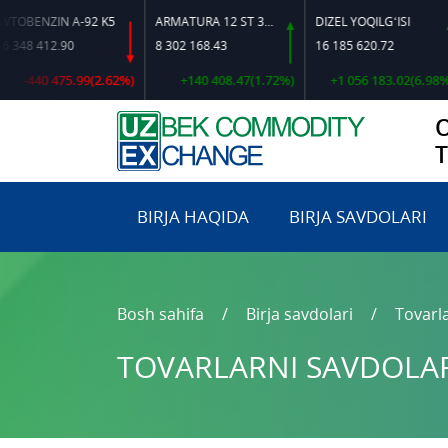
ZIN A-92 K5
ARMATURA 12 ST 35 GS O‘LCHAMLI
DIZEL YOQILG‘ISI
12.90
8 302 168.43
16 185 620.72
16
0 475.99(2.62%)
+140 408.47(1.72%)
+1 056 183.02(6.98%)
BIRJA HAQIDA
BIRJA SAVDOLARI
Bosh sahifa
Birja savdolari
Tovarla
TOVARLARNI SAVDOLARG