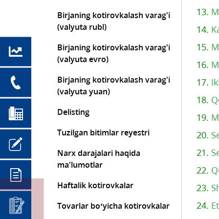
13.
Mi
Birjaning kotirovkalash varag'i
(valyuta rubl)
14.
K
15.
M
Birjaning kotirovkalash varag'i
(valyuta evro)
16.
M
Birjaning kotirovkalash varag'i
17.
I
(valyuta yuan)
18.
Q
Delisting
19.
M
Tuzilgan bitimlar reyestri
20.
S
21.
S
Narx darajalari haqida
ma'lumotlar
22.
Q
Haftalik kotirovkalar
23.
S
24.
Et
Tovarlar bo‘yicha kotirovkalar