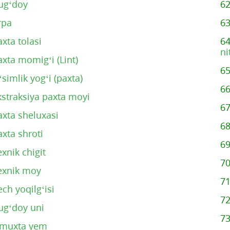
ug‘doy
6
rpa
6
axta tolasi
6
ni
axta momig‘i (Lint)
6
‘simlik yog‘i (paxta)
6
kstraksiya paxta moyi
6
axta sheluxasi
6
axta shroti
6
exnik chigit
7
exnik moy
7
ech yoqilg‘isi
7
ug‘doy uni
7
muxta yem