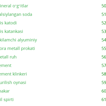
neral o‘g‘itlar
5
alsiylangan soda
5
is katodi
5
is katankasi
5
kkilamchi alyuminiy
5
ora metall prokati
5
etall ruh
5
ement
5
ement klinkeri
5
urilish oynasi
5
hakar
6
il spirti
6