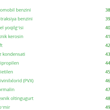
tomobil benzini
3
traksiya benzini
3
el yoqilg‘isi
4
nik kerosin
4
ft
4
z kondensati
4
ipropilen
4
ietilen
4
ivinilxlorid (PVX)
4
ormalin
4
exnik oltingugurt
4
o‘mir
4