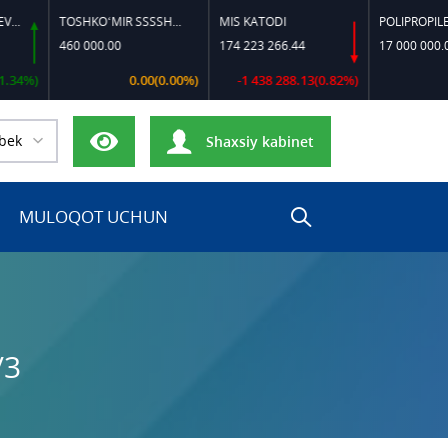
TOSHKO‘MIR SSSSH-13
MIS KATODI
POLIPROPILEN B-32
460 000.00
174 223 266.44
17 000 000.00
0.00(0.00%)
-1 438 288.13(0.82%)
0.00(0.
bek
Shaxsiy kabinet
MULOQOT UCHUN
/3