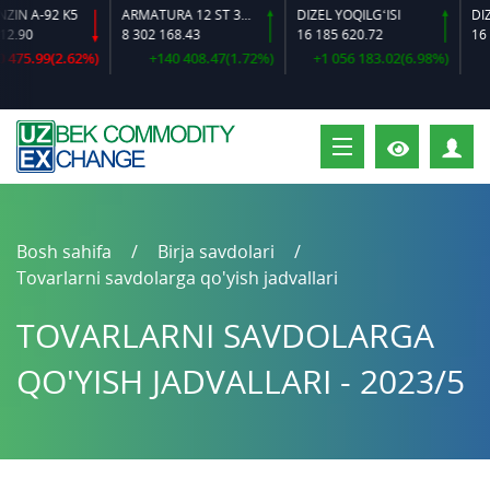
A-92 K5
ARMATURA 12 ST 35 GS O‘LCHAMLI
DIZEL YOQILG‘ISI
0
8 302 168.43
16 185 620.72
16 384
5.99(2.62%)
+140 408.47(1.72%)
+1 056 183.02(6.98%)
+6
S
Bosh sahifa
Birja savdolari
Tovarlarni savdolarga qo'yish jadvallari
TOVARLARNI SAVDOLARGA
QO'YISH JADVALLARI - 2023/5