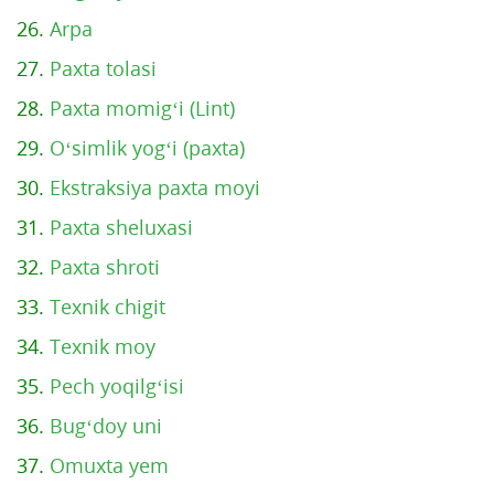
26.
Arpa
27.
Paxta tolasi
28.
Paxta momig‘i (Lint)
29.
O‘simlik yog‘i (paxta)
30.
Ekstraksiya paxta moyi
31.
Paxta sheluxasi
32.
Paxta shroti
33.
Texnik chigit
34.
Texnik moy
35.
Pech yoqilg‘isi
36.
Bug‘doy uni
37.
Omuxta yem