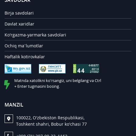
SAVDOLAR
Birja savdolari
Davlat xaridlar
Ko'rgazma-yarmarka savdolari
Ochiq ma’lumotlar
Haftalik kotirovkalar
Matnda xatolikni ko'rsangiz, uni belgilang va Ctrl
+ Enter tugmasini bosing.
MANZIL
100022, O'zbekiston Respublikasi,
Toshkent shahri, Bobur ko'chasi 77