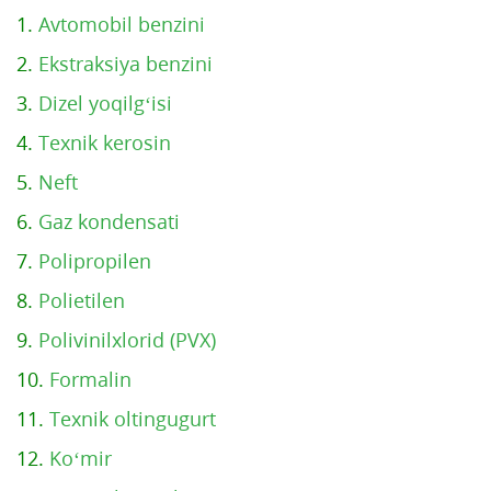
1.
Avtomobil benzini
2.
Ekstraksiya benzini
3.
Dizel yoqilg‘isi
4.
Texnik kerosin
5.
Neft
6.
Gaz kondensati
7.
Polipropilen
8.
Polietilen
9.
Polivinilxlorid (PVX)
10.
Formalin
11.
Texnik oltingugurt
12.
Ko‘mir