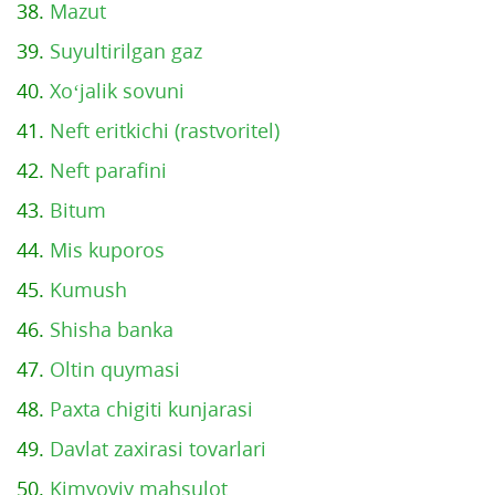
38.
Mazut
39.
Suyultirilgan gaz
40.
Xo‘jalik sovuni
41.
Neft eritkichi (rastvoritel)
42.
Neft parafini
43.
Bitum
44.
Mis kuporos
45.
Kumush
46.
Shisha banka
47.
Oltin quymasi
48.
Paxta chigiti kunjarasi
49.
Davlat zaxirasi tovarlari
50.
Kimyoviy mahsulot