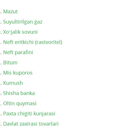
8.
Mazut
9.
Suyultirilgan gaz
0.
Xo‘jalik sovuni
1.
Neft eritkichi (rastvoritel)
2.
Neft parafini
3.
Bitum
4.
Mis kuporos
5.
Kumush
6.
Shisha banka
7.
Oltin quymasi
8.
Paxta chigiti kunjarasi
9.
Davlat zaxirasi tovarlari