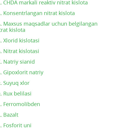
2.
CHDA markali reaktiv nitrat kislota
3.
Konsentrlangan nitrat kislota
4.
Maxsus maqsadlar uchun belgilangan
trat kislota
5.
Xlorid kislotasi
6.
Nitrat kislotasi
7.
Natriy sianid
8.
Gipoxlorit natriy
9.
Suyuq xlor
0.
Rux belilasi
1.
Ferromolibden
2.
Bazalt
3.
Fosforit uni