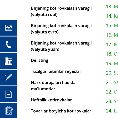
13.
Mi
Birjaning kotirovkalash varag'i
(valyuta rubl)
14.
K
15.
M
Birjaning kotirovkalash varag'i
(valyuta evro)
16.
M
Birjaning kotirovkalash varag'i
17.
I
(valyuta yuan)
18.
Q
Delisting
19.
M
Tuzilgan bitimlar reyestri
20.
S
21.
S
Narx darajalari haqida
ma'lumotlar
22.
Q
Haftalik kotirovkalar
23.
S
24.
Et
Tovarlar bo‘yicha kotirovkalar