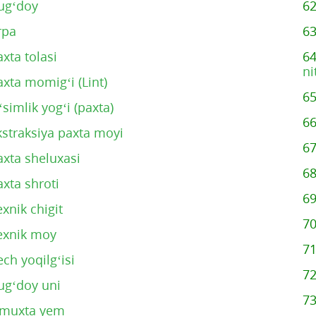
ug‘doy
6
rpa
6
axta tolasi
6
ni
axta momig‘i (Lint)
6
‘simlik yog‘i (paxta)
6
kstraksiya paxta moyi
6
axta sheluxasi
6
axta shroti
6
exnik chigit
7
exnik moy
7
ech yoqilg‘isi
7
ug‘doy uni
7
muxta yem