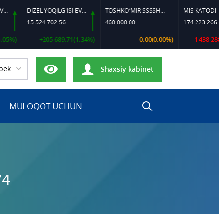
DIZEL YOQILG‘ISI EVRO-L II K-4 SSDF
TOSHKO‘MIR SSSSH-13
MIS KATODI
15 524 702.56
460 000.00
174 223 266.44
+205 689.71(1.34%)
0.00(0.00%)
-1 438 288.13(0.
bek
Shaxsiy kabinet
MULOQOT UCHUN
/4