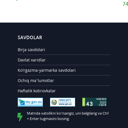
7
SAVDOLAR
Birja savdolari
Davlat xaridlar
Ko'rgazma-yarmarka savdolari
Ochiq ma’lumotlar
Haftalik kotirovkalar
Matnda xatolikni ko'rsangiz, uni belgilang va Ctrl
+ Enter tugmasini bosing.