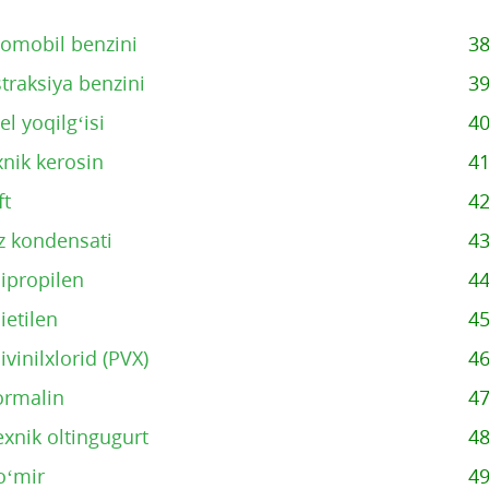
tomobil benzini
3
traksiya benzini
3
el yoqilg‘isi
4
nik kerosin
4
ft
4
z kondensati
4
ipropilen
4
ietilen
4
ivinilxlorid (PVX)
4
ormalin
4
exnik oltingugurt
4
o‘mir
4