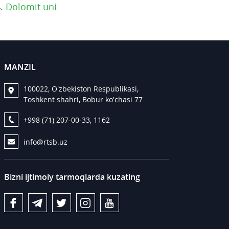
4.
Dolomit uni
MANZIL
100022, O'zbekiston Respublikasi,
Toshkent shahri, Bobur ko'chasi 77
+998 (71) 207-00-33, 1162
info@rtsb.uz
Bizni ijtimoiy tarmoqlarda kuzating