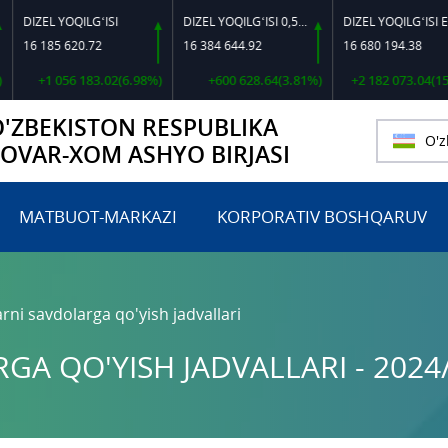
EL YOQILG‘ISI
DIZEL YOQILG‘ISI 0,5-40
DIZEL YOQILG‘ISI EVRO L-K-4
185 620.72
16 384 644.92
16 680 194.38
+1 056 183.02(6.98%)
+600 628.64(3.81%)
+2 182 073.04(15.05%)
O'ZBEKISTON RESPUBLIKA
O'z
TOVAR-XOM ASHYO BIRJASI
MATBUOT-MARKAZI
KORPORATIV BOSHQARUV
rni savdolarga qo'yish jadvallari
A QO'YISH JADVALLARI - 2024