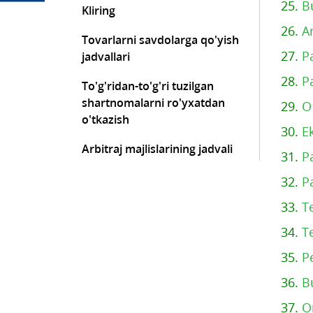
25.
B
Kliring
26.
A
Tovarlarni savdolarga qo'yish
27.
P
jadvallari
28.
P
To'g'ridan-to'g'ri tuzilgan
shartnomalarni ro'yxatdan
29.
O
o'tkazish
30.
E
Arbitraj majlislarining jadvali
31.
P
32.
P
33.
T
34.
T
35.
P
36.
B
37.
O