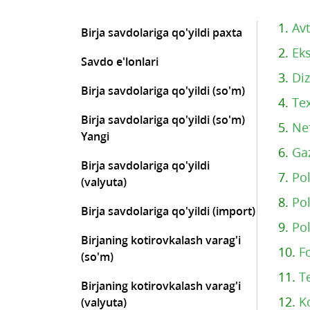
1.
Av
Birja savdolariga qo'yildi paxta
2.
Eks
Savdo e'lonlari
3.
Diz
Birja savdolariga qo'yildi (so'm)
4.
Tex
Birja savdolariga qo'yildi (so'm)
5.
Ne
Yangi
6.
Ga
Birja savdolariga qo'yildi
7.
Pol
(valyuta)
8.
Pol
Birja savdolariga qo'yildi (import)
9.
Pol
Birjaning kotirovkalash varag'i
10.
F
(so'm)
11.
T
Birjaning kotirovkalash varag'i
12.
K
(valyuta)