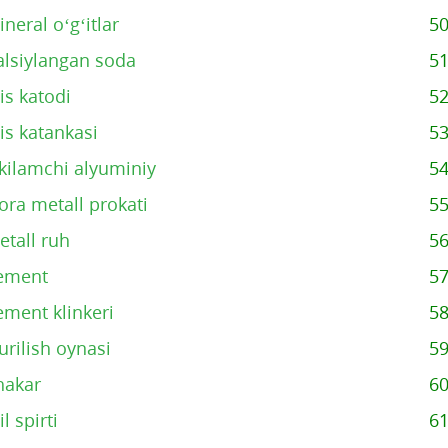
neral o‘g‘itlar
5
alsiylangan soda
5
is katodi
5
is katankasi
5
kkilamchi alyuminiy
5
ora metall prokati
5
etall ruh
5
ement
5
ement klinkeri
5
urilish oynasi
5
hakar
6
il spirti
6