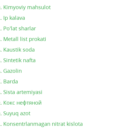
0.
Kimyoviy mahsulot
1.
Ip kalava
2.
Po'lat sharlar
3.
Metall list prokati
4.
Kaustik soda
5.
Sintetik nafta
6.
Gazolin
7.
Barda
8.
Sista artemiyasi
9.
Кокс нефтяной
0.
Suyuq azot
1.
Konsentrlanmagan nitrat kislota