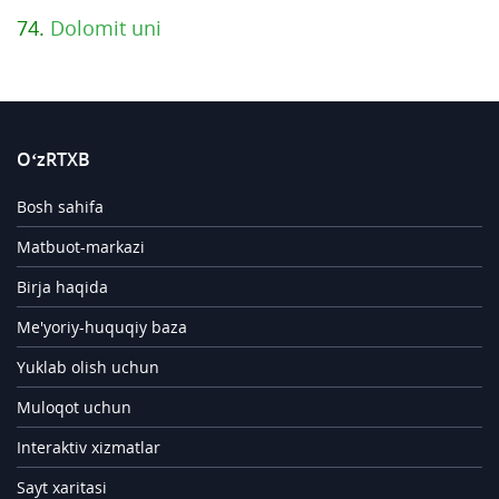
74.
Dolomit uni
O‘zRTXB
Bosh sahifa
Matbuot-markazi
Birja haqida
Me'yoriy-huquqiy baza
Yuklab olish uchun
Muloqot uchun
Interaktiv xizmatlar
Sayt xaritasi