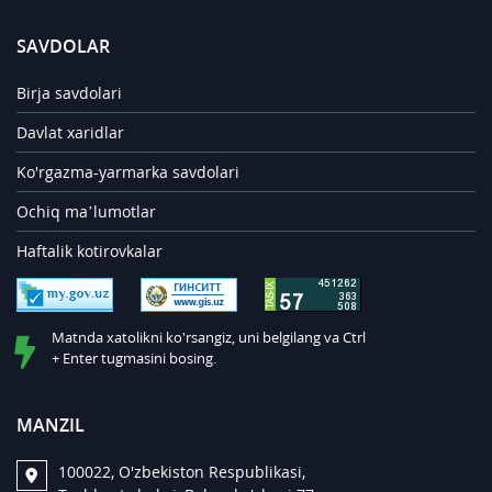
SAVDOLAR
Birja savdolari
Davlat xaridlar
Ko'rgazma-yarmarka savdolari
Ochiq ma’lumotlar
Haftalik kotirovkalar
Matnda xatolikni ko'rsangiz, uni belgilang va Ctrl
+ Enter tugmasini bosing.
MANZIL
100022, O'zbekiston Respublikasi,