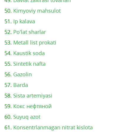
49.
Davlat zaxirasi tovarlari
50.
Kimyoviy mahsulot
51.
Ip kalava
52.
Po'lat sharlar
53.
Metall list prokati
54.
Kaustik soda
55.
Sintetik nafta
56.
Gazolin
57.
Barda
58.
Sista artemiyasi
59.
Кокс нефтяной
60.
Suyuq azot
61.
Konsentrlanmagan nitrat kislota