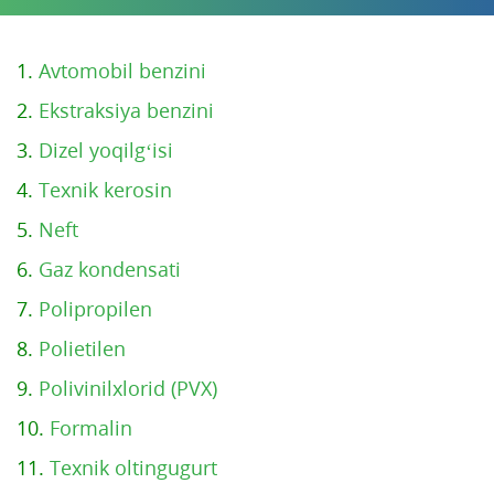
1.
Avtomobil benzini
2.
Ekstraksiya benzini
3.
Dizel yoqilg‘isi
4.
Texnik kerosin
5.
Neft
6.
Gaz kondensati
7.
Polipropilen
8.
Polietilen
9.
Polivinilxlorid (PVX)
10.
Formalin
11.
Texnik oltingugurt