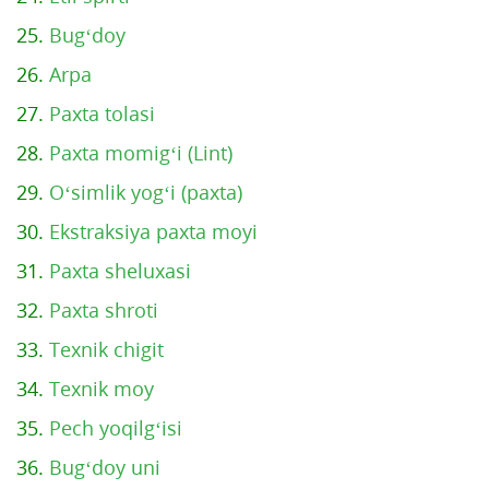
25.
Bug‘doy
26.
Arpa
27.
Paxta tolasi
28.
Paxta momig‘i (Lint)
29.
O‘simlik yog‘i (paxta)
30.
Ekstraksiya paxta moyi
31.
Paxta sheluxasi
32.
Paxta shroti
33.
Texnik chigit
34.
Texnik moy
35.
Pech yoqilg‘isi
36.
Bug‘doy uni