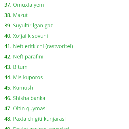
37.
Omuxta yem
38.
Mazut
39.
Suyultirilgan gaz
40.
Xo‘jalik sovuni
41.
Neft eritkichi (rastvoritel)
42.
Neft parafini
43.
Bitum
44.
Mis kuporos
45.
Kumush
46.
Shisha banka
47.
Oltin quymasi
48.
Paxta chigiti kunjarasi