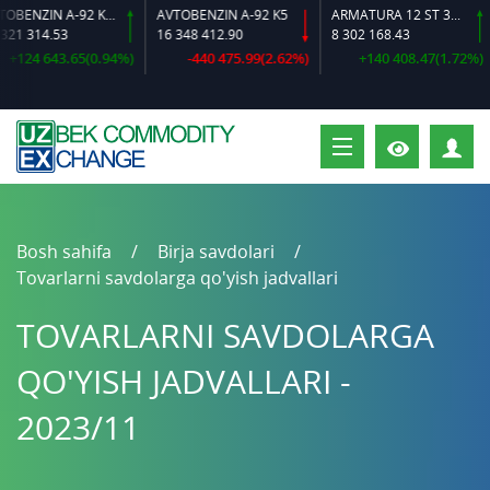
AVTOBENZIN A-92 K2-L
AVTOBENZIN A-92 K5
ARMATURA 12 ST 35 GS O‘LCHAMLI
D
 314.53
16 348 412.90
8 302 168.43
1
24 643.65(0.94%)
-440 475.99(2.62%)
+140 408.47(1.72%)
S
Bosh sahifa
Birja savdolari
Tovarlarni savdolarga qo'yish jadvallari
TOVARLARNI SAVDOLARGA
QO'YISH JADVALLARI -
2023/11