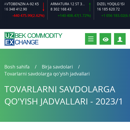
VTOBENZIN A-92 K5
ARMATURA 12 ST 35 GS O‘LCHAMLI
DIZEL YOQILG‘ISI
6 348 412.90
8 302 168.43
16 185 620.72
-440 475.99(2.62%)
+140 408.47(1.72%)
+1 056 183.02(6.98%
S
Bosh sahifa
Birja savdolari
Tovarlarni savdolarga qo'yish jadvallari
TOVARLARNI SAVDOLARGA
QO'YISH JADVALLARI - 2023/1