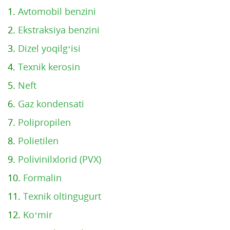
1.
Avtomobil benzini
2.
Ekstraksiya benzini
3.
Dizel yoqilg‘isi
4.
Texnik kerosin
5.
Neft
6.
Gaz kondensati
7.
Polipropilen
8.
Polietilen
9.
Polivinilxlorid (PVX)
10.
Formalin
11.
Texnik oltingugurt
12.
Ko‘mir