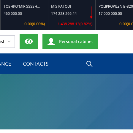
TOSHKO‘MIR SSSSH-13
MIS KATODI
POLIPROPILEN B-320
0 000.00
174 223 266.44
17 000 000.00
0.00(0.00%)
-1 438 288.13(0.82%)
0.00(0.00%)
ish
Personal cabinet
ANCE
CONTACTS