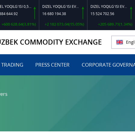
DIZEL YOQILG‘ISI 0,5-40
DIZEL YOQILG‘ISI EVRO L-K-4
DIZEL YOQILG‘ISI EVRO-L II K-4 SSDF
44.92
16 680 194.38
15 524 702.56
46
0 628.64(3.81%)
+2 182 073.04(15.05%)
+205 689.71(1.34%)
UZBEK COMMODITY EXCHANGE
Engl
 TRADING
PRESS CENTER
CORPORATE GOVERN
ers