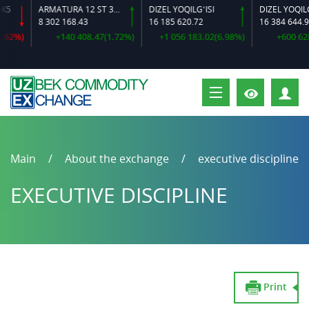
ARMATURA 12 ST 35 GS O‘LCHAMLI
DIZEL YOQILG‘ISI
8 302 168.43
16 185 620.72
16 384 644.92
%)
+140 408.47(1.72%)
+1 056 183.02(6.98%)
+600 628.64
P
Main
About the exchange
executive discipline
EXECUTIVE DISCIPLINE
Print