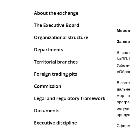
About the exchange
The Executive Board
Мероп
Organizational structure
За пе
Departments
В соот
№ПП-1
Territorial branches
Узбек
«Обращ
Foreign trading pits
В соот
Commission
дальне
мер п
Legal and regulatory framework
програ
регул
Documents
продук
Executive discipline
Сформ