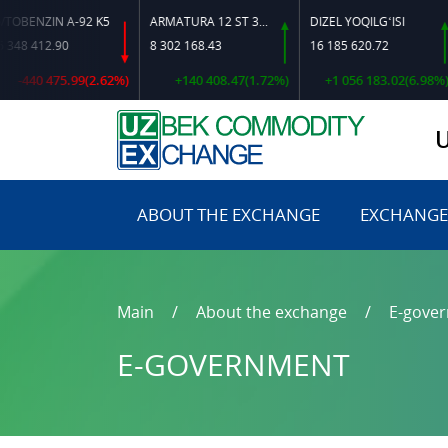
IN A-92 K5
ARMATURA 12 ST 35 GS O‘LCHAMLI
DIZEL YOQILG‘ISI
12.90
8 302 168.43
16 185 620.72
16 
 475.99(2.62%)
+140 408.47(1.72%)
+1 056 183.02(6.98%)
ABOUT THE EXCHANGE
EXCHANGE
Main
About the exchange
E-gove
E-GOVERNMENT