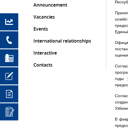
Респуб
Announcement
Приня
Vacancies
хозяй
предос
Events
Единый
International relationships
Офици
поста
Interactive
оценки
Contacts
Соглас
прогр
годы 
предос
Согла
создан
Узбеки
В февр
предо