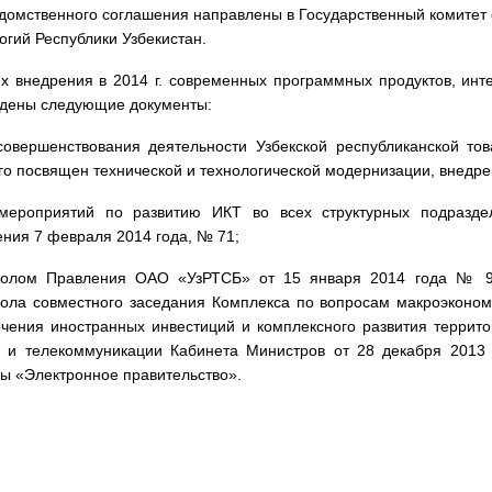
омственного соглашения направлены в Государственный комитет
огий Республики Узбекистан.
х внедрения в 2014 г. современных программных продуктов, инте
ждены следующие документы:
овершенствования деятельности Узбекской республиканской то
го посвящен технической и технологической модернизации, внедр
мероприятий по развитию ИКТ во всех структурных подразде
ния 7 февраля 2014 года, № 71;
колом Правления ОАО «УзРТСБ» от 15 января 2014 года № 9
ола совместного заседания Комплекса по вопросам макроэкономи
чения иностранных инвестиций и комплексного развития терри
м и телекоммуникации Кабинета Министров от 28 декабря 2013
ы «Электронное правительство».