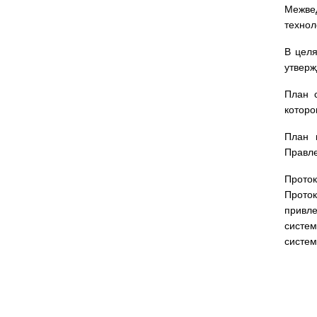
Межвед
технол
В целя
утвер
План с
которо
План 
Правле
Прото
Проток
привле
систе
систем