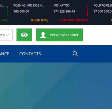
TOSHKO‘MIR SSSSH-13
MIS KATODI
POLIPROPILEN B-320
460 000.00
174 223 266.44
17 000 000.00
0.00(0.00%)
-1 438 288.13(0.82%)
0.00(0.
ish
Personal cabinet
ANCE
CONTACTS