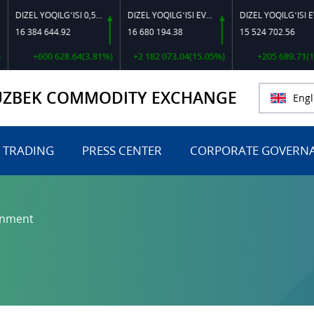
DIZEL YOQILG‘ISI 0,5-40
DIZEL YOQILG‘ISI EVRO L-K-4
DIZEL YOQILG‘ISI EVRO-L II K-4 SSDF
384 644.92
16 680 194.38
15 524 702.56
+600 628.64(3.81%)
+2 182 073.04(15.05%)
+205 689.71(1.34%)
UZBEK COMMODITY EXCHANGE
Engl
 TRADING
PRESS CENTER
CORPORATE GOVERN
rnment