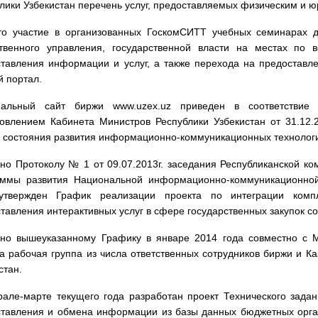
лики Узбекистан перечень услуг, предоставляемых физическим и 
то участие в организованных ГоскомСИТТ учебных семинарах дл
ственного управления, государственной власти на местах по
тавления информации и услуг, а также перехода на предоставле
 портал.
альный сайт биржи www.uzex.uz приведен в соответствие 
новлением Кабинета Министров Республики Узбекистан от 31.12
 состояния развития информационно-коммуникационных технологий
но Протоколу № 1 от 09.07.2013г. заседания Республиканской к
аммы развития Национальной информационно-коммуникационной
утвержден График реализации проекта по интеграции ком
тавления интерактивных услуг в сфере государственных закупок со
сно вышеуказанному Графику в январе 2014 года совместно с М
а рабочая группа из числа ответственных сотрудников биржи и К
стан.
але-марте текущего года разработан проект Технического зада
ставления и обмена информации из базы данных бюджетных орга