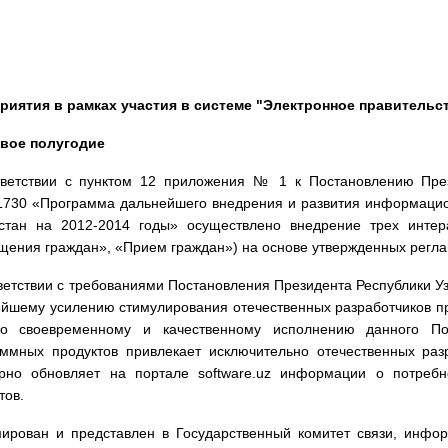
риятия в рамках участия в системе "Электронное правительс
рвое полугодие
ветствии с пунктом 12 приложения № 1 к Постановлению Прези
730 «Программа дальнейшего внедрения и развития информацион
истан на 2012-2014 годы» осуществлено внедрение трех интер
ения граждан», «Прием граждан») на основе утвержденных регла
ветствии с требованиями Постановления Президента Республики Уз
йшему усилению стимулирования отечественных разработчиков п
о своевременному и качественному исполнению данного По
ммных продуктов привлекает исключительно отечественных раз
ярно обновляет на портале software.uz информации о потреб
тов.
ирован и представлен в Государственный комитет связи, инфор