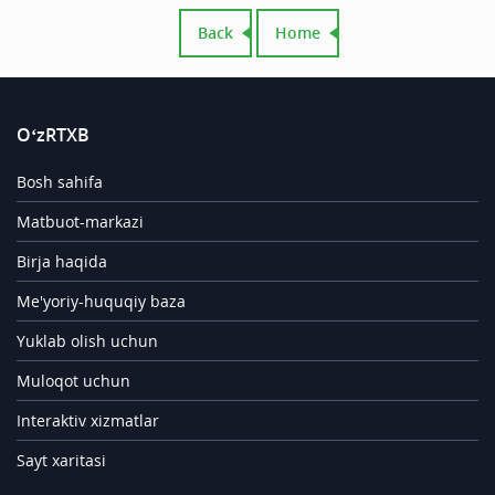
Back
Home
O‘zRTXB
Bosh sahifa
Matbuot-markazi
Birja haqida
Me'yoriy-huquqiy baza
Yuklab olish uchun
Muloqot uchun
Interaktiv xizmatlar
Sayt xaritasi