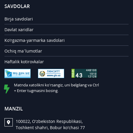
SAVDOLAR
Birja savdolari
Davlat xaridlar
Ko'rgazma-yarmarka savdolari
Ochiq ma’lumotlar
Haftalik kotirovkalar
Matnda xatolikni ko'rsangiz, uni belgilang va Ctrl
+ Enter tugmasini bosing.
MANZIL
100022, O'zbekiston Respublikasi,
Toshkent shahri, Bobur ko'chasi 77