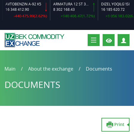
OBENZIN A-92 K5
ARMATURA 12 ST 35 GS O‘LCHAMLI
DIZEL YOQILG‘ISI
348 412.90
8 302 168.43
16 185 620.72
-440 475.99(2.62%)
+140 408.47(1.72%)
+1 056 183.02(6.98%)
P
Main
About the exchange
Documents
DOCUMENTS
Print