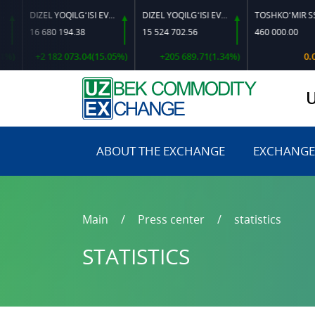
DIZEL YOQILG‘ISI EVRO L-K-4
DIZEL YOQILG‘ISI EVRO-L II K-4 SSDF
TOSHKO‘MIR SSSSH-13
6 680 194.38
15 524 702.56
460 000.00
+2 182 073.04(15.05%)
+205 689.71(1.34%)
0.00(0.00%
ABOUT THE EXCHANGE
EXCHANGE
Main
Press center
statistics
STATISTICS