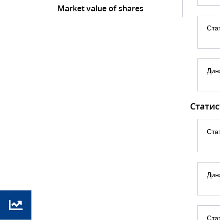
Market value of shares
Ста
Дин
Статис
Ста
Дин
Ста