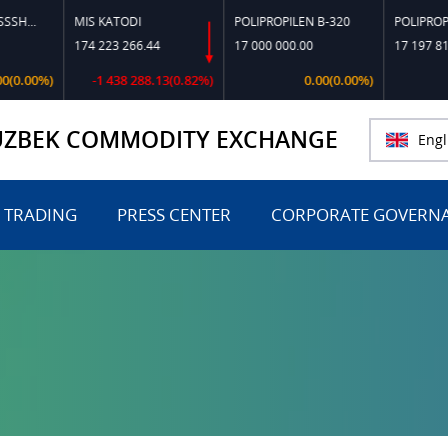
MIS KATODI
POLIPROPILEN B-320
POLIPROPILEN FC-
174 223 266.44
17 000 000.00
17 197 818.18
)
-1 438 288.13(0.82%)
0.00(0.00%)
0.00(
UZBEK COMMODITY EXCHANGE
Engl
 TRADING
PRESS CENTER
CORPORATE GOVERN