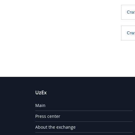
Ста
Ста
UzEx
Main
Press center
About the exchange