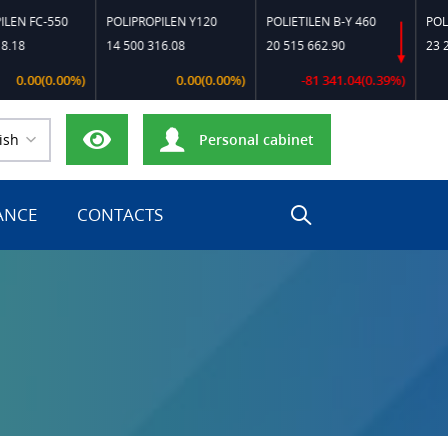
550
POLIPROPILEN Y120
POLIETILEN B-Y 460
POLIETILEN 
14 500 316.08
20 515 662.90
23 214 837.
0.00%)
0.00(0.00%)
-81 341.04(0.39%)
ish
Personal cabinet
ANCE
CONTACTS