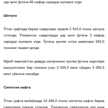
ҳар куни ўртача 86 нафар харидор иштирок этди.
Шелуха
Ўтган ҳафтада биржа савдолари орқали 2 910,0 тонна шелуха
сотилди. Ўтказилган савдоларда ҳар куни ўртача 3 нафар
харидор иштирок этди. Ўртача кунлик сотув ҳажмлари 582,0
тоннани ташкил қилди.
Кўриб чиқилаётган даврда шелуханинг кунлик ўртача нархлари
маҳсулотнинг бир тоннаси учун 3 500,0 минг сўмдан 3 084,5
минг сўмгача пасайди.
Синтетик нафта
Ўтган ҳафта мобайнида 10 486,0 тонна синтетик нафта биржа
савдолари орқали сотилди. Ўтказилган савдоларда ҳар куни