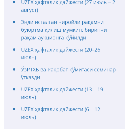
UZEX ҳафталик дайжести (27 июль – 2
август)
Энди исталган чиройли рақамни
буюртма қилиш мумкин: биринчи
рақам аукционга қўйилди
UZEX ҳафталик дайжести (20–26
июль)
ЎзРТХБ ва Рақобат қўмитаси семинар
ўтказди
UZEX ҳафталик дайжести (13 – 19
июль)
UZEX ҳафталик дайжести (6 – 12
июль)