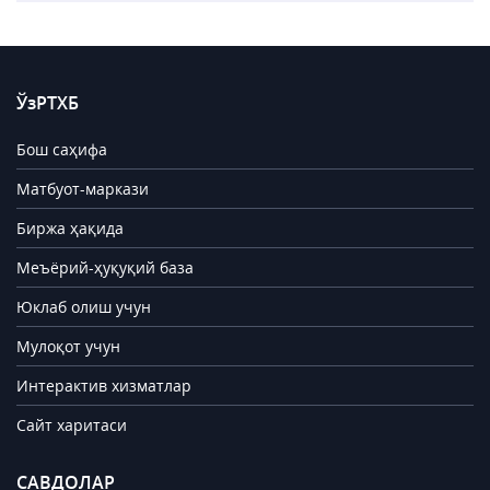
ЎзРТХБ
Бош саҳифа
Матбуот-маркази
Биржа ҳақида
Меъёрий-ҳуқуқий база
Юклаб олиш учун
Мулоқот учун
Интерактив хизматлар
Сайт харитаси
САВДОЛАР