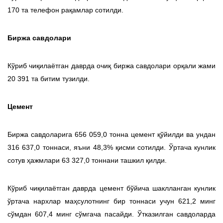
170 та телефон рақамлар сотилди.
Биржа савдолари
Кўриб чиқилаётган даврда очиқ биржа савдолари орқали жами
20 391 та битим тузилди.
Цемент
Биржа савдоларига 656 059,0 тонна цемент қўйилди ва ундан
316 637,0 тоннаси, яъни 48,3% қисми сотилди. Ўртача кунлик
сотув ҳажмлари 63 327,0 тоннани ташкил қилди.
Кўриб чиқилаётган даврда цемент бўйича шаклланган кунлик
ўртача нархлар маҳсулотнинг бир тоннаси учун 621,2 минг
сўмдан 607,4 минг сўмгача пасайди. Ўтказилган савдоларда