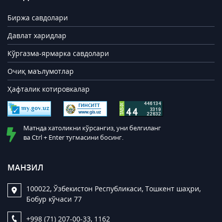
Биржа савдолари
Давлат харидлар
Кўргазма-ярмарка савдолари
Очиқ маълумотлар
Ҳафталик котировкалар
Матнда хатоликни кўрсангиз, уни белгиланг
ва Ctrl + Enter тугмасини босинг.
МАНЗИЛ
100022, Ўзбекистон Республикаси, Тошкент шаҳри,
Бобур кўчаси 77
+998 (71) 207-00-33, 1162