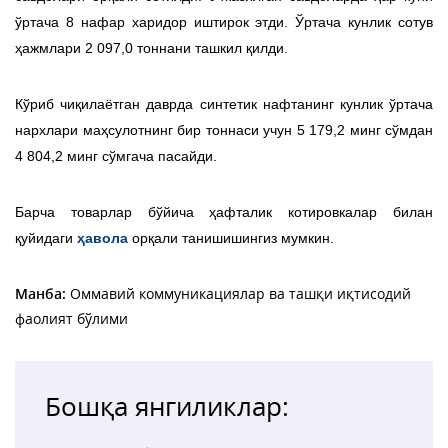
ўртача 8 нафар харидор иштирок этди. Ўртача кунлик сотув
ҳажмлари 2 097,0 тоннани ташкил қилди.
Кўриб чиқилаётган даврда синтетик нафтанинг кунлик ўртача
нархлари маҳсулотнинг бир тоннаси учун 5 179,2 минг сўмдан
4 804,2 минг сўмгача пасайди.
Барча товарлар бўйича ҳафталик котировкалар билан
қуйидаги
ҳавола
орқали танишишингиз мумкин.
Манба:
Оммавий коммуникациялар ва ташқи иқтисодий
фаолият бўлими
Бошқа янгиликлар: