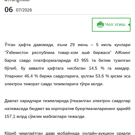
06
07/2026
Чоп этиш
Ўтган ҳафта давомида, яъни 29 июнь – 5 июль кунлари
“Ўзбекистон республика товар-хом ашё биржаси” АЖнинг
барча савдо платформаларида 43 955 та битим тузилган
бўлиб, бу аввалги ҳафтага нисбатан 14,5 % га камдир.
Уларнинг 46,4 % биржа савдоларига, қолган 53,6 % қисми эса
электрон тижорат савдо тизимларига тўғри келди.
Давлат харидлари тизимларида ўтказилган электрон савдолар
натижасида бюджет ва корпоратив буюртмачиларининг қарийб
157,1 млрд сўмлик маблағлари тежалди.
Кўриб чиқилаётган давр мобайнида онлайн-аукцион орқали