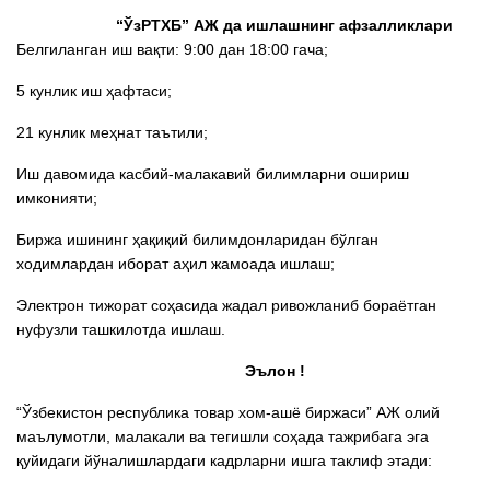
“ЎзРТХБ” АЖ да ишлашнинг афзалликлари
Белгиланган иш вақти: 9:00 дан 18:00 гача;
5 кунлик иш ҳафтаси;
21 кунлик меҳнат таътили;
Иш давомида касбий-малакавий билимларни ошириш
имконияти;
Биржа ишининг ҳақиқий билимдонларидан бўлган
ходимлардан иборат аҳил жамоада ишлаш;
Электрон тижорат соҳасида жадал ривожланиб бораётган
нуфузли ташкилотда ишлаш.
Эълон !
“Ўзбекистон республика товар хом-ашё биржаси” АЖ олий
маълумотли, малакали ва тегишли соҳада тажрибага эга
қуйидаги йўналишлардаги кадрларни ишга таклиф этади: