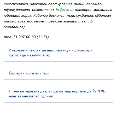
саводхонлиги, электрон дастурларни билиш даражаси
тўлиқ ёзилган резюмесини
hr@rtsb.uz
электрон манзилига
юбориши керак. Кейинги босқичга- яъни суҳбатга, қўйилган
талабларга мос келувчи резюме эгалари таклиф
этиладилар.
тел: 71 207-00-33 (11-71)
Имконияти чекланган шахслар учун иш жойлари
тўғрисида маълумотлар.
Ёшларни ишга жойлаш.
Ягона интерактив давлат хизматлар портали да ЎзРТХБ
нинг вакансиялар бўлими.