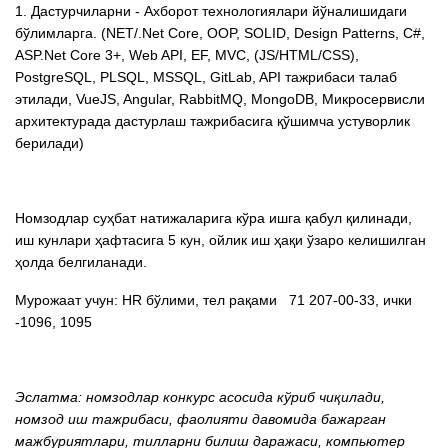
1. Дастурчиларни - Ахборот технологиялари йўналишидаги
бўлимларга. (NET/.Net Core, ООP, SOLID, Design Patterns, C#,
ASP.Net Core 3+, Web API, EF, MVC, (JS/HTML/CSS),
PostgreSQL, PLSQL, MSSQL, GitLab, API тажрибаси талаб
этилади, VueJS, Angular, RabbitMQ, MongoDB, Микросервисли
архитектурада дастурлаш тажрибасига қўшимча устуворлик
берилади)
Номзодлар суҳбат натижаларига кўра ишга қабул қилинади,
иш кунлари ҳафтасига 5 кун, ойлик иш ҳақи ўзаро келишилган
ҳолда белгиланади.
Мурожаат учун: HR бўлими, тел рақами 71 207-00-33, ички
-1096, 1095
Эслатма: номзодлар конкурс асосида кўриб чиқилади,
номзод иш тажрибаси, фаолияти давомида бажарган
мажбуриятлари, тилларни билиш даражаси, компьютер