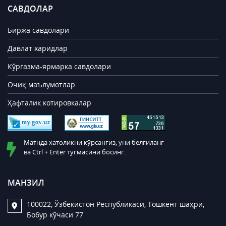
САВДОЛАР
Биржа савдолари
Давлат харидлар
Кўргазма-ярмарка савдолари
Очиқ маълумотлар
Ҳафталик котировкалар
Матнда хатоликни кўрсангиз, уни белгиланг
ва Ctrl + Enter тугмасини босинг.
МАНЗИЛ
100022, Ўзбекистон Республикаси, Тошкент шаҳри,
Бобур кўчаси 77