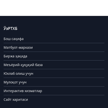
ЎзРТХБ
Бош саҳифа
Матбуот-маркази
Биржа ҳақида
Меъёрий-ҳуқуқий база
Юклаб олиш учун
Мулоқот учун
Интерактив хизматлар
Сайт харитаси