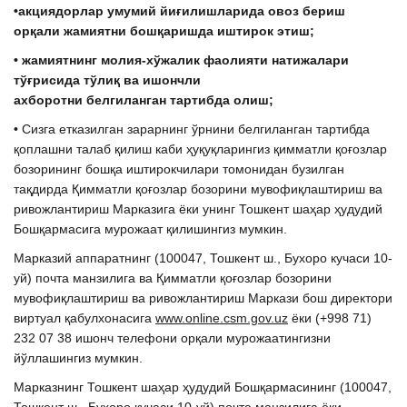
•акциядорлар умумий йи
ғ
илишларида овоз бериш
ор
қ
али жамиятни бо
шқ
аришда
иштирок этиш;
• жамиятнинг молия-х
ў
жалик фаолияти натижалари
т
ўғ
рисида т
ў
ли
қ
ва ишончли
ахборотни
белгиланга
н
тартибда олиш;
• Сизга етказилган зарарнинг ўрнини белгиланган тартибда
қоплашни талаб қилиш каби ҳуқуқларингиз қимматли қоғозлар
бозорининг бошқа иштирокчилари томонидан бузилган
тақдирда Қимматли қоғозлар бозорини мувофиқлаштириш ва
ривожлантириш Марказига ёки унинг Тошкент шаҳар ҳудудий
Бошқармасига мурожаат қилишингиз мумкин.
Марказий аппаратнинг (100047, Тошкент ш., Бухоро кучаси 10-
уй) почта манзилига ва Қимматли қоғозлар бозорини
мувофиқлаштириш ва ривожлантириш Маркази бош директори
виртуал қабулхонасига
www.online.csm.gov.uz
ёки (+998 71)
232 07 38 ишонч телефони орқали мурожаатингизни
йўллашингиз мумкин.
Марказнинг Тошкент шаҳар ҳудудий Бошқармасининг (100047,