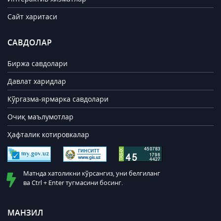
Сайт харитаси
САВДОЛАР
Биржа савдолари
Давлат харидлар
Кўргазма-ярмарка савдолари
Очиқ маълумотлар
Ҳафталик котировкалар
Матнда хатоликни кўрсангиз, уни белгиланг
ва Ctrl + Enter тугмасини босинг.
МАНЗИЛ