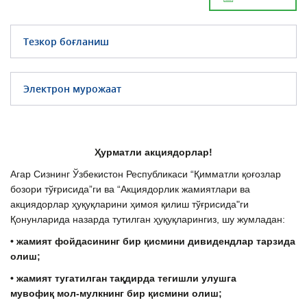
Тезкор боғланиш
Электрон мурожаат
Ҳурматли акциядорлар!
Агар Сизнинг Ўзбекистон Республикаси “Қимматли қоғозлар
бозори тўғрисида”ги ва “Акциядорлик жамиятлари ва
акциядорлар ҳуқуқларини ҳимоя қилиш тўғрисида"ги
Қонунларида назарда тутилган ҳуқуқларингиз, шу жумладан:
• жамият фойдасининг бир
қ
исмини дивидендлар тарзида
олиш;
• жамият тугатилган та
қ
дирда тегишли улушга
мувофи
қ
мол-мулкнинг бир
қ
исмини олиш;