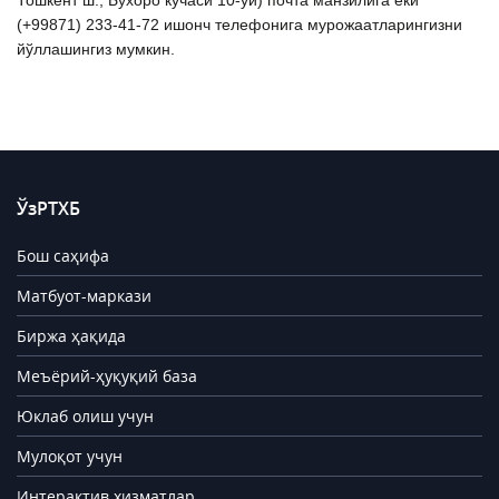
Тошкент ш., Бухоро кучаси 10-уй) почта манзилига ёки
(+99871) 233-41-72 ишонч телефонига мурожаатларингизни
йўллашингиз мумкин.
ЎзРТХБ
Бош саҳифа
Матбуот-маркази
Биржа ҳақида
Меъёрий-ҳуқуқий база
Юклаб олиш учун
Мулоқот учун
Интерактив хизматлар