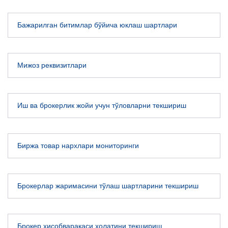
Бажарилган битимлар бўйича юклаш шартлари
Мижоз реквизитлари
Иш ва брокерлик жойи учун тўловларни текшириш
Биржа товар нархлари мониторинги
Брокерлар жаримасини тўлаш шартларини текшириш
Брокер ҳисобварақаси ҳолатини текшириш