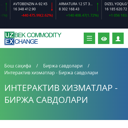
AVTOBENZIN A-92 K5
ARMATURA 12 ST 35 GS O‘LCHAMLI
DIZEL YOQILG‘ISI
16 348 412.90
8 302 168.43
16 185 620.72
%)
-440 475.99(2.62%)
+140 408.47(1.72%)
+1 056 183.02
Ш
Бош саҳифа
Биржа савдолари
Интерактив хизматлар - Биржа савдолари
ИНТЕРАКТИВ ХИЗМАТЛАР -
БИРЖА САВДОЛАРИ