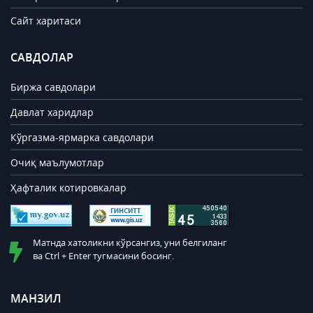
Сайт харитаси
САВДОЛАР
Биржа савдолари
Давлат харидлар
Кўргазма-ярмарка савдолари
Очиқ маълумотлар
Ҳафталик котировкалар
Матнда хатоликни кўрсангиз, уни белгиланг
ва Ctrl + Enter тугмасини босинг.
МАНЗИЛ