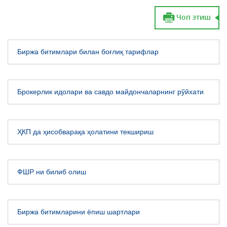
Чоп этиш
Биржа битимлари билан боғлиқ тарифлар
Брокерлик идолари ва савдо майдончаларнинг рўйхати
ҲКП да ҳисобварақа ҳолатини текшириш
ФШР ни билиб олиш
Биржа битимларини ёпиш шартлари