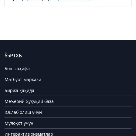
ЎзРТХБ
Бош саҳифа
Матбуот-маркази
Биржа ҳақида
Меъёрий-ҳуқуқий база
Юклаб олиш учун
Мулоқот учун
Интерактив хизматлар