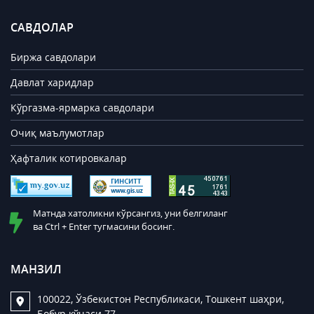
САВДОЛАР
Биржа савдолари
Давлат харидлар
Кўргазма-ярмарка савдолари
Очиқ маълумотлар
Ҳафталик котировкалар
Матнда хатоликни кўрсангиз, уни белгиланг
ва Ctrl + Enter тугмасини босинг.
МАНЗИЛ
100022, Ўзбекистон Республикаси, Тошкент шаҳри,
Бобур кўчаси 77