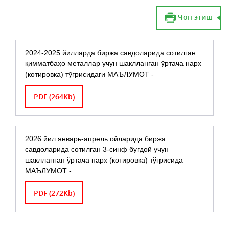
Чоп этиш
2024-2025 йилларда биржа савдоларида сотилган
қимматбаҳо металлар учун шаклланган ўртача нарх
(котировка) тўғрисидаги МАЪЛУМОТ -
PDF (264Kb)
2026 йил январь-апрель ойларида биржа
савдоларида сотилган 3-синф буғдой учун
шаклланган ўртача нарх (котировка) тўғрисида
МАЪЛУМОТ -
PDF (272Kb)