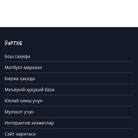
ЎзРТХБ
Бош саҳифа
Матбуот-маркази
Биржа ҳақида
Меъёрий-ҳуқуқий база
Юклаб олиш учун
Мулоқот учун
Интерактив хизматлар
Сайт харитаси