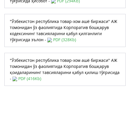
тўғрисида ҳисобот -
PDF (294Kb)
"Ўзбекистон республика товар-хом ашё биржаси" АЖ
томонидан ўз фаолиятида Корпоратив бошқарув
кодексининг тавсияларини қабул қилганлиги
тўғрисида эълон -
PDF (328Kb)
"Ўзбекистон республика товар-хом ашё биржаси" АЖ
томонидан ўз фаолиятида Корпоратив бошқарув
қоидаларининг тавсияларини қабул қилиш тўғрисида
-
PDF (416Kb)