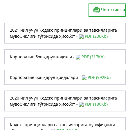
Чоп этиш
2021 йил учун Кодекс принциплари ва тавсияларига
мувофиқлиги тўғрисида ҳисобот -
PDF (236Kb)
Корпоратив бошқарув кодекси -
PDF (317Kb)
Корпоратив бошқарув қоидалари -
PDF (992Kb)
2020 йил учун Кодекс принциплари ва тавсияларига
мувофиқлиги тўғрисида ҳисобот -
PDF (180Kb)
Кодекс принциплари ва тавсияларига мувофиқлиги