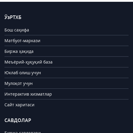
ЎзРТХБ
Бош саҳифа
Матбуот-маркази
Биржа ҳақида
Меъёрий-ҳуқуқий база
Юклаб олиш учун
Мулоқот учун
Интерактив хизматлар
Сайт харитаси
САВДОЛАР
Биржа савдолари