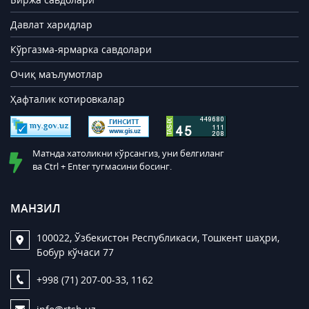
Давлат харидлар
Кўргазма-ярмарка савдолари
Очиқ маълумотлар
Ҳафталик котировкалар
Матнда хатоликни кўрсангиз, уни белгиланг
ва Ctrl + Enter тугмасини босинг.
МАНЗИЛ
100022, Ўзбекистон Республикаси, Тошкент шаҳри,
Бобур кўчаси 77
+998 (71) 207-00-33, 1162