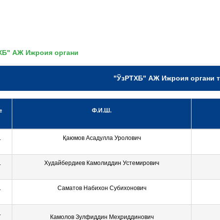
ХБ" АЖ Ижроия органи
"ЎзРТХБ" АЖ Ижроия органи 
№
Ф.И.Ш.
.
Қаюмов Асадулла Уролович
.
Худайбердиев Камолиддин Устемирович
.
Саматов Набихон Субихонович
.
Камолов Зулфиддин Меҳриддинович