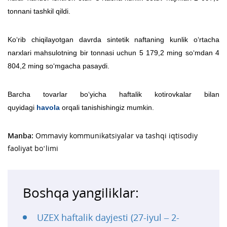
tonnani tashkil qildi.
Ko‘rib chiqilayotgan davrda sintetik naftaning kunlik o‘rtacha
narxlari mahsulotning bir tonnasi uchun 5 179,2 ming so‘mdan 4
804,2 ming so‘mgacha pasaydi.
Barcha tovarlar bo‘yicha haftalik kotirovkalar bilan
quyidagi
havola
orqali tanishishingiz mumkin.
Manba:
Ommaviy kommunikatsiyalar va tashqi iqtisodiy
faoliyat bo‘limi
Boshqa yangiliklar:
UZEX haftalik dayjesti (27-iyul – 2-