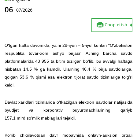
06
07/2026
Chop etish
O‘tgan hafta davomida, yaʼni 29-iyun – 5-iyul kunlari “O‘zbekiston
respublika tovar-xom ashyo birjasi” AJning barcha savdo
platformalarida 43 955 ta bitim tuzilgan bo‘lib, bu avvalgi haftaga
nisbatan 14,5 % ga kamdir. Ularning 46,4 % birja savdolariga,
qolgan 53,6 % qismi esa elektron tijorat savdo tizimlariga to‘g‘ri
keldi.
Davlat xaridlari tizimlarida o‘tkazilgan elektron savdolar natijasida
byudjet va korporativ buyurtmachilarining qariyb
157,1 mlrd so‘mlik mablag‘lari tejaldi.
Ko‘rib chiqilayotgan davr mobaynida onlayn-auksion orqali