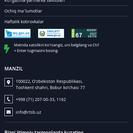
Ko'rgazma-yarmarka savdolari
Ochiq ma’lumotlar
Haftalik kotirovkalar
Matnda xatolikni ko'rsangiz, uni belgilang va Ctrl
+ Enter tugmasini bosing.
MANZIL
100022, O'zbekiston Respublikasi,
Toshkent shahri, Bobur ko'chasi 77
+998 (71) 207-00-33, 1162
info@rtsb.uz
Bizni ijtimoiy tarmoqlarda kuzating