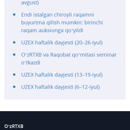
avgust)
Endi istalgan chiroyli raqamni
buyurtma qilish mumkin: birinchi
raqam auksionga qo‘yildi
UZEX haftalik dayjesti (20–26-iyul)
O‘zRTXB va Raqobat qo‘mitasi seminar
o‘tkazdi
UZEX haftalik dayjesti (13–19-iyul)
UZEX haftalik dayjesti (6–12-iyul)
O‘zRTXB