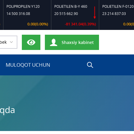
LIPROPILEN Y120
POLIETILEN B-Y 460
POLIETILEN F-0120
 500 316.08
20 515 662.90
23 214 837.03
0.00(0.00%)
-81 341.04(0.39%)
0.00(0.00%)
bek
Shaxsiy kabinet
MULOQOT UCHUN
oqda