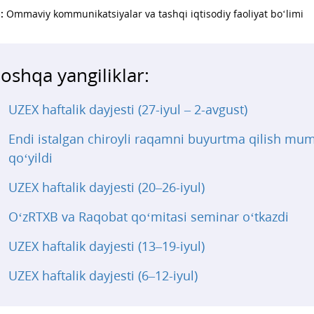
:
Ommaviy kommunikatsiyalar va tashqi iqtisodiy faoliyat bo‘limi
oshqa yangiliklar:
UZEX haftalik dayjesti (27-iyul – 2-avgust)
Endi istalgan chiroyli raqamni buyurtma qilish mu
qo‘yildi
UZEX haftalik dayjesti (20–26-iyul)
O‘zRTXB va Raqobat qo‘mitasi seminar o‘tkazdi
UZEX haftalik dayjesti (13–19-iyul)
UZEX haftalik dayjesti (6–12-iyul)