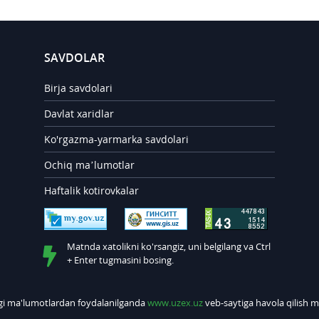
SAVDOLAR
Birja savdolari
Davlat xaridlar
Ko'rgazma-yarmarka savdolari
Ochiq ma’lumotlar
Haftalik kotirovkalar
Matnda xatolikni ko'rsangiz, uni belgilang va Ctrl
+ Enter tugmasini bosing.
gi ma'lumotlardan foydalanilganda
www.uzex.uz
veb-saytiga havola qilish m