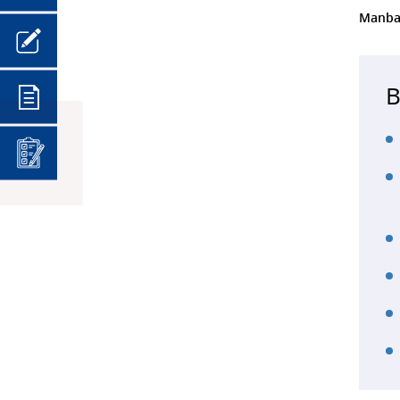
Manba
B