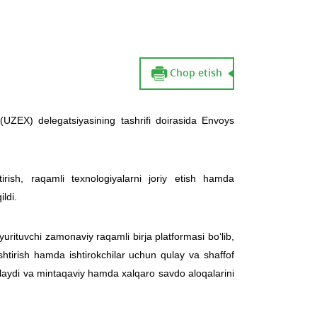
Chop etish
 (UZEX) delegatsiyasining tashrifi doirasida Envoys
irish, raqamli texnologiyalarni joriy etish hamda
ldi.
urituvchi zamonaviy raqamli birja platformasi bo‘lib,
ashtirish hamda ishtirokchilar uchun qulay va shaffof
shlaydi va mintaqaviy hamda xalqaro savdo aloqalarini