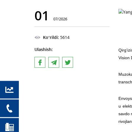
01
07/2026
Ko‘rildi:
5614
Ulashish:
Qirg‘i
Vision 
Muzoka
transch
Envoys 
u elekt
savdo m
rivojla