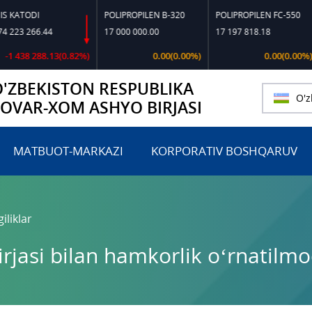
TODI
POLIPROPILEN B-320
POLIPROPILEN FC-550
PO
 266.44
17 000 000.00
17 197 818.18
14
38 288.13(0.82%)
0.00(0.00%)
0.00(0.00%)
O'ZBEKISTON RESPUBLIKA
O'z
TOVAR-XOM ASHYO BIRJASI
MATBUOT-MARKAZI
KORPORATIV BOSHQARUV
iliklar
irjasi bilan hamkorlik o‘rnatilm