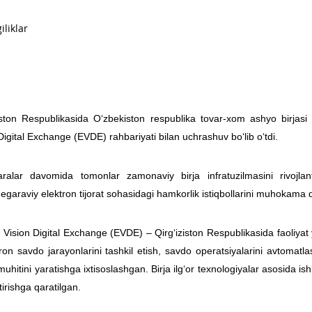
ziston Respublikasida O‘zbekiston respublika tovar-xom ashyo birjasi
Digital Exchange (EVDE) rahbariyati bilan uchrashuv bo‘lib o‘tdi.
ralar davomida tomonlar zamonaviy birja infratuzilmasini rivojlant
egaraviy elektron tijorat sohasidagi hamkorlik istiqbollarini muhokama qi
Vision Digital Exchange (EVDE) – Qirg‘iziston Respublikasida faoliyat y
ron savdo jarayonlarini tashkil etish, savdo operatsiyalarini avtomatl
uhitini yaratishga ixtisoslashgan. Birja ilg‘or texnologiyalar asosida i
ntirishga qaratilgan.