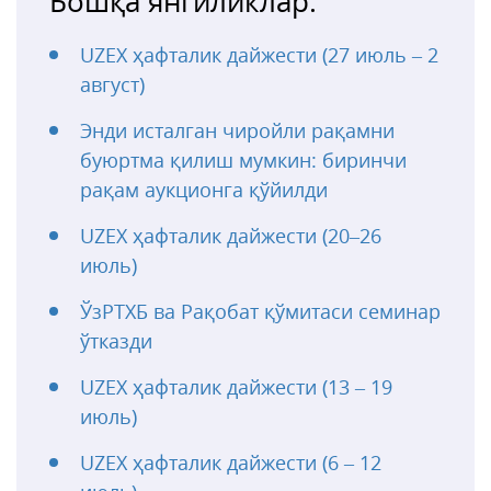
Бошқа янгиликлар:
UZEX ҳафталик дайжести (27 июль – 2
август)
Энди исталган чиройли рақамни
буюртма қилиш мумкин: биринчи
рақам аукционга қўйилди
UZEX ҳафталик дайжести (20–26
июль)
ЎзРТХБ ва Рақобат қўмитаси семинар
ўтказди
UZEX ҳафталик дайжести (13 – 19
июль)
UZEX ҳафталик дайжести (6 – 12