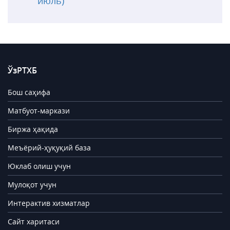
июль)
ЎзРТХБ
Бош саҳифа
Матбуот-маркази
Биржа ҳақида
Меъёрий-ҳуқуқий база
Юклаб олиш учун
Мулоқот учун
Интерактив хизматлар
Сайт харитаси