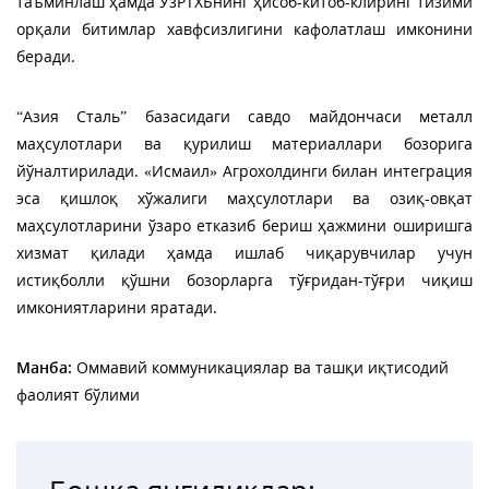
таъминлаш ҳамда ЎзРТХБнинг ҳисоб-китоб-клиринг тизими
орқали битимлар хавфсизлигини кафолатлаш имконини
беради.
“Азия Сталь” базасидаги савдо майдончаси металл
маҳсулотлари ва қурилиш материаллари бозорига
йўналтирилади. «Исмаил» Агрохолдинги билан интеграция
эса қишлоқ хўжалиги маҳсулотлари ва озиқ-овқат
маҳсулотларини ўзаро етказиб бериш ҳажмини оширишга
хизмат қилади ҳамда ишлаб чиқарувчилар учун
истиқболли қўшни бозорларга тўғридан-тўғри чиқиш
имкониятларини яратади.
Манба:
Оммавий коммуникациялар ва ташқи иқтисодий
фаолият бўлими