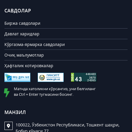
САВДОЛАР
Биржа савдолари
Давлат харидлар
Кўргазма-ярмарка савдолари
Очиқ маълумотлар
Ҳафталик котировкалар
Матнда хатоликни кўрсангиз, уни белгиланг
ва Ctrl + Enter тугмасини босинг.
МАНЗИЛ
100022, Ўзбекистон Республикаси, Тошкент шаҳри,
Бобур кўчаси 77