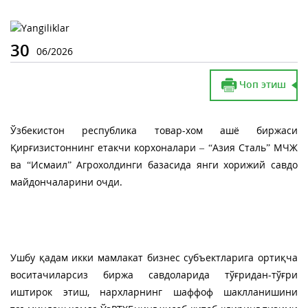
30
06/2026
Чоп этиш
Ўзбекистон республика товар-хом ашё биржаси
Қирғизистоннинг етакчи корхоналари – “Азия Сталь” МЧЖ
ва “Исмаил” Агрохолдинги базасида янги хорижий савдо
майдончаларини очди.
Ушбу қадам икки мамлакат бизнес субъектларига ортиқча
воситачиларсиз биржа савдоларида тўғридан-тўғри
иштирок этиш, нархларнинг шаффоф шаклланишини