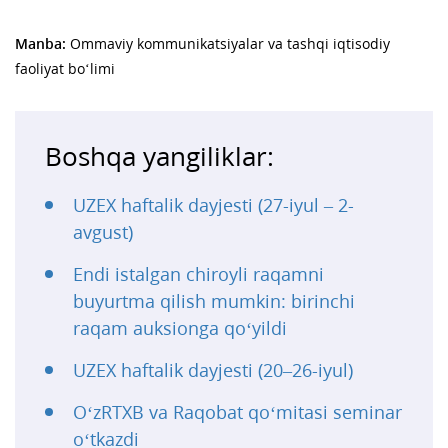
Manba:
Ommaviy kommunikatsiyalar va tashqi iqtisodiy
faoliyat bo‘limi
Boshqa yangiliklar:
UZEX haftalik dayjesti (27-iyul – 2-
avgust)
Endi istalgan chiroyli raqamni
buyurtma qilish mumkin: birinchi
raqam auksionga qo‘yildi
UZEX haftalik dayjesti (20–26-iyul)
O‘zRTXB va Raqobat qo‘mitasi seminar
o‘tkazdi