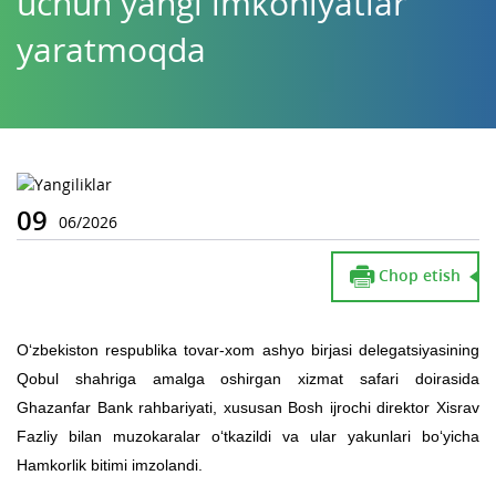
uchun yangi imkoniyatlar
yaratmoqda
09
06/2026
Chop etish
O‘zbekiston respublika tovar-xom ashyo birjasi delegatsiyasining
Qobul shahriga amalga oshirgan xizmat safari doirasida
Ghazanfar Bank rahbariyati, xususan Bosh ijrochi direktor Xisrav
Fazliy bilan muzokaralar o‘tkazildi va ular yakunlari bo‘yicha
Hamkorlik bitimi imzolandi.