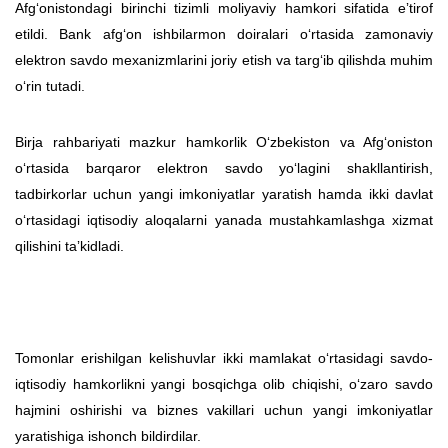
Afg‘onistondagi birinchi tizimli moliyaviy hamkori sifatida eʼtirof
etildi. Bank afg‘on ishbilarmon doiralari o‘rtasida zamonaviy
elektron savdo mexanizmlarini joriy etish va targ‘ib qilishda muhim
o‘rin tutadi.
Birja rahbariyati mazkur hamkorlik O‘zbekiston va Afg‘oniston
o‘rtasida barqaror elektron savdo yo‘lagini shakllantirish,
tadbirkorlar uchun yangi imkoniyatlar yaratish hamda ikki davlat
o‘rtasidagi iqtisodiy aloqalarni yanada mustahkamlashga xizmat
qilishini taʼkidladi.
Tomonlar erishilgan kelishuvlar ikki mamlakat o‘rtasidagi savdo-
iqtisodiy hamkorlikni yangi bosqichga olib chiqishi, o‘zaro savdo
hajmini oshirishi va biznes vakillari uchun yangi imkoniyatlar
yaratishiga ishonch bildirdilar.