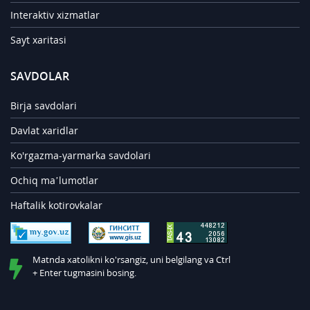
Interaktiv xizmatlar
Sayt xaritasi
SAVDOLAR
Birja savdolari
Davlat xaridlar
Ko'rgazma-yarmarka savdolari
Ochiq ma’lumotlar
Haftalik kotirovkalar
Matnda xatolikni ko'rsangiz, uni belgilang va Ctrl
+ Enter tugmasini bosing.