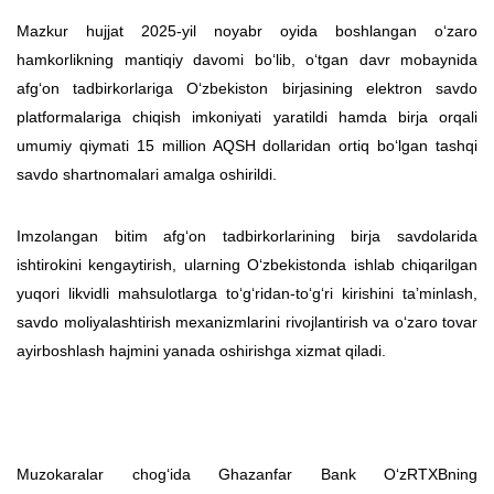
Mazkur hujjat 2025-yil noyabr oyida boshlangan o‘zaro
hamkorlikning mantiqiy davomi bo‘lib, o‘tgan davr mobaynida
afg‘on tadbirkorlariga O‘zbekiston birjasining elektron savdo
platformalariga chiqish imkoniyati yaratildi hamda birja orqali
umumiy qiymati 15 million AQSH dollaridan ortiq bo‘lgan tashqi
savdo shartnomalari amalga oshirildi.
Imzolangan bitim afg‘on tadbirkorlarining birja savdolarida
ishtirokini kengaytirish, ularning O‘zbekistonda ishlab chiqarilgan
yuqori likvidli mahsulotlarga to‘g‘ridan-to‘g‘ri kirishini taʼminlash,
savdo moliyalashtirish mexanizmlarini rivojlantirish va o‘zaro tovar
ayirboshlash hajmini yanada oshirishga xizmat qiladi.
Muzokaralar chog‘ida Ghazanfar Bank O‘zRTXBning