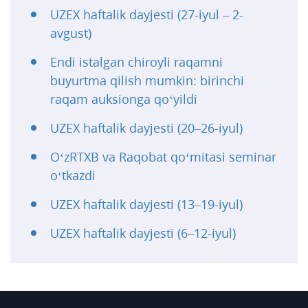
UZEX haftalik dayjesti (27-iyul – 2-
avgust)
Endi istalgan chiroyli raqamni
buyurtma qilish mumkin: birinchi
raqam auksionga qo‘yildi
UZEX haftalik dayjesti (20–26-iyul)
O‘zRTXB va Raqobat qo‘mitasi seminar
o‘tkazdi
UZEX haftalik dayjesti (13–19-iyul)
UZEX haftalik dayjesti (6–12-iyul)