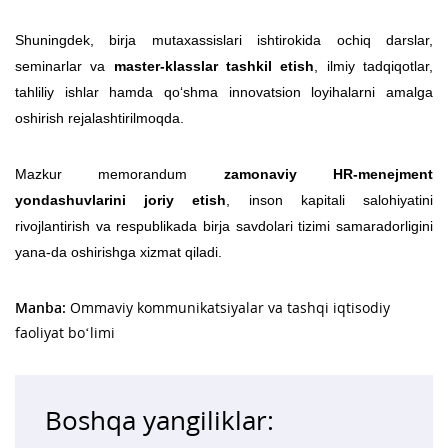
Shuningdek, birja mutaxassislari ishtirokida ochiq darslar,
seminarlar va
master-klasslar tashkil etish
, ilmiy tadqiqotlar,
tahliliy ishlar hamda qo‘shma innovatsion loyihalarni amalga
oshirish rejalashtirilmoqda.
Mazkur memorandum
zamonaviy HR-menejment
yondashuvlarini joriy etish
, inson kapitali salohiyatini
rivojlantirish va respublikada birja savdolari tizimi samaradorligini
yana-da oshirishga xizmat qiladi.
Manba:
Ommaviy kommunikatsiyalar va tashqi iqtisodiy
faoliyat bo‘limi
Boshqa yangiliklar: