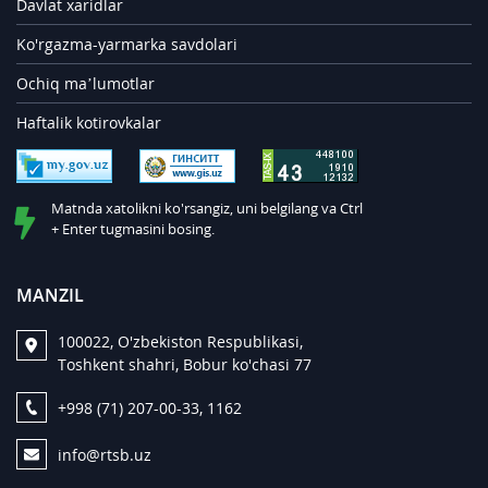
Davlat xaridlar
Ko'rgazma-yarmarka savdolari
Ochiq ma’lumotlar
Haftalik kotirovkalar
Matnda xatolikni ko'rsangiz, uni belgilang va Ctrl
+ Enter tugmasini bosing.
MANZIL
100022, O'zbekiston Respublikasi,
Toshkent shahri, Bobur ko'chasi 77
+998 (71) 207-00-33, 1162
info@rtsb.uz