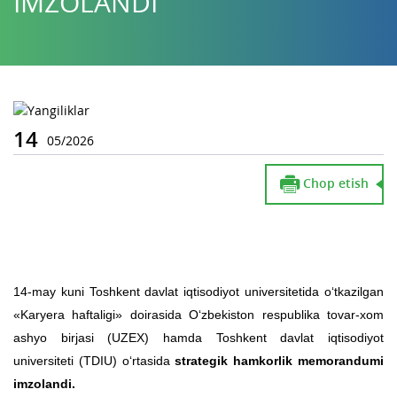
IMZOLANDI
14
05/2026
Chop etish
14-may kuni Toshkent davlat iqtisodiyot universitetida o‘tkazilgan
«Karyera haftaligi» doirasida O‘zbekiston respublika tovar-xom
ashyo birjasi (UZEX) hamda Toshkent davlat iqtisodiyot
universiteti (TDIU) o‘rtasida
strategik hamkorlik memorandumi
imzolandi.