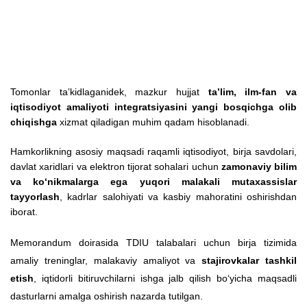
Tomonlar taʼkidlaganidek, mazkur hujjat
taʼlim, ilm-fan va
iqtisodiyot amaliyoti integratsiyasini yangi bosqichga olib
chiqishga
xizmat qiladigan muhim qadam hisoblanadi.
Hamkorlikning asosiy maqsadi raqamli iqtisodiyot, birja savdolari,
davlat xaridlari va elektron tijorat sohalari uchun
zamonaviy bilim
va ko‘nikmalarga ega yuqori malakali mutaxassislar
tayyorlash
, kadrlar salohiyati va kasbiy mahoratini oshirishdan
iborat.
Memorandum doirasida TDIU talabalari uchun birja tizimida
amaliy treninglar, malakaviy amaliyot va
stajirovkalar tashkil
etish
, iqtidorli bitiruvchilarni ishga jalb qilish bo‘yicha maqsadli
dasturlarni amalga oshirish nazarda tutilgan.