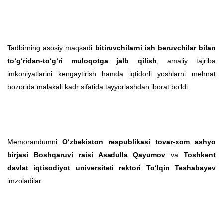
Tadbirning asosiy maqsadi
bitiruvchilarni ish beruvchilar bilan
to‘g‘ridan-to‘g‘ri muloqotga jalb qilish
, amaliy tajriba
imkoniyatlarini kengaytirish hamda iqtidorli yoshlarni mehnat
bozorida malakali kadr sifatida tayyorlashdan iborat bo‘ldi.
Memorandumni
O‘zbekiston respublikasi tovar-xom ashyo
birjasi Boshqaruvi raisi Asadulla Qayumov
va
Toshkent
davlat iqtisodiyot universiteti rektori To‘lqin Teshabayev
imzoladilar.