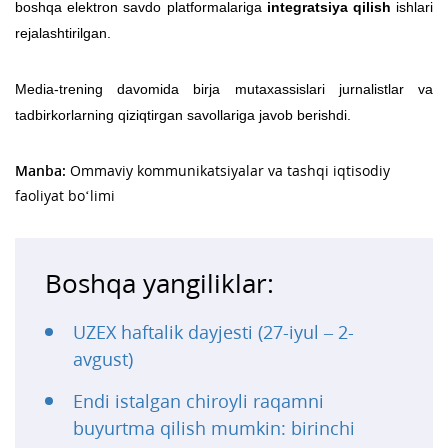
boshqa elektron savdo platformalariga
integratsiya qilish
ishlari
rejalashtirilgan.
Media-trening davomida birja mutaxassislari jurnalistlar va
tadbirkorlarning qiziqtirgan savollariga javob berishdi.
Manba:
Ommaviy kommunikatsiyalar va tashqi iqtisodiy
faoliyat bo‘limi
Boshqa yangiliklar:
UZEX haftalik dayjesti (27-iyul – 2-
avgust)
Endi istalgan chiroyli raqamni
buyurtma qilish mumkin: birinchi