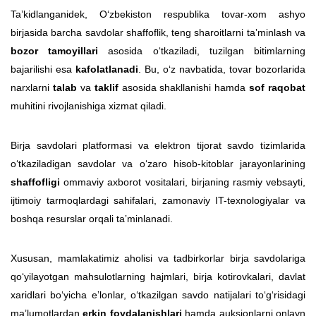
Taʼkidlanganidek, O‘zbekiston respublika tovar-xom ashyo
birjasida barcha savdolar shaffoflik, teng sharoitlarni taʼminlash va
bozor tamoyillari
asosida o‘tkaziladi, tuzilgan bitimlarning
bajarilishi esa
kafolatlanadi
. Bu, o‘z navbatida, tovar bozorlarida
narxlarni
talab
va
taklif
asosida shakllanishi hamda
sof raqobat
muhitini rivojlanishiga xizmat qiladi.
Birja savdolari platformasi va elektron tijorat savdo tizimlarida
o‘tkaziladigan savdolar va o‘zaro hisob-kitoblar jarayonlarining
shaffofligi
ommaviy axborot vositalari, birjaning rasmiy vebsayti,
ijtimoiy tarmoqlardagi sahifalari, zamonaviy IT-texnologiyalar va
boshqa resurslar orqali taʼminlanadi.
Xususan, mamlakatimiz aholisi va tadbirkorlar birja savdolariga
qo‘yilayotgan mahsulotlarning hajmlari, birja kotirovkalari, davlat
xaridlari bo‘yicha eʼlonlar, o‘tkazilgan savdo natijalari to‘g‘risidagi
maʼlumotlardan
erkin foydalanishlari
hamda auksionlarni onlayn