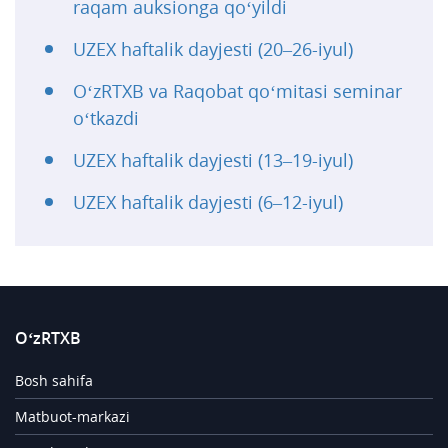
raqam auksionga qo‘yildi
UZEX haftalik dayjesti (20–26-iyul)
O‘zRTXB va Raqobat qo‘mitasi seminar
o‘tkazdi
UZEX haftalik dayjesti (13–19-iyul)
UZEX haftalik dayjesti (6–12-iyul)
O‘zRTXB
Bosh sahifa
Matbuot-markazi