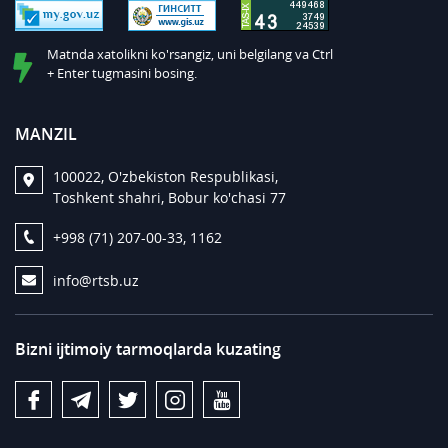
Matnda xatolikni ko'rsangiz, uni belgilang va Ctrl
+ Enter tugmasini bosing.
MANZIL
100022, O'zbekiston Respublikasi,
Toshkent shahri, Bobur ko'chasi 77
+998 (71) 207-00-33, 1162
info@rtsb.uz
Bizni ijtimoiy tarmoqlarda kuzating