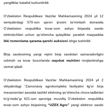
yangiliklar batafsil tushuntirildi.
O‘zbekiston Respublikasi Vazirlar Mahkamasining 2024 yil 12
sentyabrdagi 570-son qarori ijrosini taʼminlash doirasida
O‘zbekiston respublika tovar-xom ashyo birjasida savdo
ishtirokchilari uchun qo‘shimcha qulayliklar yaratish maqsadida
ikki tomonlama qarama-qarshi auksioni
ishga tushirildi.
Birja savdosining yangi rejimi birja savdolari samaradorligini
oshirish va tovar bozorlarida
raqobat muhitini
rivojlantirishga
xizmat qiladi.
O‘zbekiston Respublikasi Vazirlar Mahkamasining 2024 yil 2
oktyabrdagi “Zamonaviy agrokompleks faoliyatini ilg‘or birja
mexanizmlari asosida tashkil etishning qo‘shimcha chora-tadbirlari
to‘g‘risida”gi 621-son qaroriga muvofiq O‘zbekiston respublika
tovar-xom ashyo birjasining
“UZEX Agro”
yangi elektron savdo