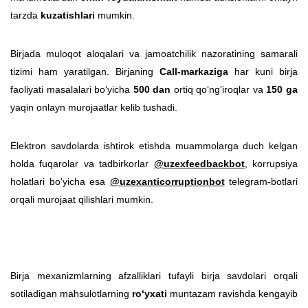
tarzda
kuzatishlari
mumkin.
Birjada muloqot aloqalari va jamoatchilik nazoratining samarali
tizimi ham yaratilgan. Birjaning
Call-markaziga
har kuni birja
faoliyati masalalari bo‘yicha
500 dan
ortiq qo‘ng‘iroqlar va
150 ga
yaqin onlayn murojaatlar kelib tushadi.
Elektron savdolarda ishtirok etishda muammolarga duch kelgan
holda fuqarolar va tadbirkorlar
@uzexfeedbackbot
, korrupsiya
holatlari bo‘yicha esa
@uzexanticorruptionbot
telegram-botlari
orqali murojaat qilishlari mumkin.
Birja mexanizmlarning afzalliklari tufayli birja savdolari orqali
sotiladigan mahsulotlarning
ro‘yxati
muntazam ravishda kengayib