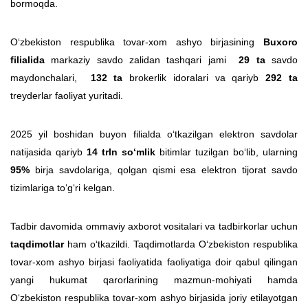
bormoqda.
O‘zbekiston respublika tovar-xom ashyo birjasining
Buxoro
filialida
markaziy savdo zalidan tashqari jami
29 ta
savdo
maydonchalari,
132
ta
brokerlik idoralari va qariyb
292 ta
treyderlar faoliyat yuritadi.
2025 yil boshidan buyon filialda o‘tkazilgan elektron savdolar
natijasida qariyb
14 trln so‘mlik
bitimlar tuzilgan bo‘lib, ularning
95%
birja savdolariga, qolgan qismi esa elektron tijorat savdo
tizimlariga to‘g‘ri kelgan.
Tadbir davomida ommaviy axborot vositalari va tadbirkorlar uchun
taqdimotlar
ham o‘tkazildi. Taqdimotlarda O‘zbekiston respublika
tovar-xom ashyo birjasi faoliyatida faoliyatiga doir qabul qilingan
yangi hukumat qarorlarining mazmun-mohiyati hamda
O‘zbekiston respublika tovar-xom ashyo birjasida joriy etilayotgan