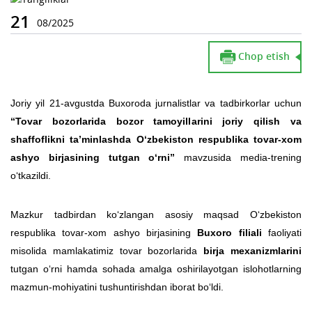
21
08/2025
Chop etish
Joriy yil 21-avgustda Buxoroda jurnalistlar va tadbirkorlar uchun
“Tovar bozorlarida bozor tamoyillarini joriy qilish va
shaffoflikni taʼminlashda O‘zbekiston respublika tovar-xom
ashyo birjasining tutgan o‘rni”
mavzusida media-trening
o‘tkazildi.
Mazkur tadbirdan ko‘zlangan asosiy maqsad O‘zbekiston
respublika tovar-xom ashyo birjasining
Buxoro filiali
faoliyati
misolida mamlakatimiz tovar bozorlarida
birja mexanizmlarini
tutgan o‘rni hamda sohada amalga oshirilayotgan islohotlarning
mazmun-mohiyatini tushuntirishdan iborat bo‘ldi.