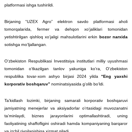
platformasi ishga tushirildi.
Birjaning “UZEX Agro” elektron savdo platformasi aholi
tomorqalarida, fermer va dehqon xo‘jaliklari tomonidan
yetishtirilgan qishloq xo‘jaligi mahsulotlarini erkin
bozor narxida
sotishga mo‘ljallangan.
O‘zbekiston Respublikasi Investitsiya institutlari milliy uyushmasi
tomonidan o‘tkazilgan tanlov yakuniga ko‘ra, O‘zbekiston
respublika tovar-xom ashyo birjasi 2024 yilda
“Eng yaxshi
korporativ boshqaruv”
nominatsiyasida g‘olib bo‘ldi.
Taʼkidlash lozimki, birjaning samarali korporativ boshqaruvi
jamiyatning menejerlar va aksiyadorlar o‘rtasidagi muvozanatni
taʼminlaydi, biznes jarayonlarini optimallashtiradi, uning
faoliyatining shaffofligini oshiradi hamda kompaniyaning barqaror
va izchil rivojlanishiga xizmat qiladi.