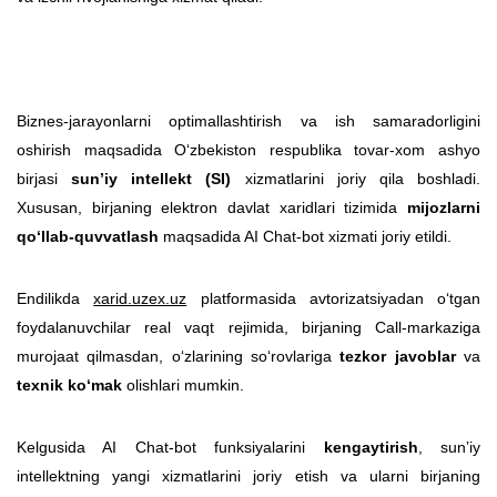
Biznes-jarayonlarni optimallashtirish va ish samaradorligini
oshirish maqsadida O‘zbekiston respublika tovar-xom ashyo
birjasi
sunʼiy intellekt (SI)
xizmatlarini joriy qila boshladi.
Xususan, birjaning elektron davlat xaridlari tizimida
mijozlarni
qo‘llab-quvvatlash
maqsadida AI Chat-bot xizmati joriy etildi.
Endilikda
xarid.uzex.uz
platformasida avtorizatsiyadan o‘tgan
foydalanuvchilar real vaqt rejimida, birjaning Call-markaziga
murojaat qilmasdan, o‘zlarining so‘rovlariga
tezkor javoblar
va
texnik ko‘mak
olishlari mumkin.
Kelgusida AI Chat-bot funksiyalarini
kengaytirish
, sunʼiy
intellektning yangi xizmatlarini joriy etish va ularni birjaning