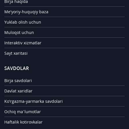
Birja haqida
Me'yoriy-huquqiy baza
Yuklab olish uchun
Muloqot uchun
Interaktiv xizmatlar
Sayt xaritasi
SAVDOLAR
Birja savdolari
Davlat xaridlar
Ko'rgazma-yarmarka savdolari
Ochiq ma’lumotlar
Haftalik kotirovkalar