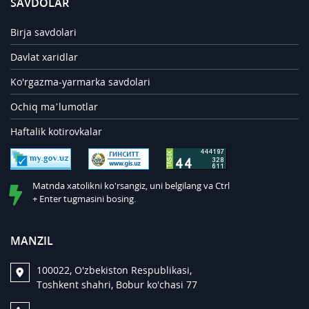
SAVDOLAR
Birja savdolari
Davlat xaridlar
Ko'rgazma-yarmarka savdolari
Ochiq ma’lumotlar
Haftalik kotirovkalar
Matnda xatolikni ko'rsangiz, uni belgilang va Ctrl
+ Enter tugmasini bosing.
MANZIL
100022, O'zbekiston Respublikasi,
Toshkent shahri, Bobur ko'chasi 77