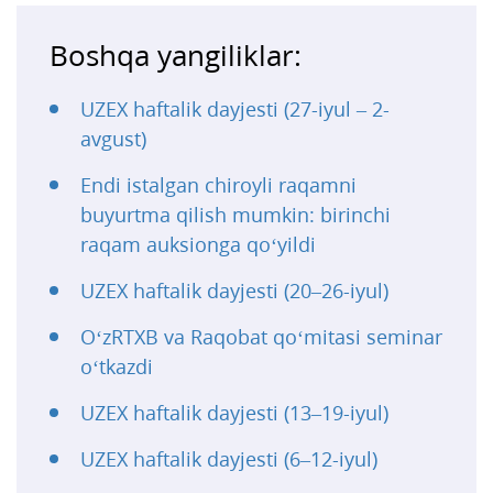
Boshqa yangiliklar:
UZEX haftalik dayjesti (27-iyul – 2-
avgust)
Endi istalgan chiroyli raqamni
buyurtma qilish mumkin: birinchi
raqam auksionga qo‘yildi
UZEX haftalik dayjesti (20–26-iyul)
O‘zRTXB va Raqobat qo‘mitasi seminar
o‘tkazdi
UZEX haftalik dayjesti (13–19-iyul)
UZEX haftalik dayjesti (6–12-iyul)