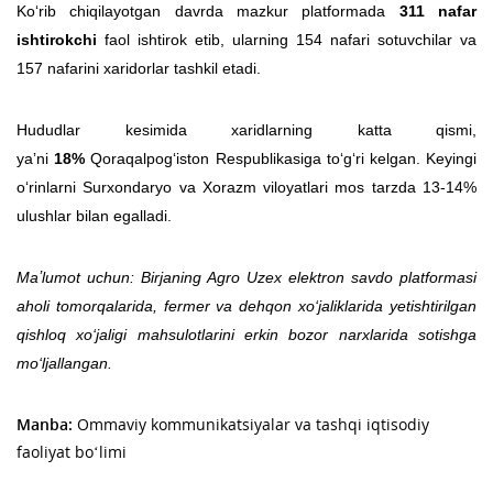
Ko‘rib chiqilayotgan davrda mazkur platformada
311 nafar
ishtirokchi
faol ishtirok etib, ularning 154 nafari sotuvchilar va
157 nafarini xaridorlar tashkil etadi.
Hududlar kesimida xaridlarning katta qismi,
yaʼni
18%
Qoraqalpog‘iston Respublikasiga to‘g‘ri kelgan. Keyingi
o‘rinlarni Surxondaryo va Xorazm viloyatlari mos tarzda 13-14%
ulushlar bilan egalladi.
Maʼlumot uchun: Birjaning Agro Uzex elektron savdo platformasi
aholi tomorqalarida, fermer va dehqon xo‘jaliklarida yetishtirilgan
qishloq xo‘jaligi mahsulotlarini erkin bozor narxlarida sotishga
mo‘ljallangan.
Manba:
Ommaviy kommunikatsiyalar va tashqi iqtisodiy
faoliyat bo‘limi