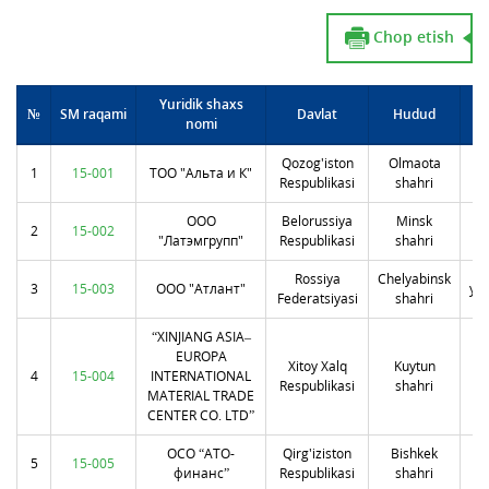
Chop etish
Yuridik shaxs
№
SM raqami
Davlat
Hudud
nomi
Qozog'iston
Olmaota
м
1
15-001
ТОО "Альта и К"
Respublikasi
shahri
ООО
Belorussiya
Minsk
у
2
15-002
"Латэмгрупп"
Respublikasi
shahri
Rossiya
Chelyabinsk
3
15-003
ООО "Атлант"
ул
Federatsiyasi
shahri
“XINJIANG ASIA–
EUROPA
Xitoy Xalq
Kuytun
S
4
15-004
INTERNATIONAL
Respublikasi
shahri
C
MATERIAL TRADE
CENTER CO. LTD”
ОСО “АТО-
Qirg'iziston
Bishkek
5
15-005
финанс”
Respublikasi
shahri