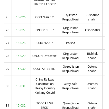
K
HIZ.TIC.LTD.STI”
Tojikiston
Dushanbe
у
25
15-026
ООО "Тач Эл"
Respublikasi
shahri
Qirg'iziston
у
26
15-027
ОсОО "Л.Т.Б."
Osh shahri
Respublikasi
у
27
15-028
ООО "БАХТ"
Polsha
Qirg'iziston
Bishkek
28
15-029
ОсОО "Петротоп"
Respublikasi
shahri
Б
Qozog'iston
Ostona
Та
29
15-030
ООО "Актор НС"
Respublikasi
shahri
у
China Railway
Construction
Xitoy Xalq
Urumchi
те
30
15-031
Heavy Industry
Respublikasi
shahri
у
XinJiang Co.Ltd
Х
ТОО "ABISH
Qozog'iston
Ostona
31
15-032
к
BROK"
Respublikasi
shahri