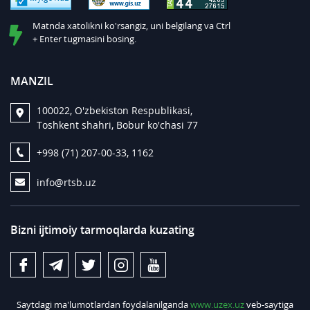
Matnda xatolikni ko'rsangiz, uni belgilang va Ctrl
+ Enter tugmasini bosing.
MANZIL
100022, O'zbekiston Respublikasi,
Toshkent shahri, Bobur ko'chasi 77
+998 (71) 207-00-33, 1162
info@rtsb.uz
Bizni ijtimoiy tarmoqlarda kuzating
Saytdagi ma'lumotlardan foydalanilganda
www.uzex.uz
veb-saytiga