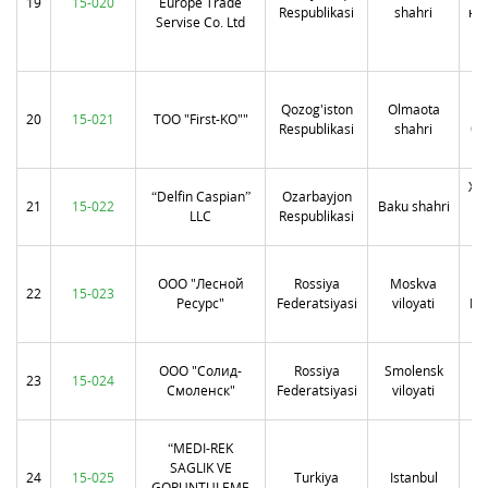
19
15-020
Europe Trade
Respublikasi
shahri
ном
Servise Co. Ltd
Qozog'iston
Olmaota
20
15-021
ТОО "First-KO""
Respublikasi
shahri
ба
Ха
“Delfin Caspian”
Ozarbayjon
21
15-022
Baku shahri
пр
LLC
Respublikasi
ООО "Лесной
Rossiya
Moskva
22
15-023
Ресурс"
Federatsiyasi
viloyati
Но
ООО "Солид-
Rossiya
Smolensk
23
15-024
у
Смоленск"
Federatsiyasi
viloyati
“MEDI-REK
M
SAGLIK VE
24
15-025
Turkiya
Istanbul
GORUNTULEME