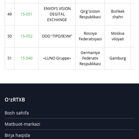
ENVOYS VISION
Qirg'iziston
Bishkek
49
15-051
DEGITAL
Respublikasi
shahri
EXCHANGE
11
Rossiya
Moskva
50
15-052
ООО "ПРОЛЕУМ"
Federatsiyasi
viloyati
П
Germaniya
51
15-040
«LUNO Gruppe»
Federativ
Gamburg
Respublikasi
O‘zRTXB
Bosh sahifa
Matbuot-markazi
Birja haqida