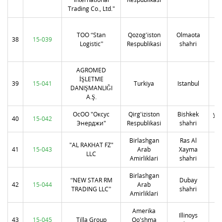
Trading Co., Ltd."
TOO “Stan
Qozog'iston
Olmaota
Б
38
15-039
Logistic”
Respublikasi
shahri
AGROMED
K
İŞLETME
39
15-041
Turkiya
Istanbul
T
DANIŞMANLIĞI
U
A.Ş.
ОсОО "Оксус
Qirg'iziston
Bishkek
ул
40
15-042
Энерджи"
Respublikasi
shahri
Birlashgan
Ras Al
"AL RAKHAT FZ"
41
15-043
Arab
Xayma
Ха
LLC
Amirliklari
shahri
Birlashgan
“NEW STAR RM
Dubay
42
15-044
Arab
Bu
TRADING LLC”
shahri
Amirliklari
Fl
Amerika
5
Illinoys
43
15-045
Tilla Group
Qo'shma