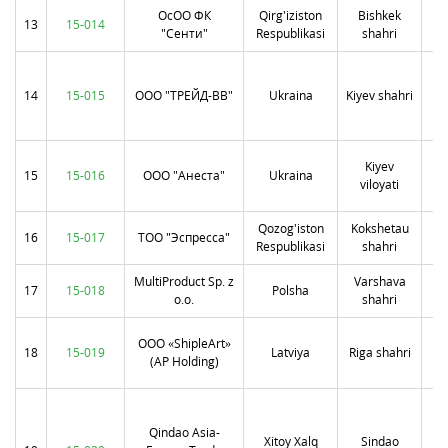
ОсОО ФК
Qirg'iziston
Bishkek
пр
13
15-014
"Сенти"
Respublikasi
shahri
ра
14
15-015
ООО "ТРЕЙД-ВВ"
Ukraina
Kiyev shahri
Ма
Kiyev
15
15-016
ООО "Анеста"
Ukraina
ул
viloyati
ко
Qozog'iston
Kokshetau
у
16
15-017
ТОО "Эспресса"
Respublikasi
shahri
д
MultiProduct Sp. z
Varshava
17
15-018
Polsha
o.o.
shahri
ООО «ShipleArt»
18
15-019
Latviya
Riga shahri
J
(AP Holding)
м
Qindao Asia-
Xitoy Xalq
Sindao