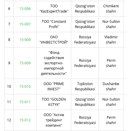
ТОО
Qozog'iston
Chimkent
Т
6
15-006
“KazExpertTrade”
Respublikasi
shahri
ТОО “Constant
Qozog'iston
Nur-Sulton
7
15-007
Profit”
Respublikasi
shahri
ОАО
Rossiya
Vladimir
п
8
15-008
"ИНВЕСТСТРОЙ"
Federatsiyasi
shahri
“Фонд
содействия
Rossiya
Perm
9
15-009
экспортно-
ул
Federatsiyasi
shahri
импортной
деятельности”
ООО "PRIME
Tojikiston
Dushanbe
ул
10
15-010
INVEST"
Respublikasi
shahri
ТОО "GOLDEN
Qozog'iston
Nur-Sulton
у
11
15-011
ASTYK"
Respublikasi
shahri
ООО "Актив
Rossiya
Perm
ул
12
15-012
трейдинг
Federatsiyasi
shahri
компани"