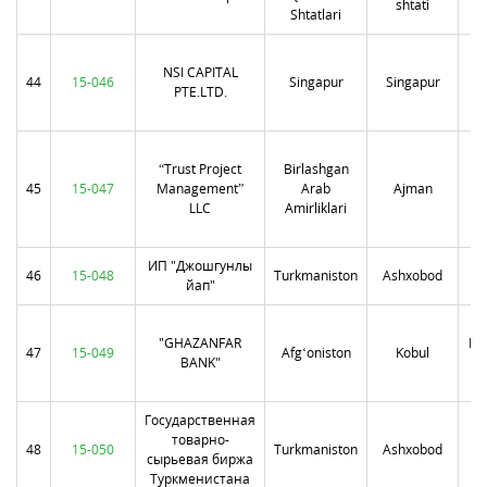
shtati
Shtatlari
Ka
NSI CAPITAL
44
15-046
Singapur
Singapur
PTE.LTD.
“Trust Project
Birlashgan
Э
45
15-047
Management”
Arab
Ajman
LLC
Amirliklari
з
ИП "Джошгунлы
46
15-048
Turkmaniston
Ashxobod
Г
йап"
W
"GHAZANFAR
Roa
47
15-049
Afgʻoniston
Kobul
BANK"
Государственная
товарно-
Ко
48
15-050
Turkmaniston
Ashxobod
сырьевая биржа
А
Туркменистана