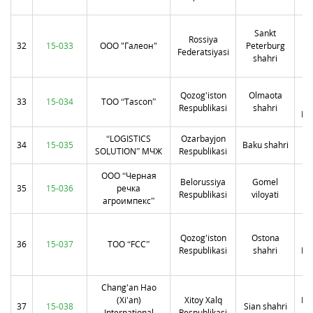
Sankt
Rossiya
Мо
32
15-033
ООО "Галеон"
Peterburg
Federatsiyasi
1
shahri
ли
Qozog'iston
Olmaota
33
15-034
ТОО “Tascon”
Respublikasi
shahri
Му
“LOGISTICS
Ozarbayjon
34
15-035
Baku shahri
SOLUTION” МЧЖ
Respublikasi
ООО “Черная
Belorussiya
Gomel
се
35
15-036
речка
Respublikasi
viloyati
агроимпекс”
Ес
Qozog'iston
Ostona
Ша
36
15-037
ТОО “FCC”
Respublikasi
shahri
Кот
Chang'an Hao
оф
(Xi'an)
Xitoy Xalq
Це
37
15-038
Sian shahri
International
Respublikasi