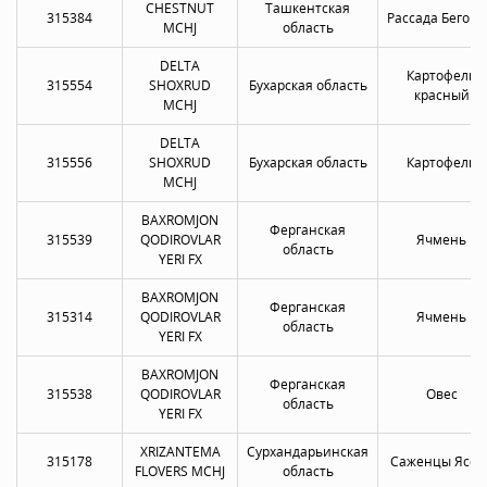
CHESTNUT
Ташкентская
315384
Рассада Бегон
MCHJ
область
DELTA
Картофель
315554
SHOXRUD
Бухарская область
красный
MCHJ
DELTA
315556
SHOXRUD
Бухарская область
Картофель
MCHJ
BAXROMJON
Ферганская
315539
QODIROVLAR
Ячмень
область
YERI FX
BAXROMJON
Ферганская
315314
QODIROVLAR
Ячмень
область
YERI FX
BAXROMJON
Ферганская
315538
QODIROVLAR
Овес
область
YERI FX
XRIZANTEMA
Сурхандарьинская
315178
Саженцы Ясен
FLOVERS MCHJ
область