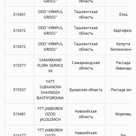
GROSS"
область
OOO "ARMFUL
Ташкентская
315401
Ёлка
GROSS"
область
OOO "ARMFUL
Ташкентская
315472
Картофель
GROSS"
область
OOO "ARMFUL
Ташкентская
Капуста
315472
GROSS"
область
белокачанна
SAMARKAND
Самаркандская
Рассада
315577
FLORA SERVICE
область
Лаванды
XK
YATT
SUBXANOVA
315537
Бухарская область
Рассада зины
SHAXNOZA
BAXTIYOROVNA
YTT JABBOROV
Навоийская
315481
OZOD
Морковь
область
JALOLOVICH
YTT JABBOROV
Навоийская
315477
OZOD
Лук