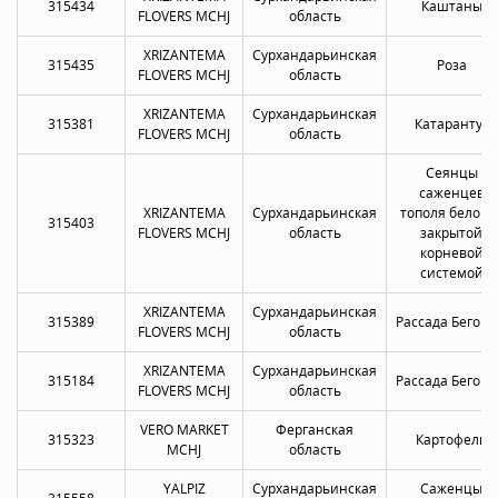
315434
Каштаны
FLOVERS MCHJ
область
XRIZANTEMA
Сурхандарьинская
315435
Роза
FLOVERS MCHJ
область
XRIZANTEMA
Сурхандарьинская
315381
Катарантус
FLOVERS MCHJ
область
Сеянцы
саженцев
XRIZANTEMA
Сурхандарьинская
тополя белого 
315403
FLOVERS MCHJ
область
закрытой
корневой
системой
XRIZANTEMA
Сурхандарьинская
315389
Рассада Бегон
FLOVERS MCHJ
область
XRIZANTEMA
Сурхандарьинская
315184
Рассада Бегон
FLOVERS MCHJ
область
VERO MARKET
Ферганская
315323
Картофель
MCHJ
область
YALPIZ
Сурхандарьинская
Саженцы