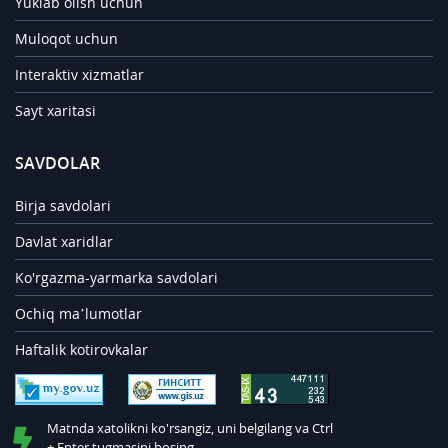
Yuklab olish uchun
Muloqot uchun
Interaktiv xizmatlar
Sayt xaritasi
SAVDOLAR
Birja savdolari
Davlat xaridlar
Ko'rgazma-yarmarka savdolari
Ochiq ma’lumotlar
Haftalik kotirovkalar
Matnda xatolikni ko'rsangiz, uni belgilang va Ctrl
+ Enter tugmasini bosing.