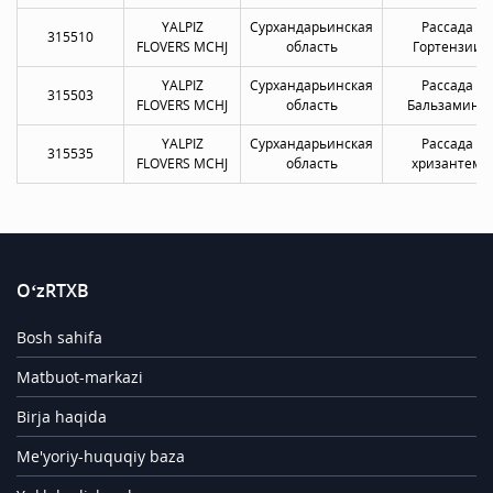
YALPIZ
Сурхандарьинская
Рассада
315510
FLOVERS MCHJ
область
Гортензии
YALPIZ
Сурхандарьинская
Рассада
315503
FLOVERS MCHJ
область
Бальзамина
YALPIZ
Сурхандарьинская
Рассада
315535
FLOVERS MCHJ
область
хризантем
O‘zRTXB
Bosh sahifa
Matbuot-markazi
Birja haqida
Me'yoriy-huquqiy baza