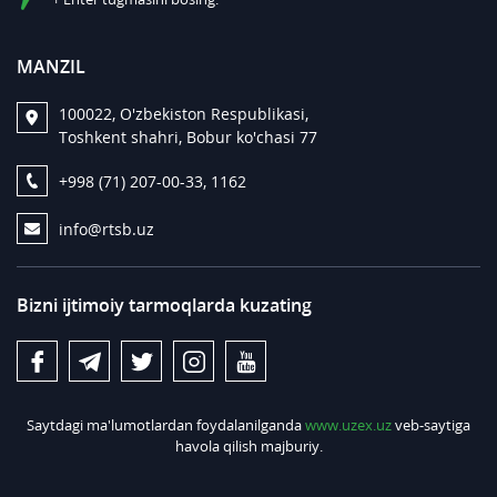
MANZIL
100022, O'zbekiston Respublikasi,
Toshkent shahri, Bobur ko'chasi 77
+998 (71) 207-00-33, 1162
info@rtsb.uz
Bizni ijtimoiy tarmoqlarda kuzating
Saytdagi ma'lumotlardan foydalanilganda
www.uzex.uz
veb-saytiga
havola qilish majburiy.