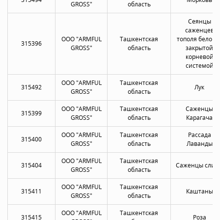
GROSS"
область
Сеянцы
саженцев
OOO "ARMFUL
Ташкентская
тополя белого 
315396
GROSS"
область
закрытой
корневой
системой
OOO "ARMFUL
Ташкентская
315492
Лук
GROSS"
область
OOO "ARMFUL
Ташкентская
Саженцы
315399
GROSS"
область
Карагача
OOO "ARMFUL
Ташкентская
Рассада
315400
GROSS"
область
Лаванды
OOO "ARMFUL
Ташкентская
315404
Саженцы слив
GROSS"
область
OOO "ARMFUL
Ташкентская
315411
Каштаны
GROSS"
область
OOO "ARMFUL
Ташкентская
315415
Роза