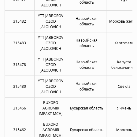
область
JALOLOVICH
YTT JABBOROV
Навоийская
315482
OZOD
Морковь жёлта
область
JALOLOVICH
YTT JABBOROV
Навоийская
315483
OZOD
Картофель
область
JALOLOVICH
YTT JABBOROV
Навоийская
Капуста
315478
OZOD
область
белокачанна
JALOLOVICH
YTT JABBOROV
Навоийская
315480
OZOD
Свекла
область
JALOLOVICH
BUXORO
315466
AGROMIR
Бухарская область
Ячмень
IMPAKT MCHJ
BUXORO
315462
AGROMIR
Бухарская область
Морковь
IMPAKT MCHJ