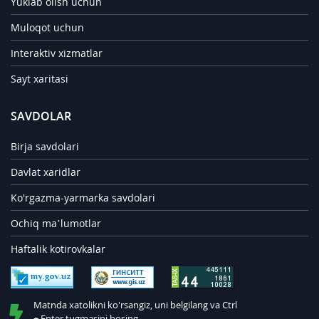
Yuklab olish uchun
Muloqot uchun
Interaktiv xizmatlar
Sayt xaritasi
SAVDOLAR
Birja savdolari
Davlat xaridlar
Ko'rgazma-yarmarka savdolari
Ochiq ma’lumotlar
Haftalik kotirovkalar
Matnda xatolikni ko'rsangiz, uni belgilang va Ctrl
+ Enter tugmasini bosing.