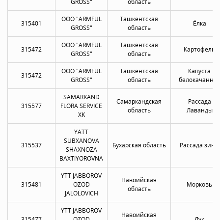
GROSS"
область
OOO "ARMFUL
Ташкентская
315401
Ёлка
GROSS"
область
OOO "ARMFUL
Ташкентская
315472
Картофель
GROSS"
область
OOO "ARMFUL
Ташкентская
Капуста
315472
GROSS"
область
белокачанна
SAMARKAND
Самаркандская
Рассада
315577
FLORA SERVICE
область
Лаванды
XK
YATT
SUBXANOVA
315537
Бухарская область
Рассада зины
SHAXNOZA
BAXTIYOROVNA
YTT JABBOROV
Навоийская
315481
OZOD
Морковь
область
JALOLOVICH
YTT JABBOROV
Навоийская
315477
OZOD
Лук