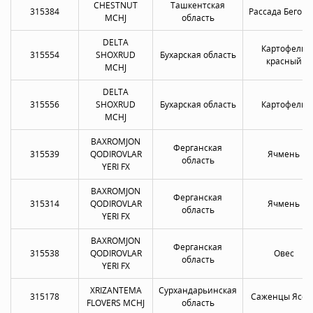
CHESTNUT
Ташкентская
315384
Рассада Бегон
MCHJ
область
DELTA
Картофель
315554
SHOXRUD
Бухарская область
красный
MCHJ
DELTA
315556
SHOXRUD
Бухарская область
Картофель
MCHJ
BAXROMJON
Ферганская
315539
QODIROVLAR
Ячмень
область
YERI FX
BAXROMJON
Ферганская
315314
QODIROVLAR
Ячмень
область
YERI FX
BAXROMJON
Ферганская
315538
QODIROVLAR
Овес
область
YERI FX
XRIZANTEMA
Сурхандарьинская
315178
Саженцы Ясен
FLOVERS MCHJ
область