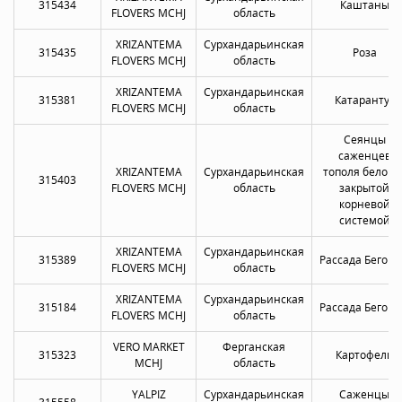
315434
Каштаны
FLOVERS MCHJ
область
XRIZANTEMA
Сурхандарьинская
315435
Роза
FLOVERS MCHJ
область
XRIZANTEMA
Сурхандарьинская
315381
Катарантус
FLOVERS MCHJ
область
Сеянцы
саженцев
XRIZANTEMA
Сурхандарьинская
тополя белого 
315403
FLOVERS MCHJ
область
закрытой
корневой
системой
XRIZANTEMA
Сурхандарьинская
315389
Рассада Бегон
FLOVERS MCHJ
область
XRIZANTEMA
Сурхандарьинская
315184
Рассада Бегон
FLOVERS MCHJ
область
VERO MARKET
Ферганская
315323
Картофель
MCHJ
область
YALPIZ
Сурхандарьинская
Саженцы