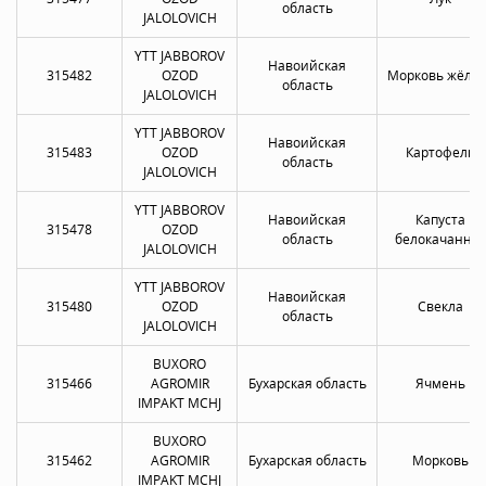
область
JALOLOVICH
YTT JABBOROV
Навоийская
315482
OZOD
Морковь жёлта
область
JALOLOVICH
YTT JABBOROV
Навоийская
315483
OZOD
Картофель
область
JALOLOVICH
YTT JABBOROV
Навоийская
Капуста
315478
OZOD
область
белокачанна
JALOLOVICH
YTT JABBOROV
Навоийская
315480
OZOD
Свекла
область
JALOLOVICH
BUXORO
315466
AGROMIR
Бухарская область
Ячмень
IMPAKT MCHJ
BUXORO
315462
AGROMIR
Бухарская область
Морковь
IMPAKT MCHJ