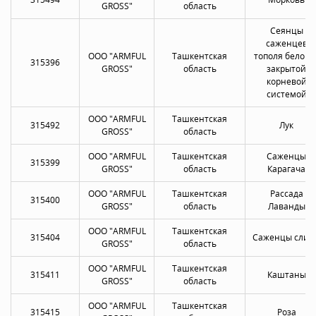
GROSS"
область
Сеянцы
саженцев
OOO "ARMFUL
Ташкентская
тополя белого 
315396
GROSS"
область
закрытой
корневой
системой
OOO "ARMFUL
Ташкентская
315492
Лук
GROSS"
область
OOO "ARMFUL
Ташкентская
Саженцы
315399
GROSS"
область
Карагача
OOO "ARMFUL
Ташкентская
Рассада
315400
GROSS"
область
Лаванды
OOO "ARMFUL
Ташкентская
315404
Саженцы слив
GROSS"
область
OOO "ARMFUL
Ташкентская
315411
Каштаны
GROSS"
область
OOO "ARMFUL
Ташкентская
315415
Роза