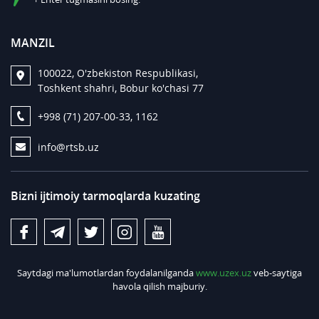
MANZIL
100022, O'zbekiston Respublikasi,
Toshkent shahri, Bobur ko'chasi 77
+998 (71) 207-00-33, 1162
info@rtsb.uz
Bizni ijtimoiy tarmoqlarda kuzating
Saytdagi ma'lumotlardan foydalanilganda
www.uzex.uz
veb-saytiga
havola qilish majburiy.