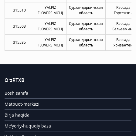
YALPIZ
Сурхандарьинская
Рассада
315510
FLOVERS MCHJ
область
Гортензии
YALPIZ
Сурхандарьинская
Рассада
315503
FLOVERS MCHJ
область
Бальзамина
YALPIZ
Сурхандарьинская
Рассада
315535
FLOVERS MCHJ
область
хризантем
O‘zRTXB
Bosh sahifa
Matbuot-markazi
Birja haqida
Me'yoriy-huquqiy baza