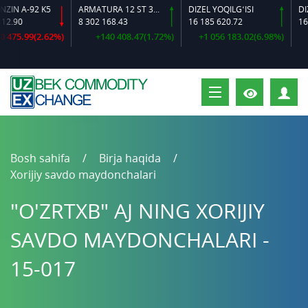
92 K5
ARMATURA 12 ST 35 GS O‘LCHAMLI
DIZEL YOQILG‘ISI
8 302 168.43
16 185 620.72
16 384 64
9(2.62%)
+140 408.47(1.72%)
+1 056 183.02(6.98%)
+600 
S
Bosh sahifa
Birja haqida
Xorijiy savdo maydonchalari
"O'ZRTXB" AJ NING XORIJIY
SAVDO MAYDONCHALARI -
15-017