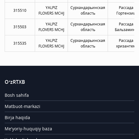
YALPIZ
Сурхандарьинская
Рассада
315510
FLOVERS MCHJ
область
Гортензии
YALPIZ
Сурхандарьинская
Рассада
315503
FLOVERS MCHJ
область
Бальзамина
YALPIZ
Сурхандарьинская
Рассада
315535
FLOVERS MCHJ
область
хризантем
O‘zRTXB
Bosh sahifa
Matbuot-markazi
Birja haqida
Me'yoriy-huquqiy baza