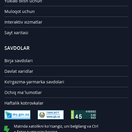
Yuklab olish uchun
Muloqot uchun
Interaktiv xizmatlar
Sayt xaritasi
SAVDOLAR
Birja savdolari
Davlat xaridlar
Ko'rgazma-yarmarka savdolari
Ochiq ma’lumotlar
Haftalik kotirovkalar
Matnda xatolikni ko'rsangiz, uni belgilang va Ctrl
+ Enter tugmasini bosing.