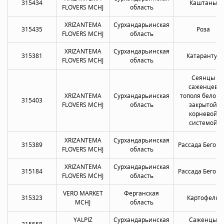
315434
Каштаны
FLOVERS MCHJ
область
XRIZANTEMA
Сурхандарьинская
315435
Роза
FLOVERS MCHJ
область
XRIZANTEMA
Сурхандарьинская
315381
Катарантус
FLOVERS MCHJ
область
Сеянцы
саженцев
XRIZANTEMA
Сурхандарьинская
тополя белого 
315403
FLOVERS MCHJ
область
закрытой
корневой
системой
XRIZANTEMA
Сурхандарьинская
315389
Рассада Бегон
FLOVERS MCHJ
область
XRIZANTEMA
Сурхандарьинская
315184
Рассада Бегон
FLOVERS MCHJ
область
VERO MARKET
Ферганская
315323
Картофель
MCHJ
область
YALPIZ
Сурхандарьинская
Саженцы