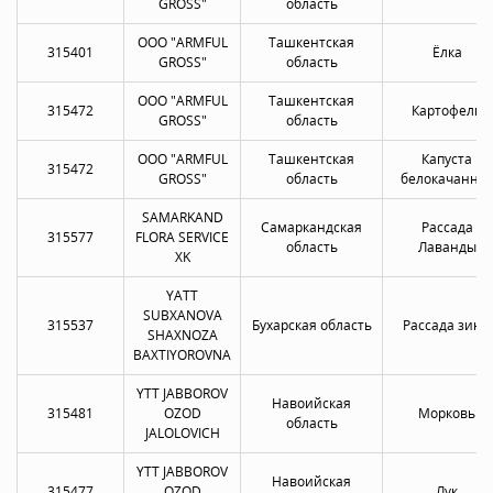
GROSS"
область
OOO "ARMFUL
Ташкентская
315401
Ёлка
GROSS"
область
OOO "ARMFUL
Ташкентская
315472
Картофель
GROSS"
область
OOO "ARMFUL
Ташкентская
Капуста
315472
GROSS"
область
белокачанна
SAMARKAND
Самаркандская
Рассада
315577
FLORA SERVICE
область
Лаванды
XK
YATT
SUBXANOVA
315537
Бухарская область
Рассада зины
SHAXNOZA
BAXTIYOROVNA
YTT JABBOROV
Навоийская
315481
OZOD
Морковь
область
JALOLOVICH
YTT JABBOROV
Навоийская
315477
OZOD
Лук