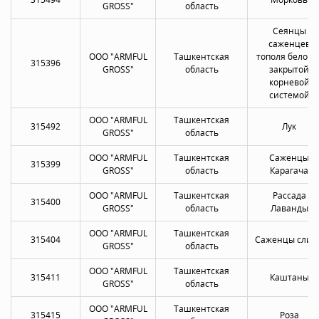
GROSS"
область
Сеянцы
саженцев
OOO "ARMFUL
Ташкентская
тополя белого 
315396
GROSS"
область
закрытой
корневой
системой
OOO "ARMFUL
Ташкентская
315492
Лук
GROSS"
область
OOO "ARMFUL
Ташкентская
Саженцы
315399
GROSS"
область
Карагача
OOO "ARMFUL
Ташкентская
Рассада
315400
GROSS"
область
Лаванды
OOO "ARMFUL
Ташкентская
315404
Саженцы слив
GROSS"
область
OOO "ARMFUL
Ташкентская
315411
Каштаны
GROSS"
область
OOO "ARMFUL
Ташкентская
315415
Роза