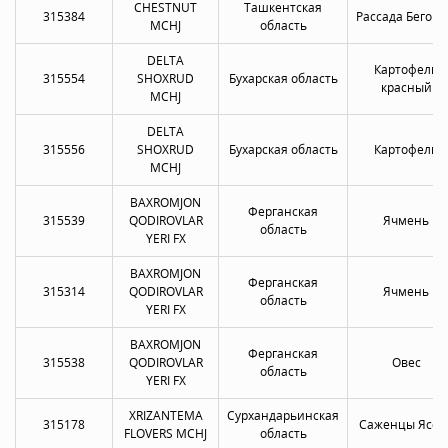
CHESTNUT
Ташкентская
315384
Рассада Бегон
MCHJ
область
DELTA
Картофель
315554
SHOXRUD
Бухарская область
красный
MCHJ
DELTA
315556
SHOXRUD
Бухарская область
Картофель
MCHJ
BAXROMJON
Ферганская
315539
QODIROVLAR
Ячмень
область
YERI FX
BAXROMJON
Ферганская
315314
QODIROVLAR
Ячмень
область
YERI FX
BAXROMJON
Ферганская
315538
QODIROVLAR
Овес
область
YERI FX
XRIZANTEMA
Сурхандарьинская
315178
Саженцы Ясен
FLOVERS MCHJ
область