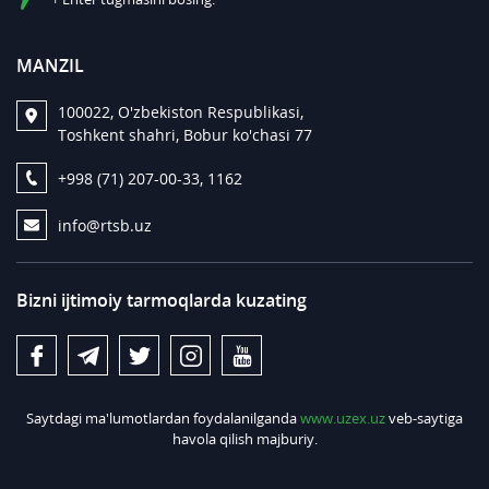
MANZIL
100022, O'zbekiston Respublikasi,
Toshkent shahri, Bobur ko'chasi 77
+998 (71) 207-00-33, 1162
info@rtsb.uz
Bizni ijtimoiy tarmoqlarda kuzating
Saytdagi ma'lumotlardan foydalanilganda
www.uzex.uz
veb-saytiga
havola qilish majburiy.