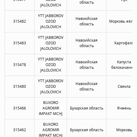
область
JALOLOVICH
YTT JABBOROV
Навоийская
315482
OZOD
Морковь жёлта
область
JALOLOVICH
YTT JABBOROV
Навоийская
315483
OZOD
Картофель
область
JALOLOVICH
YTT JABBOROV
Навоийская
Капуста
315478
OZOD
область
белокачанна
JALOLOVICH
YTT JABBOROV
Навоийская
315480
OZOD
Свекла
область
JALOLOVICH
BUXORO
315466
AGROMIR
Бухарская область
Ячмень
IMPAKT MCHJ
BUXORO
315462
AGROMIR
Бухарская область
Морковь
IMPAKT MCHJ