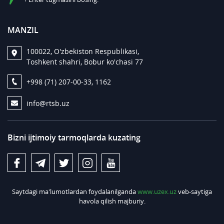
MANZIL
100022, O'zbekiston Respublikasi,
Toshkent shahri, Bobur ko'chasi 77
+998 (71) 207-00-33, 1162
info@rtsb.uz
Bizni ijtimoiy tarmoqlarda kuzating
Saytdagi ma'lumotlardan foydalanilganda
www.uzex.uz
veb-saytiga
havola qilish majburiy.