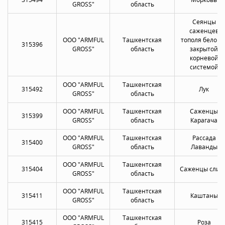
GROSS"
область
Сеянцы
саженцев
OOO "ARMFUL
Ташкентская
тополя белого 
315396
GROSS"
область
закрытой
корневой
системой
OOO "ARMFUL
Ташкентская
315492
Лук
GROSS"
область
OOO "ARMFUL
Ташкентская
Саженцы
315399
GROSS"
область
Карагача
OOO "ARMFUL
Ташкентская
Рассада
315400
GROSS"
область
Лаванды
OOO "ARMFUL
Ташкентская
315404
Саженцы слив
GROSS"
область
OOO "ARMFUL
Ташкентская
315411
Каштаны
GROSS"
область
OOO "ARMFUL
Ташкентская
315415
Роза