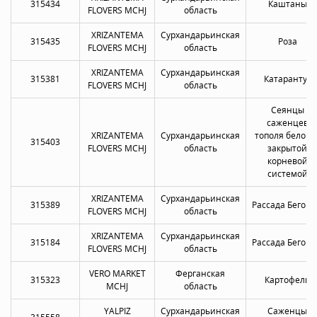
315434
Каштаны
FLOVERS MCHJ
область
XRIZANTEMA
Сурхандарьинская
315435
Роза
FLOVERS MCHJ
область
XRIZANTEMA
Сурхандарьинская
315381
Катарантус
FLOVERS MCHJ
область
Сеянцы
саженцев
XRIZANTEMA
Сурхандарьинская
тополя белого 
315403
FLOVERS MCHJ
область
закрытой
корневой
системой
XRIZANTEMA
Сурхандарьинская
315389
Рассада Бегон
FLOVERS MCHJ
область
XRIZANTEMA
Сурхандарьинская
315184
Рассада Бегон
FLOVERS MCHJ
область
VERO MARKET
Ферганская
315323
Картофель
MCHJ
область
YALPIZ
Сурхандарьинская
Саженцы