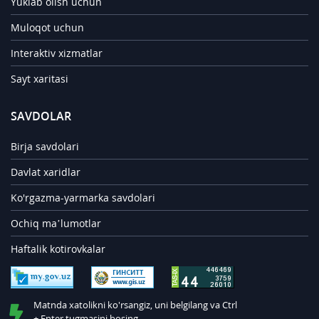
Yuklab olish uchun
Muloqot uchun
Interaktiv xizmatlar
Sayt xaritasi
SAVDOLAR
Birja savdolari
Davlat xaridlar
Ko'rgazma-yarmarka savdolari
Ochiq ma’lumotlar
Haftalik kotirovkalar
Matnda xatolikni ko'rsangiz, uni belgilang va Ctrl
+ Enter tugmasini bosing.