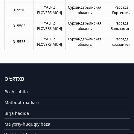
YALPIZ
Сурхандарьинская
Рассада
315510
FLOVERS MCHJ
область
Гортензии
YALPIZ
Сурхандарьинская
Рассада
315503
FLOVERS MCHJ
область
Бальзамина
YALPIZ
Сурхандарьинская
Рассада
315535
FLOVERS MCHJ
область
хризантем
O‘zRTXB
Bosh sahifa
Matbuot-markazi
Birja haqida
Me'yoriy-huquqiy baza