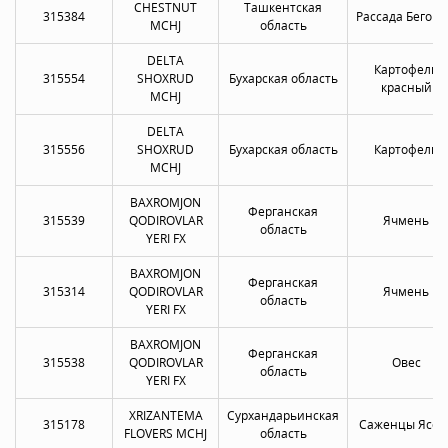
CHESTNUT
Ташкентская
315384
Рассада Бегон
MCHJ
область
DELTA
Картофель
315554
SHOXRUD
Бухарская область
красный
MCHJ
DELTA
315556
SHOXRUD
Бухарская область
Картофель
MCHJ
BAXROMJON
Ферганская
315539
QODIROVLAR
Ячмень
область
YERI FX
BAXROMJON
Ферганская
315314
QODIROVLAR
Ячмень
область
YERI FX
BAXROMJON
Ферганская
315538
QODIROVLAR
Овес
область
YERI FX
XRIZANTEMA
Сурхандарьинская
315178
Саженцы Ясен
FLOVERS MCHJ
область