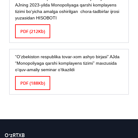
AJning 2023-yilda Monopoliyaga qarshi komplayens
tizimi bo‘yicha amalga oshirilgan chora-tadbirlar ijrosi
yuzasidan HISOBOTI
PDF (212Kb)
“O‘zbekiston respublika tovar-xom ashyo birjasi” AJda
“Monopoliyaga qarshi komplayens tizimi” mavzusida
o‘quv-amaliy seminar o‘tkazildi
PDF (188Kb)
O‘zRTXB