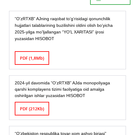
“O'zRTXB” AJning raqobat tо‘g‘risidagi qonunchilik
hujjatlari talablarining buzilishini oldini olish bо‘yicha
2025-yilga mo'ljallangan “YO'L XARITASI” ijrosi
yuzasidan HISOBOT
PDF (1,8Mb)
2024-yil davomida “O‘zRTXB” AJda monopoliyaga
qarshi komplayens tizimi faoliyatiga oid amalga
oshirilgan ishlar yuzasidan HISOBOT
PDF (212Kb)
“O‘zbekiston respublika tovar-xom ashyo birjasi”