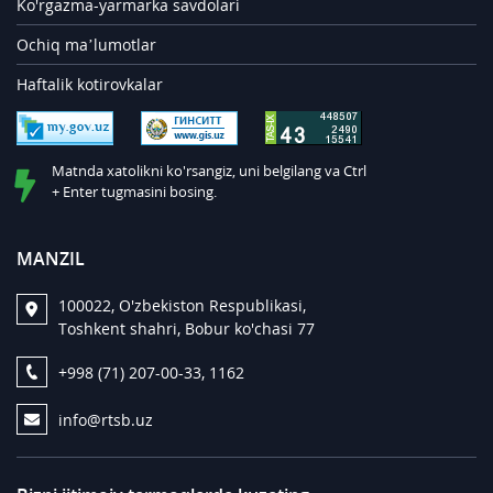
Ko'rgazma-yarmarka savdolari
Ochiq ma’lumotlar
Haftalik kotirovkalar
Matnda xatolikni ko'rsangiz, uni belgilang va Ctrl
+ Enter tugmasini bosing.
MANZIL
100022, O'zbekiston Respublikasi,
Toshkent shahri, Bobur ko'chasi 77
+998 (71) 207-00-33, 1162
info@rtsb.uz