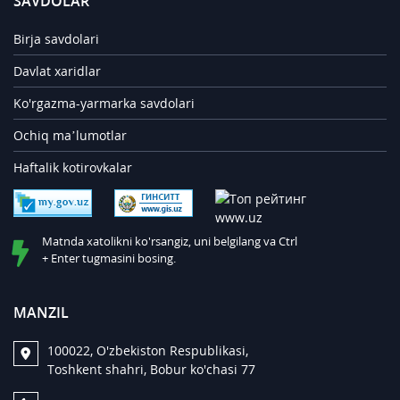
SAVDOLAR
Birja savdolari
Davlat xaridlar
Ko'rgazma-yarmarka savdolari
Ochiq ma’lumotlar
Haftalik kotirovkalar
Matnda xatolikni ko'rsangiz, uni belgilang va Ctrl
+ Enter tugmasini bosing.
MANZIL
100022, O'zbekiston Respublikasi,
Toshkent shahri, Bobur ko'chasi 77