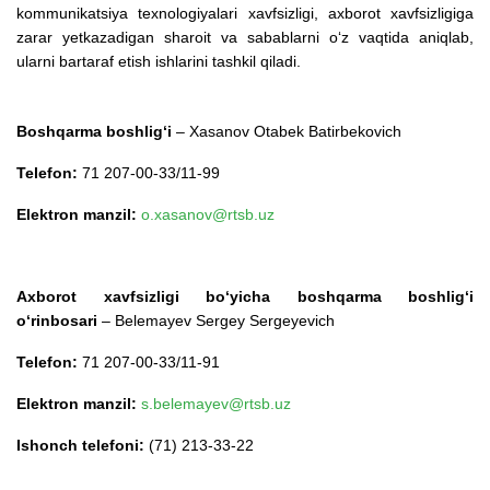
kommunikatsiya texnologiyalari xavfsizligi, axborot xavfsizligiga
zarar yetkazadigan sharoit va sabablarni o‘z vaqtida aniqlab,
ularni bartaraf etish ishlarini tashkil qiladi.
Boshqarma boshlig‘i
– Xasanov Otabek Batirbekovich
Telefon:
71 207-00-33/11-99
Elektron manzil:
o.xasanov@rtsb.uz
Axborot xavfsizligi bo‘yicha boshqarma boshlig‘i
o‘rinbosari
–
Belemayev Sergey Sergeyevich
Telefon:
71 207-00-33/11-91
Elektron manzil:
s.belemayev@rtsb.uz
Ishonch telefoni:
(71) 213-33-22