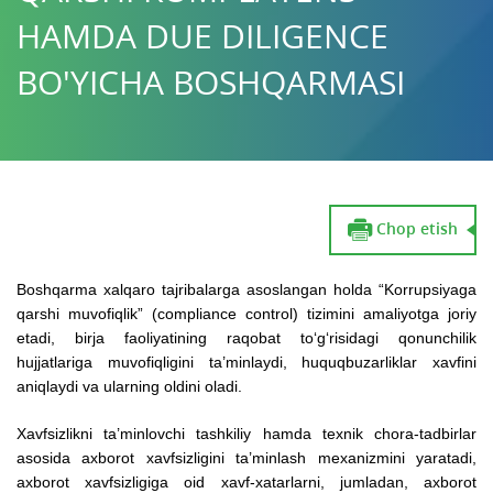
HAMDA DUE DILIGENCE
BO'YICHA BOSHQARMASI
Chop etish
Boshqarma xalqaro tajribalarga asoslangan holda “Korrupsiyaga
qarshi muvofiqlik” (compliance control) tizimini amaliyotga joriy
etadi, birja faoliyatining raqobat to‘g‘risidagi qonunchilik
hujjatlariga muvofiqligini ta’minlaydi, huquqbuzarliklar xavfini
aniqlaydi va ularning oldini oladi.
Xavfsizlikni ta’minlovchi tashkiliy hamda texnik chora-tadbirlar
asosida axborot xavfsizligini ta’minlash mexanizmini yaratadi,
axborot xavfsizligiga oid xavf-xatarlarni, jumladan, axborot