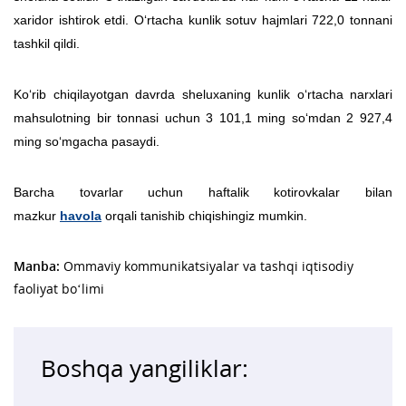
xaridor ishtirok etdi. O‘rtacha kunlik sotuv hajmlari 722,0 tonnani
tashkil qildi.
Ko‘rib chiqilayotgan davrda sheluxaning kunlik o‘rtacha narxlari
mahsulotning bir tonnasi uchun 3 101,1 ming so‘mdan 2 927,4
ming so‘mgacha pasaydi.
Barcha tovarlar uchun haftalik kotirovkalar bilan
mazkur
havola
orqali tanishib chiqishingiz mumkin.
Manba:
Ommaviy kommunikatsiyalar va tashqi iqtisodiy
faoliyat bo‘limi
Boshqa yangiliklar: