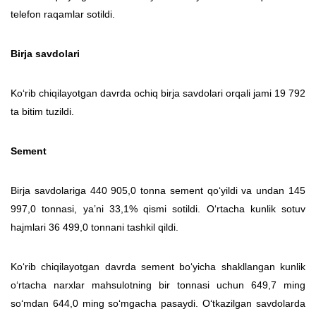
telefon raqamlar sotildi.
Birja savdolari
Ko‘rib chiqilayotgan davrda ochiq birja savdolari orqali jami 19 792
ta bitim tuzildi.
Sement
Birja savdolariga 440 905,0 tonna sement qo‘yildi va undan 145
997,0 tonnasi, yaʼni 33,1% qismi sotildi. O‘rtacha kunlik sotuv
hajmlari 36 499,0 tonnani tashkil qildi.
Ko‘rib chiqilayotgan davrda sement bo‘yicha shakllangan kunlik
o‘rtacha narxlar mahsulotning bir tonnasi uchun 649,7 ming
so‘mdan 644,0 ming so‘mgacha pasaydi. O‘tkazilgan savdolarda