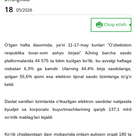
18
05/2026
Chop etish
O‘tgan hafta davomida, yaʼni 11-17-may kunlari “O‘zbekiston
respublika tovar-xom ashyo birjasi” AJning barcha savdo
platformalarida 44 575 ta bitim tuzilgan bo‘lib, bu avvalgi haftaga
nisbatan 6,3% ga kamdir. Ularning 44,4% birja savdolariga,
qolgan 55,6% qismi esa elektron tijorat savdo tizimlariga to‘g‘ri
keldi.
Davlat xaridlari tizimlarida o‘tkazilgan elektron savdolar natijasida
byudjet va korporativ buyurtmachilarining qariyb 137,1 mlrd
so‘mlik mablag‘lari tejaldi.
Ko‘rib chiqilayotgan davr mobaynida onlayn-auksion orqali 180 ta