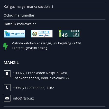
Ko'rgazma-yarmarka savdolari
Ochiq ma’lumotlar
Haftalik kotirovkalar
Matnda xatolikni ko'rsangiz, uni belgilang va Ctrl
+ Enter tugmasini bosing.
MANZIL
100022, O'zbekiston Respublikasi,
Toshkent shahri, Bobur ko'chasi 77
+998 (71) 207-00-33, 1162
info@rtsb.uz