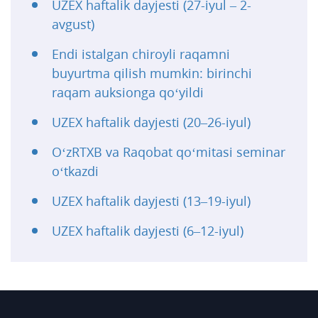
UZEX haftalik dayjesti (27-iyul – 2-
avgust)
Endi istalgan chiroyli raqamni
buyurtma qilish mumkin: birinchi
raqam auksionga qo‘yildi
UZEX haftalik dayjesti (20–26-iyul)
O‘zRTXB va Raqobat qo‘mitasi seminar
o‘tkazdi
UZEX haftalik dayjesti (13–19-iyul)
UZEX haftalik dayjesti (6–12-iyul)