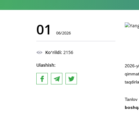
01
06/2026
Ko‘rildi:
2156
Ulashish:
2026-yi
qimmatl
taqdirl
Tanlov 
boshq