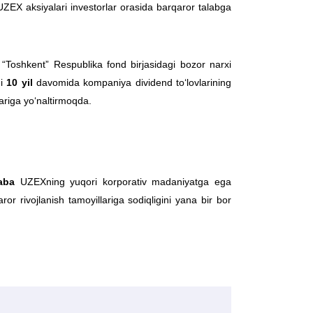
li UZEX aksiyalari investorlar orasida barqaror talabga
 “Toshkent” Respublika fond birjasidagi bozor narxi
gi
10 yil
davomida kompaniya dividend to‘lovlarining
lariga yo‘naltirmoqda.
aba
UZEXning yuqori korporativ madaniyatga ega
or rivojlanish tamoyillariga sodiqligini yana bir bor