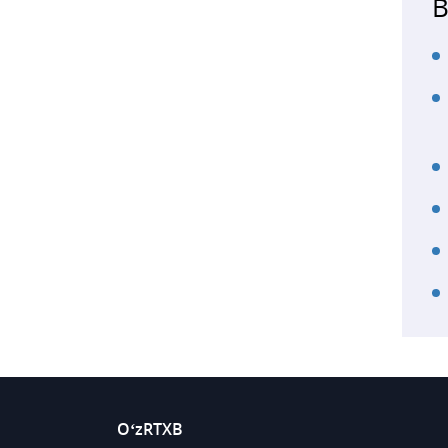
B
O‘zRTXB