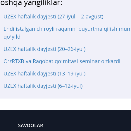
oshqa yangiliklar:
UZEX haftalik dayjesti (27-iyul – 2-avgust)
Endi istalgan chiroyli raqamni buyurtma qilish mu
qo‘yildi
UZEX haftalik dayjesti (20–26-iyul)
O‘zRTXB va Raqobat qo‘mitasi seminar o‘tkazdi
UZEX haftalik dayjesti (13–19-iyul)
UZEX haftalik dayjesti (6–12-iyul)
SAVDOLAR