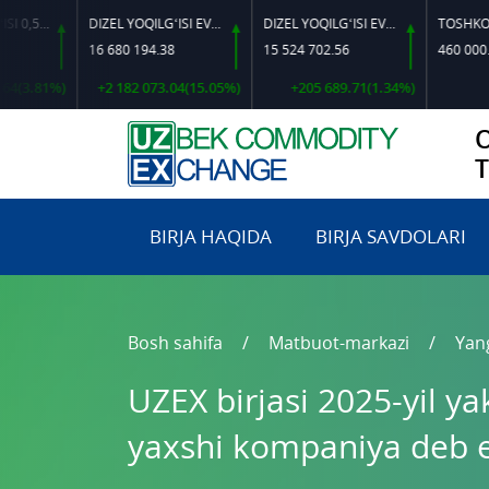
DIZEL YOQILG‘ISI EVRO L-K-4
DIZEL YOQILG‘ISI EVRO-L II K-4 SSDF
16 680 194.38
15 524 702.56
460 000.00
%)
+2 182 073.04(15.05%)
+205 689.71(1.34%)
0.00
BIRJA HAQIDA
BIRJA SAVDOLARI
Bosh sahifa
Matbuot-markazi
Yang
UZEX birjasi 2025-yil y
yaxshi kompaniya deb eʼ