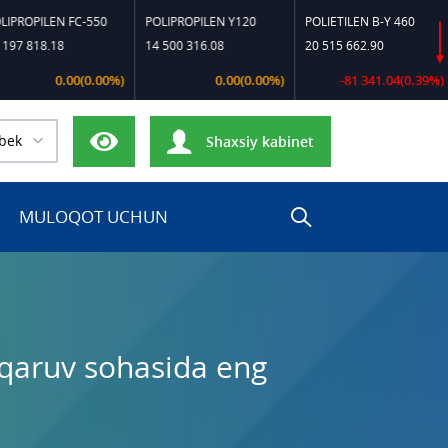
EN FC-550
POLIPROPILEN Y120
POLIETILEN B-Y 460
POLIE
.18
14 500 316.08
20 515 662.90
23 21
0.00(0.00%)
0.00(0.00%)
-81 341.04(0.39%)
bek
Shaxsiy kabinet
MULOQOT UCHUN
hqaruv sohasida eng