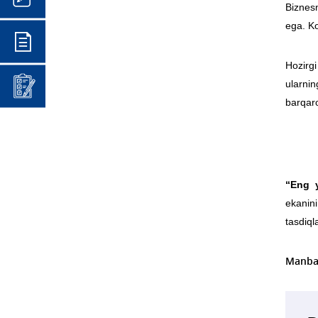
Biznes
ega. K
Hozirgi
ularni
barqaro
“Eng y
ekanini
tasdiql
Manba