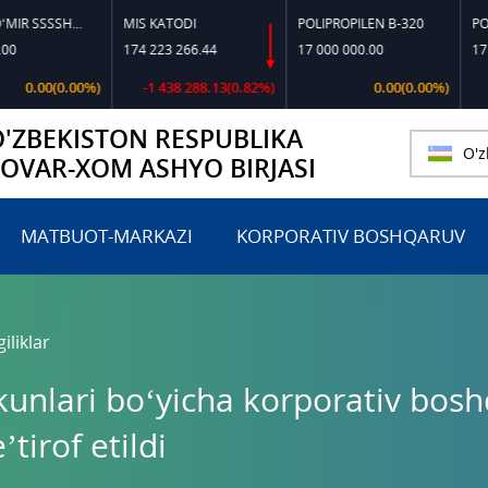
TOSHKO‘MIR SSSSH-13
MIS KATODI
POLIPROPILEN B-320
POLIPROPIL
174 223 266.44
17 000 000.00
17 197 818
(0.00%)
-1 438 288.13(0.82%)
0.00(0.00%)
O'ZBEKISTON RESPUBLIKA
O'z
TOVAR-XOM ASHYO BIRJASI
MATBUOT-MARKAZI
KORPORATIV BOSHQARUV
iliklar
akunlari bo‘yicha korporativ bos
tirof etildi