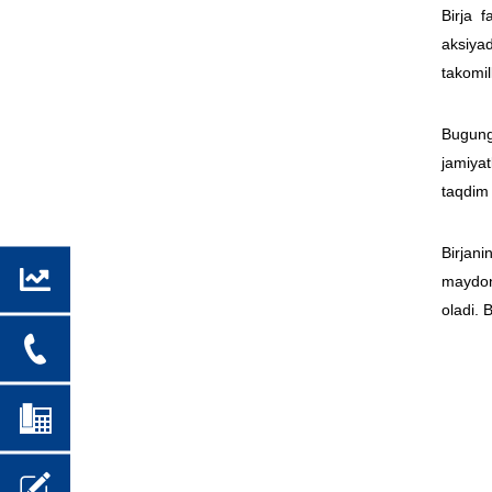
Birja 
aksiyad
takomil
Bugung
jamiyat
taqdim
Birjani
maydon
oladi. 