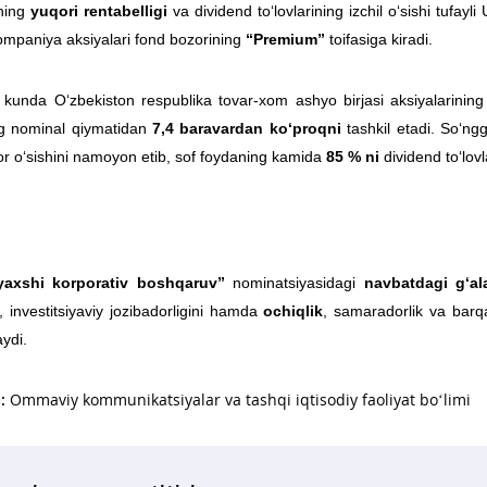
ning
yuqori rentabelligi
va dividend to‘lovlarining izchil o‘sishi tufay
ompaniya aksiyalari fond bozorining
“Premium”
toifasiga kiradi.
 kunda O‘zbekiston respublika tovar-xom ashyo birjasi aksiyalarining
ng nominal qiymatidan
7,4 baravardan
ko‘proqni
tashkil etadi. So‘ng
r o‘sishini namoyon etib, sof foydaning kamida
85 % ni
dividend to‘lov
axshi korporativ boshqaruv”
nominatsiyasidagi
navbatdagi g‘al
, investitsiyaviy jozibadorligini hamda
ochiqlik
, samaradorlik va barqar
aydi.
:
Ommaviy kommunikatsiyalar va tashqi iqtisodiy faoliyat bo‘limi