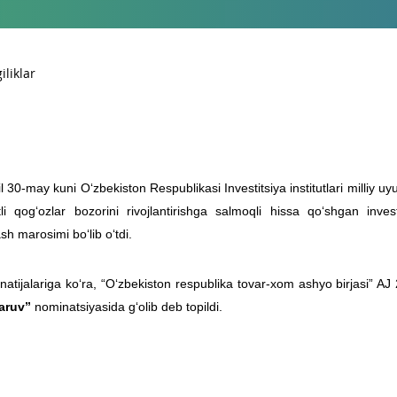
l 30-may kuni O‘zbekiston Respublikasi Investitsiya institutlari milliy 
i qog‘ozlar bozorini rivojlantirishga salmoqli hissa qo‘shgan investi
ash marosimi bo‘lib o‘tdi.
natijalariga ko‘ra, “O‘zbekiston respublika tovar-xom ashyo birjasi” AJ
aruv”
nominatsiyasida g‘olib deb topildi.