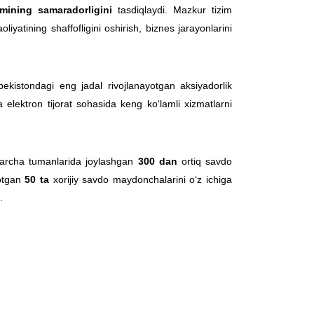
imining samaradorligini
tasdiqlaydi. Mazkur tizim
yatining shaffofligini oshirish, biznes jarayonlarini
stondagi eng jadal rivojlanayotgan aksiyadorlik
a elektron tijorat sohasida keng ko‘lamli xizmatlarni
 barcha tumanlarida joylashgan
300 dan
ortiq savdo
yotgan
50 ta
xorijiy savdo maydonchalarini o‘z ichiga
.