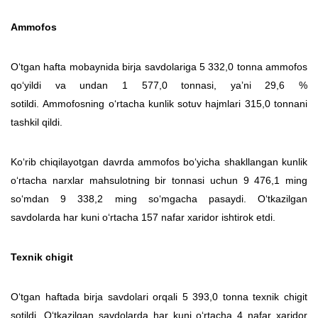
Ammofos
O‘tgan hafta mobaynida birja savdolariga 5 332,0 tonna ammofos
qo‘yildi va undan 1 577,0 tonnasi, yaʼni 29,6 %
sotildi. Ammofosning o‘rtacha kunlik sotuv hajmlari 315,0 tonnani
tashkil qildi.
Ko‘rib chiqilayotgan davrda ammofos bo‘yicha shakllangan kunlik
o‘rtacha narxlar mahsulotning bir tonnasi uchun 9 476,1 ming
so‘mdan 9 338,2 ming so‘mgacha pasaydi. O‘tkazilgan
savdolarda har kuni o‘rtacha 157 nafar xaridor ishtirok etdi.
Texnik chigit
O‘tgan haftada birja savdolari orqali 5 393,0 tonna texnik chigit
sotildi. O‘tkazilgan savdolarda har kuni o‘rtacha 4 nafar xaridor