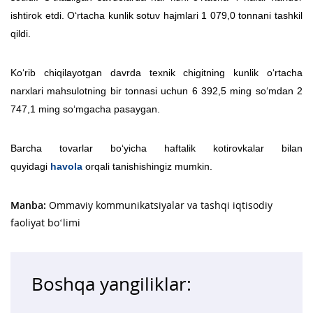
ishtirok etdi. O‘rtacha kunlik sotuv hajmlari 1 079,0 tonnani tashkil
qildi.
Ko‘rib chiqilayotgan davrda texnik chigitning kunlik o‘rtacha
narxlari mahsulotning bir tonnasi uchun 6 392,5 ming so‘mdan 2
747,1 ming so‘mgacha pasaygan.
Barcha tovarlar bo‘yicha haftalik kotirovkalar bilan
quyidagi
havola
orqali tanishishingiz mumkin.
Manba:
Ommaviy kommunikatsiyalar va tashqi iqtisodiy
faoliyat bo‘limi
Boshqa yangiliklar: