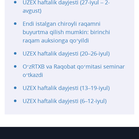
UZEX haftalik dayjesti (27-iyul – 2-
avgust)
Endi istalgan chiroyli raqamni
buyurtma qilish mumkin: birinchi
raqam auksionga qo‘yildi
UZEX haftalik dayjesti (20–26-iyul)
O‘zRTXB va Raqobat qo‘mitasi seminar
o‘tkazdi
UZEX haftalik dayjesti (13–19-iyul)
UZEX haftalik dayjesti (6–12-iyul)