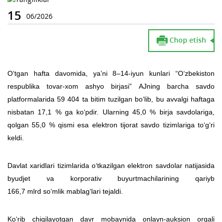
15
06/2026
Chop etish
O‘tgan hafta davomida, yaʼni 8–14-iyun kunlari “O‘zbekiston
respublika tovar-xom ashyo birjasi” AJning barcha savdo
platformalarida 59 404 ta bitim tuzilgan bo‘lib, bu avvalgi haftaga
nisbatan 17,1 % ga ko‘pdir. Ularning 45,0 % birja savdolariga,
qolgan 55,0 % qismi esa elektron tijorat savdo tizimlariga to‘g‘ri
keldi.
Davlat xaridlari tizimlarida o‘tkazilgan elektron savdolar natijasida
byudjet va korporativ buyurtmachilarining qariyb
166,7 mlrd so‘mlik mablag‘lari tejaldi.
Ko‘rib chiqilayotgan davr mobaynida onlayn-auksion orqali