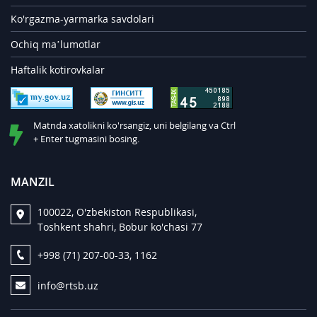
Ko'rgazma-yarmarka savdolari
Ochiq ma’lumotlar
Haftalik kotirovkalar
Matnda xatolikni ko'rsangiz, uni belgilang va Ctrl
+ Enter tugmasini bosing.
MANZIL
100022, O'zbekiston Respublikasi,
Toshkent shahri, Bobur ko'chasi 77
+998 (71) 207-00-33, 1162
info@rtsb.uz