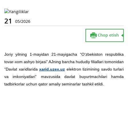
21
05/2026
Chop etish
Joriy yilning 1-mayidan 21-mayigacha “O‘zbekiston respublika
tovar-xom ashyo birjasi” AJning barcha hududiy filiallari tomonidan
“Davlat xaridlarida
xarid.uzex.uz
elektron tizimining savdo turlari
va imkoniyatlari” mavzusida davlat buyurtmachilari hamda
tadbirkorlar uchun qator amaliy seminarlar tashkil etildi.