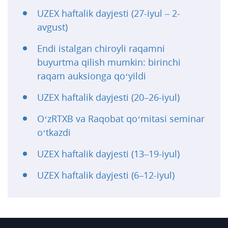
UZEX haftalik dayjesti (27-iyul – 2-
avgust)
Endi istalgan chiroyli raqamni
buyurtma qilish mumkin: birinchi
raqam auksionga qo‘yildi
UZEX haftalik dayjesti (20–26-iyul)
O‘zRTXB va Raqobat qo‘mitasi seminar
o‘tkazdi
UZEX haftalik dayjesti (13–19-iyul)
UZEX haftalik dayjesti (6–12-iyul)