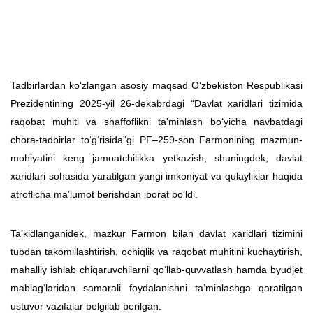
Tadbirlardan ko‘zlangan asosiy maqsad O‘zbekiston Respublikasi
Prezidentining 2025-yil 26-dekabrdagi “Davlat xaridlari tizimida
raqobat muhiti va shaffoflikni ta’minlash bo‘yicha navbatdagi
chora-tadbirlar to‘g‘risida”gi PF–259-son Farmonining mazmun-
mohiyatini keng jamoatchilikka yetkazish, shuningdek, davlat
xaridlari sohasida yaratilgan yangi imkoniyat va qulayliklar haqida
atroflicha ma’lumot berishdan iborat bo‘ldi.
Ta’kidlanganidek, mazkur Farmon bilan davlat xaridlari tizimini
tubdan takomillashtirish, ochiqlik va raqobat muhitini kuchaytirish,
mahalliy ishlab chiqaruvchilarni qo‘llab-quvvatlash hamda byudjet
mablag‘laridan samarali foydalanishni ta’minlashga qaratilgan
ustuvor vazifalar belgilab berilgan.