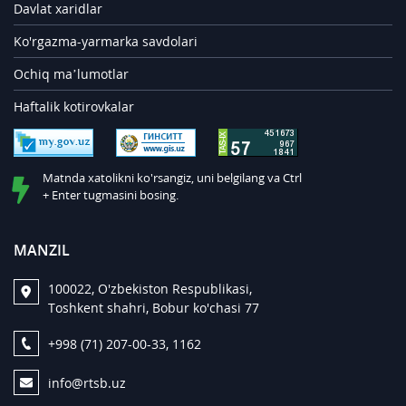
Davlat xaridlar
Ko'rgazma-yarmarka savdolari
Ochiq ma’lumotlar
Haftalik kotirovkalar
Matnda xatolikni ko'rsangiz, uni belgilang va Ctrl
+ Enter tugmasini bosing.
MANZIL
100022, O'zbekiston Respublikasi,
Toshkent shahri, Bobur ko'chasi 77
+998 (71) 207-00-33, 1162
info@rtsb.uz