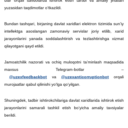
ular orqali savdolarda ishtirok etish tartibi va amaliy jihatlari
yuzasidan taqdimotlar o‘tkazildi.
Bundan tashqari, birjaning davlat xaridlari elektron tizimida sun’iy
intellektga asoslangan zamonaviy servislar joriy etilib, xarid
jarayonlarini yanada soddalashtirish va tezlashtirishga xizmat
qilayotgani qayd etildi.
Jamoatchilik nazorati va ochiq muloqotni ta’minlash maqsadida
maxsus Telegram-botlar –
@uzexfeedbackbot
va
@uzexanticorruptionbot
orqali
murojaatlar qabul qilinishi yo‘lga qo‘yilgan.
Shuningdek, tadbir ishtirokchilariga davlat xaridlarida ishtirok etish
jarayonlarini samarali tashkil etish bo‘yicha amaliy tavsiyalar
berildi.