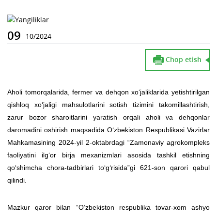
09
10/2024
Chop etish
Aholi tomorqalarida, fermer va dehqon xo‘jaliklarida yetishtirilgan
qishloq xo‘jaligi mahsulotlarini sotish tizimini takomillashtirish,
zarur bozor sharoitlarini yaratish orqali aholi va dehqonlar
daromadini oshirish maqsadida O‘zbekiston Respublikasi Vazirlar
Mahkamasining 2024-yil 2-oktabrdagi “Zamonaviy agrokompleks
faoliyatini ilg‘or birja mexanizmlari asosida tashkil etishning
qo‘shimcha chora-tadbirlari to‘g‘risida”
gi 621-son qarori qabul
qilindi.
Mazkur qaror bilan “O‘zbekiston respublika tovar-xom ashyo