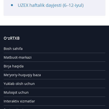
UZEX haftalik dayjesti (6–12-iyul)
O‘zRTXB
Bosh sahifa
Matbuot-markazi
Birja haqida
Me'yoriy-huquqiy baza
Yuklab olish uchun
Muloqot uchun
Interaktiv xizmatlar