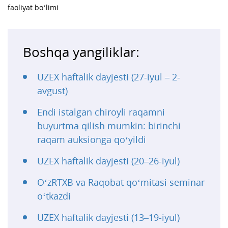
faoliyat bo‘limi
Boshqa yangiliklar:
UZEX haftalik dayjesti (27-iyul – 2-
avgust)
Endi istalgan chiroyli raqamni
buyurtma qilish mumkin: birinchi
raqam auksionga qo‘yildi
UZEX haftalik dayjesti (20–26-iyul)
O‘zRTXB va Raqobat qo‘mitasi seminar
o‘tkazdi
UZEX haftalik dayjesti (13–19-iyul)