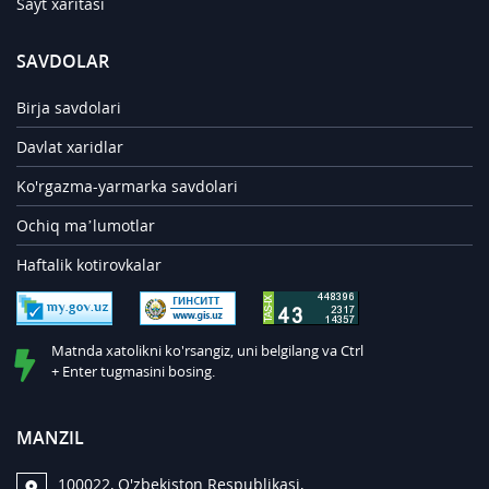
Sayt xaritasi
SAVDOLAR
Birja savdolari
Davlat xaridlar
Ko'rgazma-yarmarka savdolari
Ochiq ma’lumotlar
Haftalik kotirovkalar
Matnda xatolikni ko'rsangiz, uni belgilang va Ctrl
+ Enter tugmasini bosing.
MANZIL
100022, O'zbekiston Respublikasi,