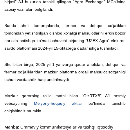
birjasi” AJ huzurida tashkil qilingan “Agro Exchange” MChJning
asosiy vazifalari belgilandi.
Bunda aholi tomorqalarida, fermer va dehqon xo‘jaliklari
tomonidan yetishtirilgan qishloq xo‘jaligi mahsulotlarini erkin bozor
narxida sotishga ko‘maklashuvchi birjaning “UZEX Agro” elektron
savdo platformasi 2024-yil 15-oktabrga qadar ishga tushiriladi.
Shu bilan birga, 2025-yil 1-yanvarga qadar aholidan, dehqon va
fermer xo‘jaliklaridan mazkur platforma orqali mahsulot sotganligi
uchun vositachilik
haqi undirilmaydi.
Mazkur qarorning to‘liq matni bilan “O‘zRTXB” AJ rasmiy
vebsaytining
Meʼyoriy-huquqiy aktlar
bo‘limida tanishib
chiqishingiz mumkin.
Manba:
Ommaviy kommunikatsiyalar va tashqi iqtisodiy