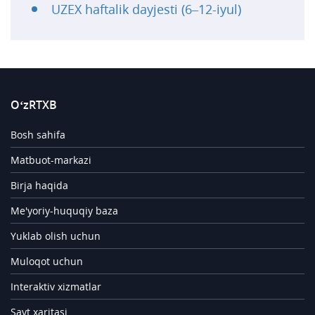
UZEX haftalik dayjesti (6–12-iyul)
O‘zRTXB
Bosh sahifa
Matbuot-markazi
Birja haqida
Me'yoriy-huquqiy baza
Yuklab olish uchun
Muloqot uchun
Interaktiv xizmatlar
Sayt xaritasi