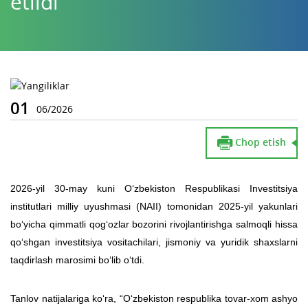
etildi
01
06/2026
Chop etish
2026-yil 30-may kuni O‘zbekiston Respublikasi Investitsiya
institutlari milliy uyushmasi (NAII) tomonidan 2025-yil yakunlari
bo‘yicha qimmatli qog‘ozlar bozorini rivojlantirishga salmoqli hissa
qo‘shgan investitsiya vositachilari, jismoniy va yuridik shaxslarni
taqdirlash marosimi bo‘lib o‘tdi.
Tanlov natijalariga ko‘ra, “O‘zbekiston respublika tovar-xom ashyo