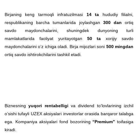
Birjaning keng tarmoqli infratuzilmasi
14 ta
hududiy filialni,
respublikaning barcha tumanlarida joylashgan
300 dan
ortiq
savdo maydonchalarini, shuningdek dunyoning turli
mamlakatlarida faoliyat yuritayotgan
50 ta
xorijiy savdo
maydonchalarini o‘z ichiga oladi. Birja mijozlari soni
500 mingdan
ortiq savdo ishtirokchilarini tashkil etadi.
Biznesning
yuqori rentabelligi
va dividend to‘lovlarining izchil
o‘sishi tufayli UZEX aksiyalari investorlar orasida barqaror talabga
ega. Kompaniya aksiyalari fond bozorining
“Premium”
toifasiga
kiradi.