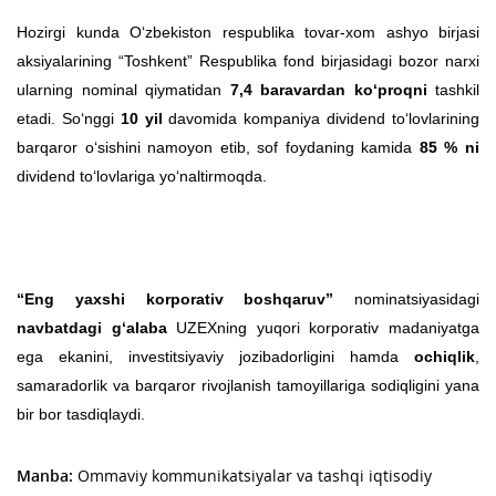
Hozirgi kunda O‘zbekiston respublika tovar-xom ashyo birjasi
aksiyalarining “Toshkent” Respublika fond birjasidagi bozor narxi
ularning nominal qiymatidan
7,4 baravardan
ko‘proqni
tashkil
etadi. So‘nggi
10 yil
davomida kompaniya dividend to‘lovlarining
barqaror o‘sishini namoyon etib, sof foydaning kamida
85 % ni
dividend to‘lovlariga yo‘naltirmoqda.
“Eng yaxshi korporativ boshqaruv”
nominatsiyasidagi
navbatdagi g‘alaba
UZEXning yuqori korporativ madaniyatga
ega ekanini, investitsiyaviy jozibadorligini hamda
ochiqlik
,
samaradorlik va barqaror rivojlanish tamoyillariga sodiqligini yana
bir bor tasdiqlaydi.
Manba:
Ommaviy kommunikatsiyalar va tashqi iqtisodiy