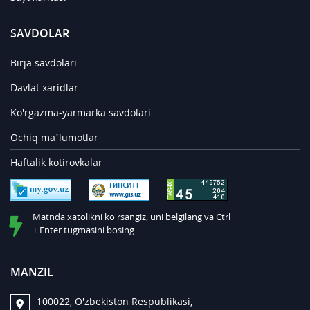
SAVDOLAR
Birja savdolari
Davlat xaridlar
Ko'rgazma-yarmarka savdolari
Ochiq ma’lumotlar
Haftalik kotirovkalar
Matnda xatolikni ko'rsangiz, uni belgilang va Ctrl
+ Enter tugmasini bosing.
MANZIL
100022, O'zbekiston Respublikasi,