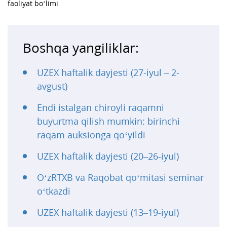
faoliyat bo‘limi
Boshqa yangiliklar:
UZEX haftalik dayjesti (27-iyul – 2-
avgust)
Endi istalgan chiroyli raqamni
buyurtma qilish mumkin: birinchi
raqam auksionga qo‘yildi
UZEX haftalik dayjesti (20–26-iyul)
O‘zRTXB va Raqobat qo‘mitasi seminar
o‘tkazdi
UZEX haftalik dayjesti (13–19-iyul)