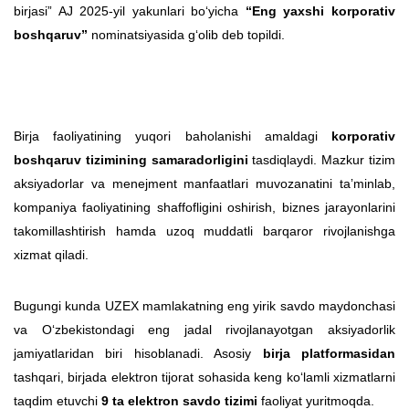
birjasi” AJ 2025-yil yakunlari bo‘yicha
“Eng yaxshi korporativ
boshqaruv”
nominatsiyasida g‘olib deb topildi.
Birja faoliyatining yuqori baholanishi amaldagi
korporativ
boshqaruv tizimining samaradorligini
tasdiqlaydi. Mazkur tizim
aksiyadorlar va menejment manfaatlari muvozanatini taʼminlab,
kompaniya faoliyatining shaffofligini oshirish, biznes jarayonlarini
takomillashtirish hamda uzoq muddatli barqaror rivojlanishga
xizmat qiladi.
Bugungi kunda UZEX mamlakatning eng yirik savdo maydonchasi
va O‘zbekistondagi eng jadal rivojlanayotgan aksiyadorlik
jamiyatlaridan biri hisoblanadi. Asosiy
birja platformasidan
tashqari, birjada elektron tijorat sohasida keng ko‘lamli xizmatlarni
taqdim etuvchi
9 ta elektron savdo tizimi
faoliyat yuritmoqda.