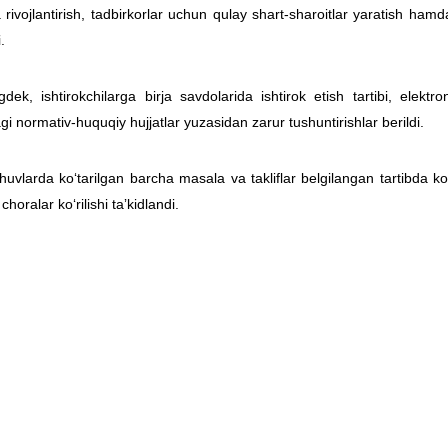
rivojlantirish, tadbirkorlar uchun qulay shart-sharoitlar yaratish hamda
i.
dek, ishtirokchilarga birja savdolarida ishtirok etish tartibi, elekt
i normativ-huquqiy hujjatlar yuzasidan zarur tushuntirishlar berildi.
uvlarda ko‘tarilgan barcha masala va takliflar belgilangan tartibda ko‘
 choralar ko‘rilishi taʼkidlandi.