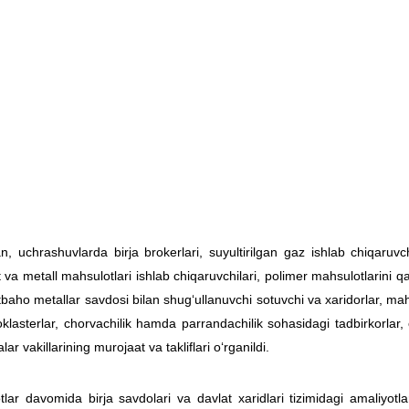
, uchrashuvlarda birja brokerlari, suyultirilgan gaz ishlab chiqaruv
va metall mahsulotlari ishlab chiqaruvchilari, polimer mahsulotlarini qay
aho metallar savdosi bilan shug‘ullanuvchi sotuvchi va xaridorlar, mahal
klasterlar, chorvachilik hamda parrandachilik sohasidagi tadbirkorlar, o
lar vakillarining murojaat va takliflari o‘rganildi.
lar davomida birja savdolari va davlat xaridlari tizimidagi amaliyotla