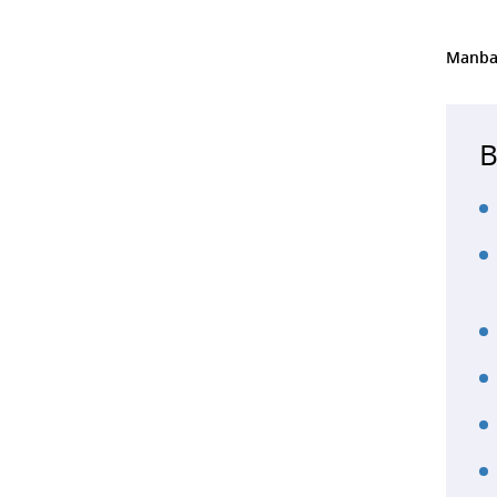
Manba
B