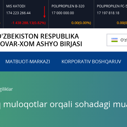
KATODI
POLIPROPILEN B-320
POLIPROPILEN FC-550
223 266.44
17 000 000.00
17 197 818.18
1 438 288.13(0.82%)
0.00(0.00%)
0.00(0.00%)
O'ZBEKISTON RESPUBLIKA
O'z
TOVAR-XOM ASHYO BIRJASI
MATBUOT-MARKAZI
KORPORATIV BOSHQARUV
iliklar
q muloqotlar orqali sohadagi mu