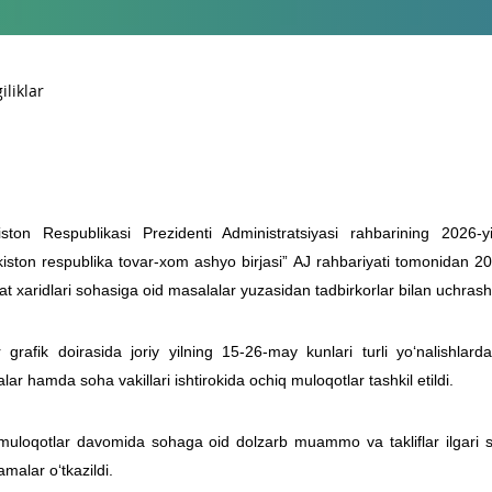
iston Respublikasi Prezidenti Administratsiyasi rahbarining 2026-
iston respublika tovar-xom ashyo birjasi” AJ rahbariyati tomonidan 2
at xaridlari sohasiga oid masalalar yuzasidan tadbirkorlar bilan uchrashu
grafik doirasida joriy yilning 15-26-may kunlari turli yo‘nalishlarda 
lar hamda soha vakillari ishtirokida ochiq muloqotlar tashkil etildi.
uloqotlar davomida sohaga oid dolzarb muammo va takliflar ilgari suri
alar o‘tkazildi.