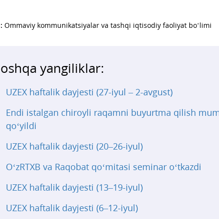
:
Ommaviy kommunikatsiyalar va tashqi iqtisodiy faoliyat bo‘limi
oshqa yangiliklar:
UZEX haftalik dayjesti (27-iyul – 2-avgust)
Endi istalgan chiroyli raqamni buyurtma qilish mu
qo‘yildi
UZEX haftalik dayjesti (20–26-iyul)
O‘zRTXB va Raqobat qo‘mitasi seminar o‘tkazdi
UZEX haftalik dayjesti (13–19-iyul)
UZEX haftalik dayjesti (6–12-iyul)