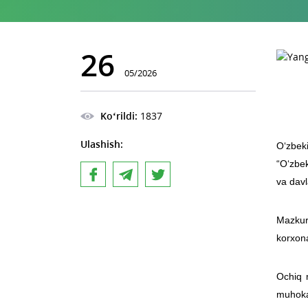
26
05/2026
Ko‘rildi:
1837
Ulashish:
O‘zbek
“O‘zbek
va davl
Mazkur 
korxona
Ochiq m
muhokam