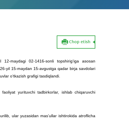
Chop etish
yil 12-maydagi 02-1416-sonli topshirig‘iga asosan
026-yil 15-maydan 15-avgustga qadar birja savdolari
vlar o‘tkazish grafigi tasdiqlandi.
faoliyat yurituvchi tadbirkorlar, ishlab chiqaruvchi
lib, ular yuzasidan masʼullar ishtirokida atroflicha