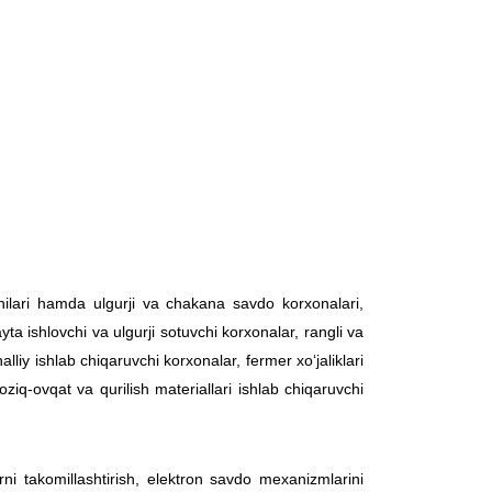
chilari hamda ulgurji va chakana savdo korxonalari,
ta ishlovchi va ulgurji sotuvchi korxonalar, rangli va
liy ishlab chiqaruvchi korxonalar, fermer xo‘jaliklari
ziq-ovqat va qurilish materiallari ishlab chiqaruvchi
rni takomillashtirish, elektron savdo mexanizmlarini