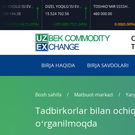
DIZEL YOQILG‘ISI EVRO L-K-4
DIZEL YOQILG‘ISI EVRO-L II K-4 SSDF
TOSHKO‘MIR SSSSH-13
MIS 
4.38
15 524 702.56
460 000.00
174 
73.04(15.05%)
+205 689.71(1.34%)
0.00(0.00%)
-
BIRJA HAQIDA
BIRJA SAVDOLARI
Bosh sahifa
Matbuot-markazi
Yang
Tadbirkorlar bilan ochi
o‘rganilmoqda