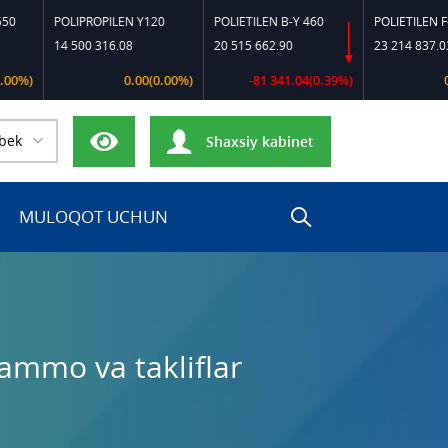
POLIPROPILEN Y120
POLIETILEN B-Y 460
POLIETILEN F-0120
14 500 316.08
20 515 662.90
23 214 837.03
0.00(0.00%)
-81 341.04(0.39%)
0.00(0.0
bek
Shaxsiy kabinet
MULOQOT UCHUN
ammo va takliflar