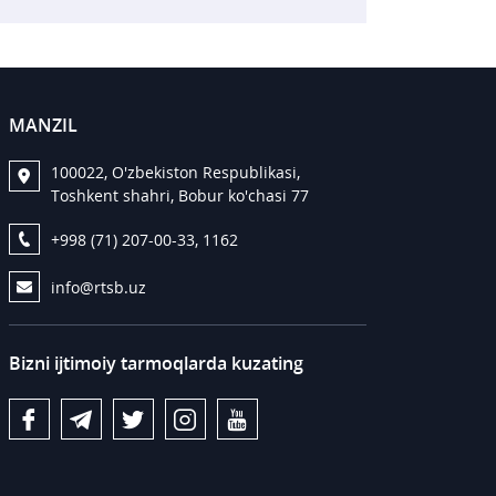
MANZIL
100022, O'zbekiston Respublikasi,
Toshkent shahri, Bobur ko'chasi 77
+998 (71) 207-00-33, 1162
info@rtsb.uz
Bizni ijtimoiy tarmoqlarda kuzating