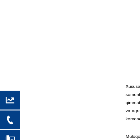
Xususan
sement 
qimmatb
va agro
korxona
Muloqot