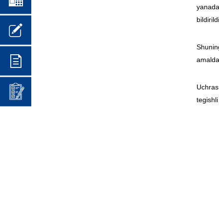
yanada 
bildirild
Shuning
amaldag
Uchrash
tegishli