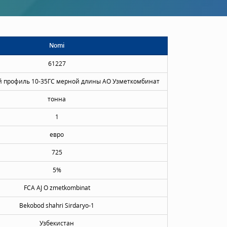
Nomi
61227
 профиль 10-35ГС мерной длины АО Узметкомбинат
тонна
1
евро
725
5%
FCA AJ O zmetkombinat
Bekobod shahri Sirdaryo-1
Узбекистан