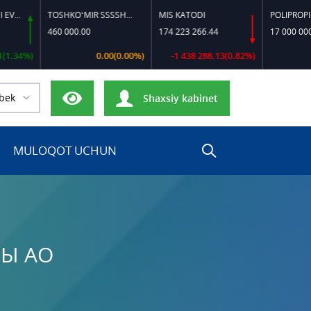
TOSHKO‘MIR SSSSH-13
MIS KATODI
POLIPROPILEN B-
460 000.00
174 223 266.44
17 000 000.00
)
0.00(0.00%)
-1 438 288.13(0.82%)
0.00(
bek
Shaxsiy kabinet
MULOQOT UCHUN
НЫ АО