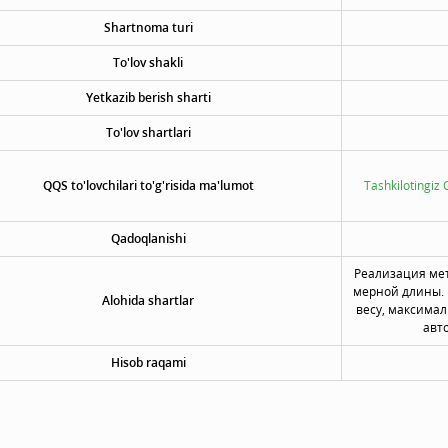
Shartnoma turi
To'lov shakli
Yetkazib berish sharti
To'lov shartlari
QQS to'lovchilari to'g'risida ma'lumot
Tashkilotingiz 
Qadoqlanishi
Реализация ме
мерной длины. 
Alohida shartlar
весу, максимал
авт
Hisob raqami