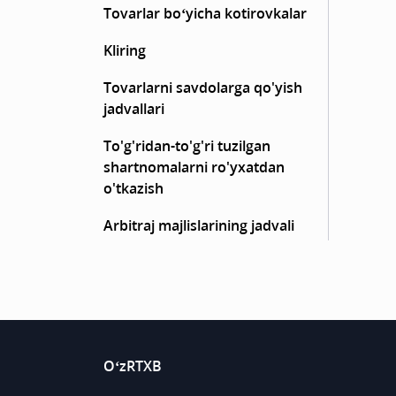
Tovarlar bo‘yicha kotirovkalar
Kliring
Tovarlarni savdolarga qo'yish
jadvallari
To'g'ridan-to'g'ri tuzilgan
shartnomalarni ro'yxatdan
o'tkazish
Arbitraj majlislarining jadvali
O‘zRTXB