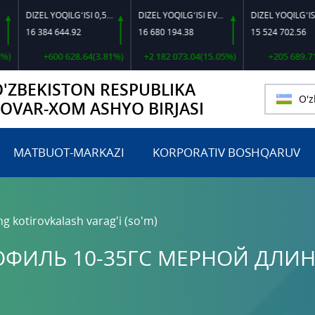
DIZEL YOQILG‘ISI 0,5-40
DIZEL YOQILG‘ISI EVRO L-K-4
DIZEL YOQILG‘ISI EVRO-L II K-4 SSDF
16 384 644.92
16 680 194.38
15 524 702.56
+600 628.64(3.81%)
+2 182 073.04(15.05%)
+205 689.71(1.34%
O'ZBEKISTON RESPUBLIKA
O'z
TOVAR-XOM ASHYO BIRJASI
MATBUOT-MARKAZI
KORPORATIV BOSHQARUV
ng kotirovkalash varag'i (so'm)
ФИЛЬ 10-35ГС МЕРНОЙ ДЛИ