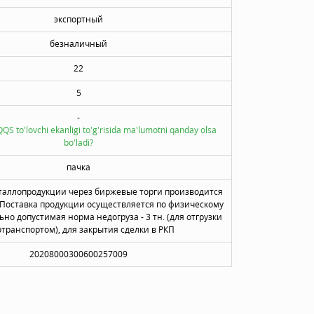
экспортный
безналичный
22
5
-
QQS to'lovchi ekanligi to'g'risida ma'lumotni qanday olsa
bo'ladi?
пачка
таллопродукции через биржевые торги производится
Поставка продукции осуществляется по физическому
ьно допустимая норма недогруза - 3 тн. (для отгрузки
отранспортом), для закрытия сделки в РКП
20208000300600257009