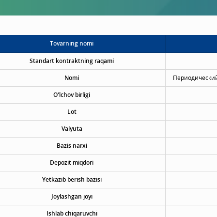
Tovarning nomi
Standart kontraktning raqami
Nomi
Периодический
O'lchov birligi
Lot
Valyuta
Bazis narxi
Depozit miqdori
Yetkazib berish bazisi
Joylashgan joyi
Ishlab chiqaruvchi