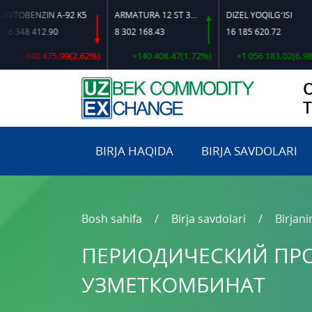
ENZIN A-92 K5
ARMATURA 12 ST 35 GS O‘LCHAMLI
DIZEL YOQILG‘ISI
 412.90
8 302 168.43
16 185 620.72
440 475.99(2.62%)
+140 408.47(1.72%)
+1 056 183.02(6.98%)
BIRJA HAQIDA
BIRJA SAVDOLARI
Bosh sahifa
Birja savdolari
Birjani
ПЕРИОДИЧЕСКИЙ ПРО
УЗМЕТКОМБИНАТ